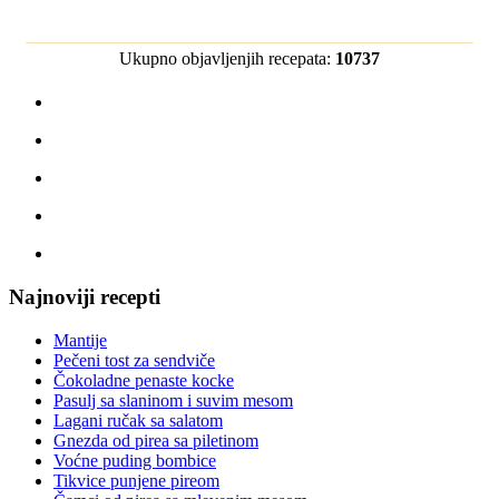
Ukupno objavljenjih recepata:
10737
Najnoviji recepti
Mantije
Pečeni tost za sendviče
Čokoladne penaste kocke
Pasulj sa slaninom i suvim mesom
Lagani ručak sa salatom
Gnezda od pirea sa piletinom
Voćne puding bombice
Tikvice punjene pireom