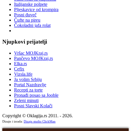
Italijanske polpete
Pljeskavice od krompira
Posni đuveč
Ćufte na pireu
Čokoladni jafa rolat
Njupkovi prijatelji
Vršac MOJKraj.rs
Pančevo MOJKraj.rs
Elka.rs
Cefix
Vizsla.life
Ja volim Srbiju
Portal Nazdravlje
Recepti za torte
Pronađi posao sa Jooble
Zeleni minuti
Posni Slavski Kolači
Copyright © Oklagija.rs 2011. - 2026.
Dizajn i izrada:
Dizajn studio ClickMan