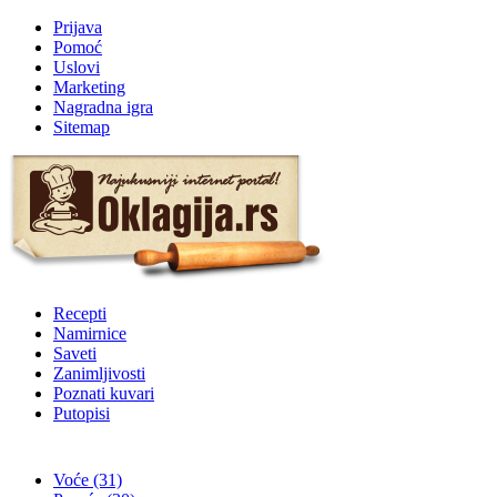
Prijava
Pomoć
Uslovi
Marketing
Nagradna igra
Sitemap
Recepti
Namirnice
Saveti
Zanimljivosti
Poznati kuvari
Putopisi
Voće
(31)