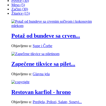
Povrće
(30)
Meso
(5)
Začini
(30)
Žitarice
(15)
Potaž od bundeve sa crven...
Objavljeno u:
Supe i Čorbe
Zapečene tikvice sa pilet...
Objavljeno u:
Glavna jela
Restovan karfiol - hrono
Objavljeno u:
Predjela, Prilozi, Salate, Sosevi...