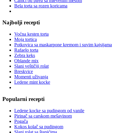
Čamci od pirea sa mlevenim mesom
Bela torta sa rozen koricama
Najbolji recepti
Voćna kesten torta
Moja tortica
Potkovica sa maskarpone kremom i suvim kajsijama
Rafaelo torta
Zebra keks
Oblande mix
Slani veštičiji rolat
Breskvice
Momenti uživanja
Ledene mint kocke
Popularni recepti
Ledene kocke sa pudingom od vanile
Pirinač sa carskom mešavinom
Pogača
Kokos kolač sa pudingom
Slani rolat sa štapićima