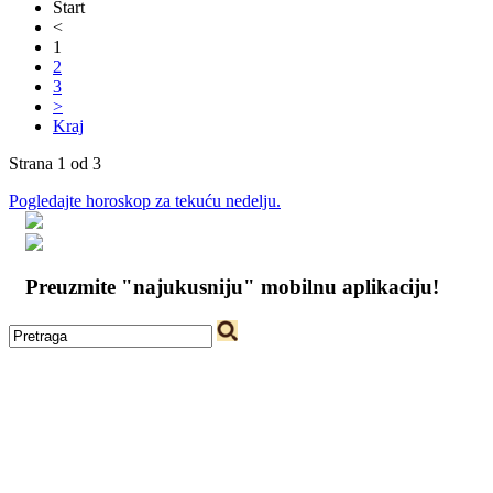
Start
<
1
2
3
>
Kraj
Strana 1 od 3
Pogledajte horoskop za tekuću nedelju.
Preuzmite "najukusniju" mobilnu aplikaciju!