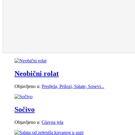
Neobični rolat
Objavljeno u:
Predjela, Prilozi, Salate, Sosevi...
Sočivo
Objavljeno u:
Glavna jela