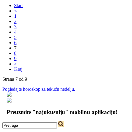
Start
<
1
2
3
4
5
6
7
8
9
>
Kraj
Strana 7 od 9
Pogledajte horoskop za tekuću nedelju.
Preuzmite "najukusniju" mobilnu aplikaciju!