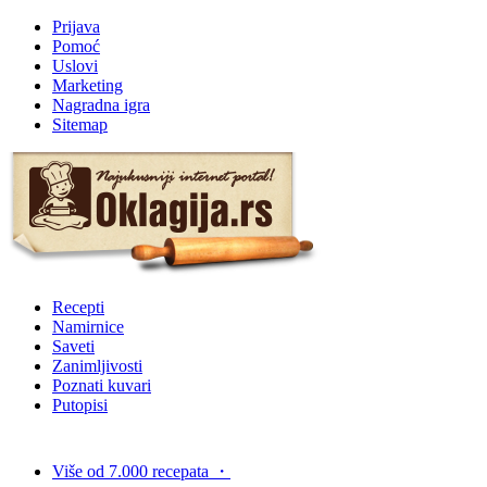
Prijava
Pomoć
Uslovi
Marketing
Nagradna igra
Sitemap
Recepti
Namirnice
Saveti
Zanimljivosti
Poznati kuvari
Putopisi
Više od 7.000 recepata
・