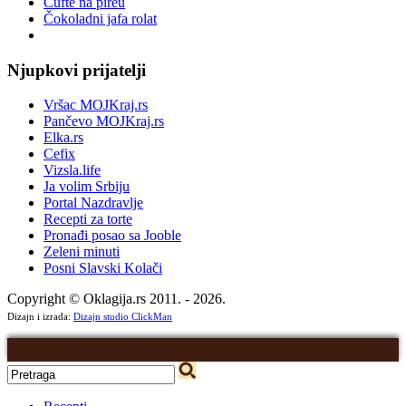
Ćufte na pireu
Čokoladni jafa rolat
Njupkovi prijatelji
Vršac MOJKraj.rs
Pančevo MOJKraj.rs
Elka.rs
Cefix
Vizsla.life
Ja volim Srbiju
Portal Nazdravlje
Recepti za torte
Pronađi posao sa Jooble
Zeleni minuti
Posni Slavski Kolači
Copyright © Oklagija.rs 2011. - 2026.
Dizajn i izrada:
Dizajn studio ClickMan