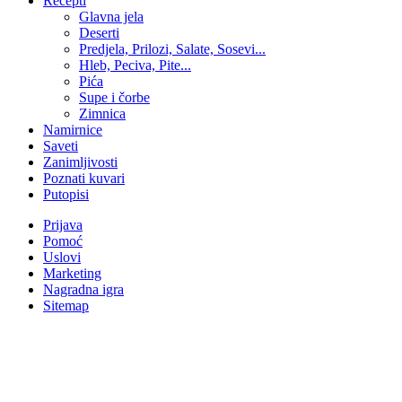
Recepti
Glavna jela
Deserti
Predjela, Prilozi, Salate, Sosevi...
Hleb, Peciva, Pite...
Pića
Supe i čorbe
Zimnica
Namirnice
Saveti
Zanimljivosti
Poznati kuvari
Putopisi
Prijava
Pomoć
Uslovi
Marketing
Nagradna igra
Sitemap