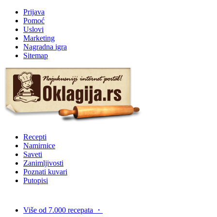
Prijava
Pomoć
Uslovi
Marketing
Nagradna igra
Sitemap
Recepti
Namirnice
Saveti
Zanimljivosti
Poznati kuvari
Putopisi
Više od 7.000 recepata
・