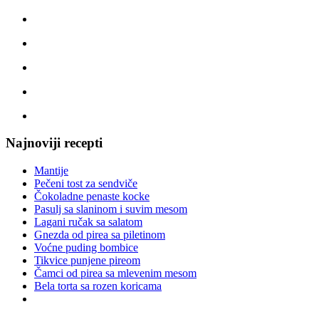
Najnoviji recepti
Mantije
Pečeni tost za sendviče
Čokoladne penaste kocke
Pasulj sa slaninom i suvim mesom
Lagani ručak sa salatom
Gnezda od pirea sa piletinom
Voćne puding bombice
Tikvice punjene pireom
Čamci od pirea sa mlevenim mesom
Bela torta sa rozen koricama