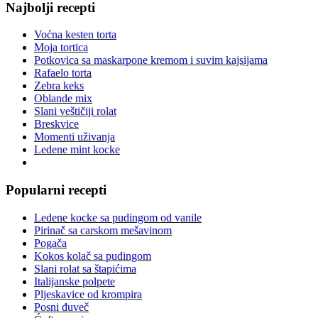
Najbolji recepti
Voćna kesten torta
Moja tortica
Potkovica sa maskarpone kremom i suvim kajsijama
Rafaelo torta
Zebra keks
Oblande mix
Slani veštičiji rolat
Breskvice
Momenti uživanja
Ledene mint kocke
Popularni recepti
Ledene kocke sa pudingom od vanile
Pirinač sa carskom mešavinom
Pogača
Kokos kolač sa pudingom
Slani rolat sa štapićima
Italijanske polpete
Pljeskavice od krompira
Posni đuveč