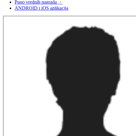
Puno vrednih nagrada
・
ANDROID i
iOS aplikacija