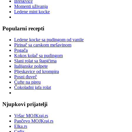
Breskvice
Momenti uživanja
Ledene mint kocke
Popularni recepti
Ledene kocke sa pudingom od vanile
Pirinač sa carskom mešavinom
Pogača
Kokos kolač sa pudingom
Slani rolat sa štapićima
Italijanske polpete
Pljeskavice od krompira
Posni đuveč
Ćufte na pireu
Čokoladni jafa rolat
Njupkovi prijatelji
Vršac MOJKraj.rs
Pančevo MOJKraj.rs
Elka.rs
Cefix