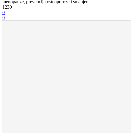
menopauze, prevenciju osteoporoze i smanjen…
1230
0
0