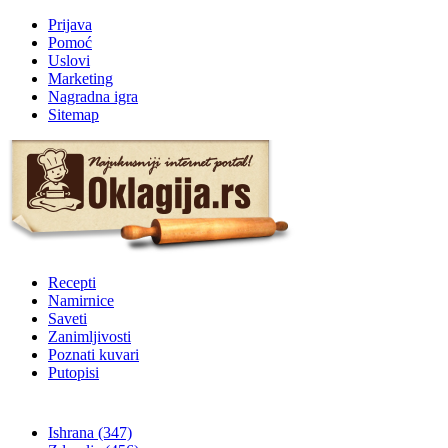
Prijava
Pomoć
Uslovi
Marketing
Nagradna igra
Sitemap
Recepti
Namirnice
Saveti
Zanimljivosti
Poznati kuvari
Putopisi
Ishrana
(347)