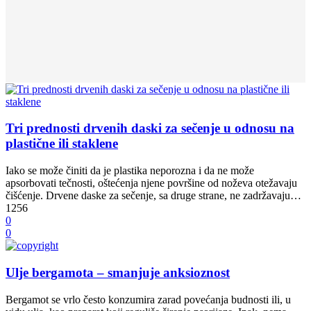
Tri prednosti drvenih daski za sečenje u odnosu na
plastične ili staklene
Iako se može činiti da je plastika neporozna i da ne može
apsorbovati tečnosti, oštećenja njene površine od noževa otežavaju
čišćenje. Drvene daske za sečenje, sa druge strane, ne zadržavaju…
1256
0
0
Ulje bergamota – smanjuje anksioznost
Bergamot se vrlo često konzumira zarad povećanja budnosti ili, u