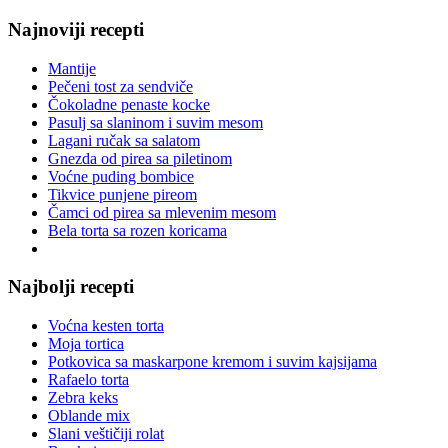
Najnoviji recepti
Mantije
Pečeni tost za sendviče
Čokoladne penaste kocke
Pasulj sa slaninom i suvim mesom
Lagani ručak sa salatom
Gnezda od pirea sa piletinom
Voćne puding bombice
Tikvice punjene pireom
Čamci od pirea sa mlevenim mesom
Bela torta sa rozen koricama
Najbolji recepti
Voćna kesten torta
Moja tortica
Potkovica sa maskarpone kremom i suvim kajsijama
Rafaelo torta
Zebra keks
Oblande mix
Slani veštičiji rolat