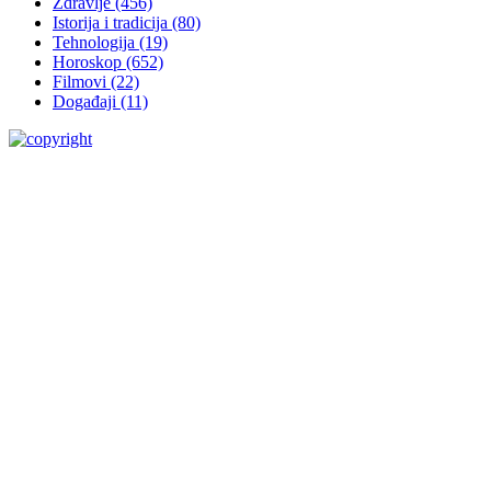
Zdravlje
(456)
Istorija i tradicija
(80)
Tehnologija
(19)
Horoskop
(652)
Filmovi
(22)
Događaji
(11)