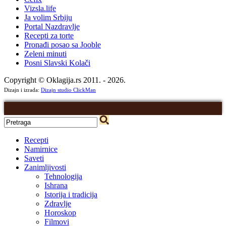
Vizsla.life
Ja volim Srbiju
Portal Nazdravlje
Recepti za torte
Pronađi posao sa Jooble
Zeleni minuti
Posni Slavski Kolači
Copyright © Oklagija.rs 2011. - 2026.
Dizajn i izrada:
Dizajn studio ClickMan
Recepti
Namirnice
Saveti
Zanimljivosti
Tehnologija
Ishrana
Istorija i tradicija
Zdravlje
Horoskop
Filmovi