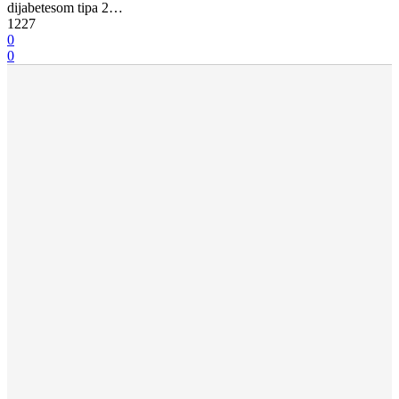
dijabetesom tipa 2…
1227
0
0