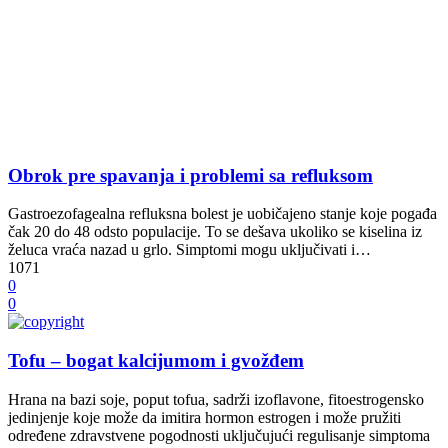
Obrok pre spavanja i problemi sa refluksom
Gastroezofagealna refluksna bolest je uobičajeno stanje koje pogađa
čak 20 do 48 odsto populacije. To se dešava ukoliko se kiselina iz
želuca vraća nazad u grlo. Simptomi mogu uključivati i…
1071
0
0
Tofu – bogat kalcijumom i gvožđem
Hrana na bazi soje, poput tofua, sadrži izoflavone, fitoestrogensko
jedinjenje koje može da imitira hormon estrogen i može pružiti
određene zdravstvene pogodnosti uključujući regulisanje simptoma