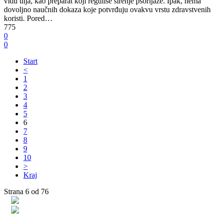
vidu ulja, kao preparat koji reguliše širenje psorijaze. Ipak, nema
dovoljno naučnih dokaza koje potvrđuju ovakvu vrstu zdravstvenih
koristi. Pored…
775
0
0
Start
<
1
2
3
4
5
6
7
8
9
10
>
Kraj
Strana 6 od 76