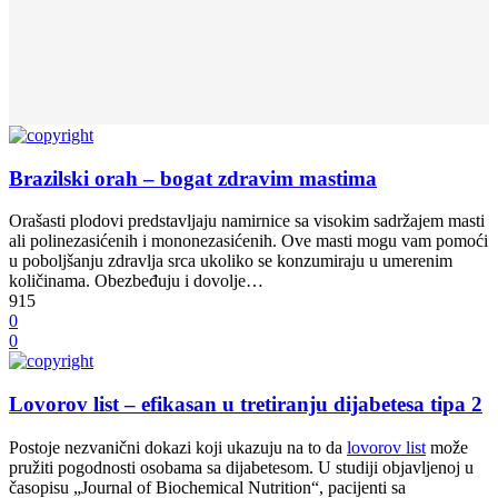
Brazilski orah – bogat zdravim mastima
Orašasti plodovi predstavljaju namirnice sa visokim sadržajem masti
ali polinezasićenih i mononezasićenih. Ove masti mogu vam pomoći
u poboljšanju zdravlja srca ukoliko se konzumiraju u umerenim
količinama. Obezbeđuju i dovolje…
915
0
0
Lovorov list – efikasan u tretiranju dijabetesa tipa 2
Postoje nezvanični dokazi koji ukazuju na to da
lovorov list
može
pružiti pogodnosti osobama sa dijabetesom. U studiji objavljenoj u
časopisu „Journal of Biochemical Nutrition“, pacijenti sa