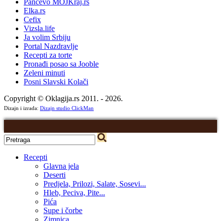
Pančevo MOJKraj.rs
Elka.rs
Cefix
Vizsla.life
Ja volim Srbiju
Portal Nazdravlje
Recepti za torte
Pronađi posao sa Jooble
Zeleni minuti
Posni Slavski Kolači
Copyright © Oklagija.rs 2011. - 2026.
Dizajn i izrada:
Dizajn studio ClickMan
Recepti
Glavna jela
Deserti
Predjela, Prilozi, Salate, Sosevi...
Hleb, Peciva, Pite...
Pića
Supe i čorbe
Zimnica