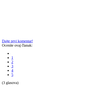
Dajte prvi komentar!
Ocenite ovaj članak:
1
2
3
4
5
(3 glasova)