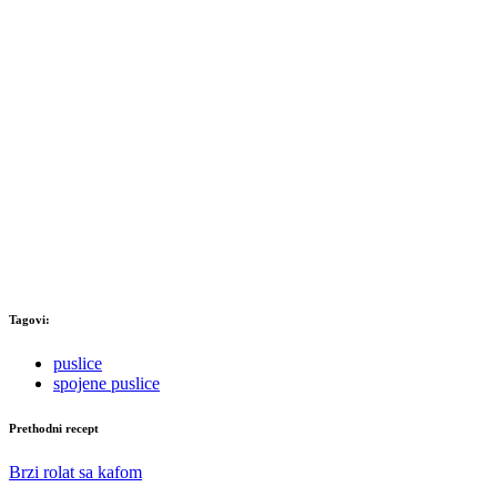
Tagovi:
puslice
spojene puslice
Prethodni recept
Brzi rolat sa kafom