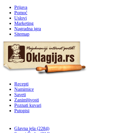
Prijava
Pomoć
Uslovi
Marketing
Nagradna igra
Sitemap
Recepti
Namirnice
Saveti
Zanimljivosti
Poznati kuvari
Putopisi
Glavna jela
(2284)