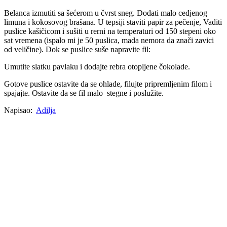
Belanca izmutiti sa šećerom u čvrst sneg. Dodati malo cedjenog
limuna i kokosovog brašana. U tepsiji staviti papir za pečenje, Vaditi
puslice kašičicom i sušiti u rerni na temperaturi od 150 stepeni oko
sat vremena (ispalo mi je 50 puslica, mada nemora da znači zavici
od veličine). Dok se puslice suše napravite fil:
Umutite slatku pavlaku i dodajte rebra otopljene čokolade.
Gotove puslice ostavite da se ohlade, filujte pripremljenim filom i
spajajte. Ostavite da se fil malo stegne i poslužite.
Napisao:
Adilja