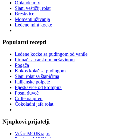
Oblande mix
Slani veštičiji rolat
Breskvice
Momenti uživanja
Ledene mint kocke
Popularni recepti
Ledene kocke sa pudingom od vanile
Pirinač sa carskom mešavinom
Pogača
Kokos kolač sa pudingom
Slani rolat sa štapićima
Italijanske polpete
Pljeskavice od krompira
Posni đuveč
Ćufte na pireu
Čokoladni jafa rolat
Njupkovi prijatelji
Vršac MOJKraj.rs