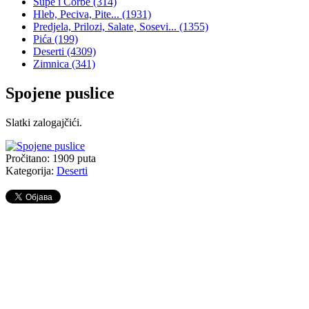
Supe i Čorbe
(314)
Hleb, Peciva, Pite...
(1931)
Predjela, Prilozi, Salate, Sosevi...
(1355)
Pića
(199)
Deserti
(4309)
Zimnica
(341)
Spojene puslice
Slatki zalogajčići.
Pročitano:
1909
puta
Kategorija:
Deserti