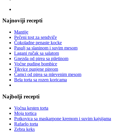
Najnoviji recepti
Mantije
Pečeni tost za sendviče
Čokoladne penaste kocke
Pasulj sa slaninom i suvim mesom
Lagani ručak sa salatom
Gnezda od pirea sa piletinom
Voćne puding bombice
Tikvice punjene pireom
Čamci od pirea sa mlevenim mesom
Bela torta sa rozen koricama
Najbolji recepti
Voćna kesten torta
Moja tortica
Potkovica sa maskarpone kremom i suvim kajsijama
Rafaelo torta
Zebra keks