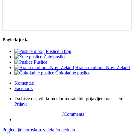
Pogledajte i...
Puslice u boji
Žute puslice
Puslice
Hrana i kultura: Novi Zeland
Čokoladne puslice
Komentari
Facebook
Da biste ostavili komentar morate biti prijavljeni na sistem!
Prijava
JComments
Pogledajte horoskop za tekuću nedelju.