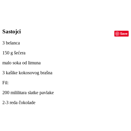
Sastojci
Save
3 belanca
150 g šećera
malo soka od limuna
3 kašike kokosovog brašna
Fil:
200 mililitara slatke pavlake
2-3 reda čokolade