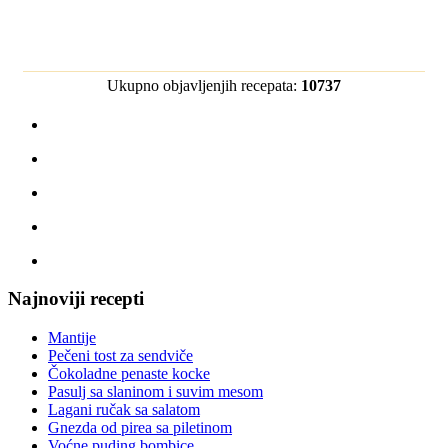
Ukupno objavljenjih recepata:
10737
Najnoviji recepti
Mantije
Pečeni tost za sendviče
Čokoladne penaste kocke
Pasulj sa slaninom i suvim mesom
Lagani ručak sa salatom
Gnezda od pirea sa piletinom
Voćne puding bombice