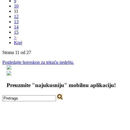
9
10
11
12
13
14
15
>
Kraj
Strana 11 od 27
Pogledajte horoskop za tekuću nedelju.
Preuzmite "najukusniju" mobilnu aplikaciju!