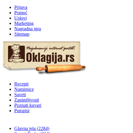
Prijava
Pomoć
Uslovi
Marketing
Nagradna igra
Sitemap
Recepti
Namirnice
Saveti
Zanimljivosti
Poznati kuvari
Putopisi
Glavna jela
(2284)