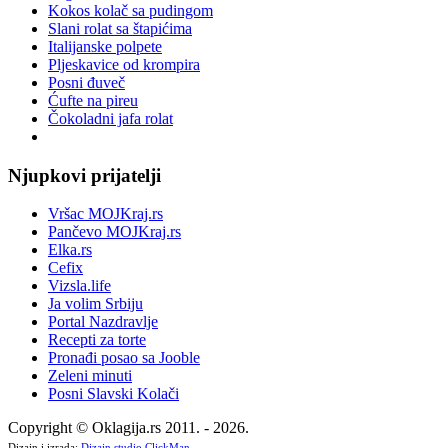
Kokos kolač sa pudingom
Slani rolat sa štapićima
Italijanske polpete
Pljeskavice od krompira
Posni đuveč
Ćufte na pireu
Čokoladni jafa rolat
Njupkovi prijatelji
Vršac MOJKraj.rs
Pančevo MOJKraj.rs
Elka.rs
Cefix
Vizsla.life
Ja volim Srbiju
Portal Nazdravlje
Recepti za torte
Pronađi posao sa Jooble
Zeleni minuti
Posni Slavski Kolači
Copyright © Oklagija.rs 2011. - 2026.
Dizajn i izrada:
Dizajn studio ClickMan