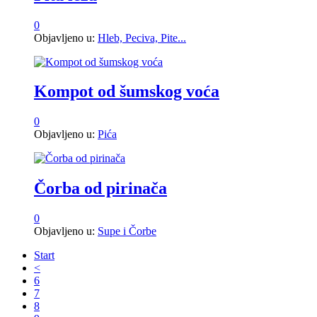
0
Objavljeno u:
Hleb, Peciva, Pite...
Kompot od šumskog voća
0
Objavljeno u:
Pića
Čorba od pirinača
0
Objavljeno u:
Supe i Čorbe
Start
<
6
7
8