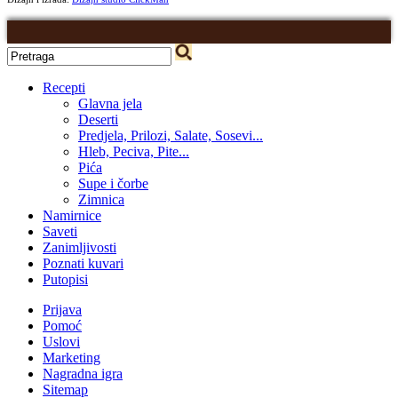
Recepti
Glavna jela
Deserti
Predjela, Prilozi, Salate, Sosevi...
Hleb, Peciva, Pite...
Pića
Supe i čorbe
Zimnica
Namirnice
Saveti
Zanimljivosti
Poznati kuvari
Putopisi
Prijava
Pomoć
Uslovi
Marketing
Nagradna igra
Sitemap