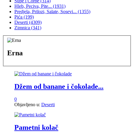
Supe i Čorbe
(314)
Hleb, Peciva, Pite...
(1931)
Predjela, Prilozi, Salate, Sosevi...
(1355)
Pića
(199)
Deserti
(4309)
Zimnica
(341)
Erna
Džem od banane i čokolade...
0
Objavljeno u:
Deserti
Pametni kolač