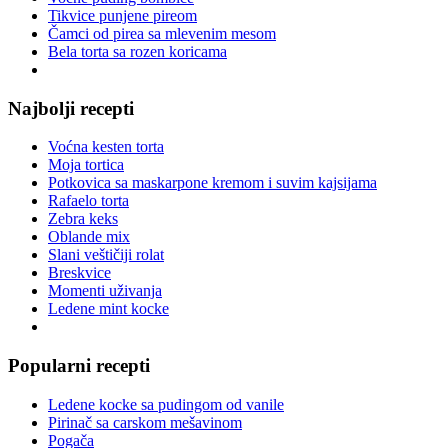
Tikvice punjene pireom
Čamci od pirea sa mlevenim mesom
Bela torta sa rozen koricama
Najbolji recepti
Voćna kesten torta
Moja tortica
Potkovica sa maskarpone kremom i suvim kajsijama
Rafaelo torta
Zebra keks
Oblande mix
Slani veštičiji rolat
Breskvice
Momenti uživanja
Ledene mint kocke
Popularni recepti
Ledene kocke sa pudingom od vanile
Pirinač sa carskom mešavinom
Pogača