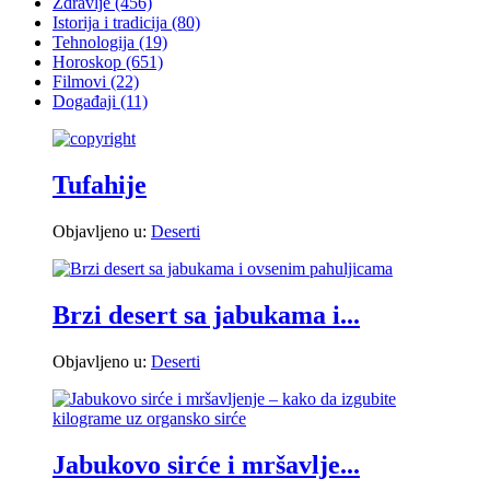
Zdravlje
(456)
Istorija i tradicija
(80)
Tehnologija
(19)
Horoskop
(651)
Filmovi
(22)
Događaji
(11)
Tufahije
Objavljeno u:
Deserti
Brzi desert sa jabukama i...
Objavljeno u:
Deserti
Jabukovo sirće i mršavlje...