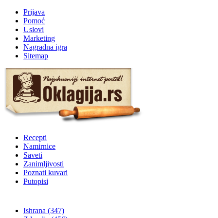
Prijava
Pomoć
Uslovi
Marketing
Nagradna igra
Sitemap
Recepti
Namirnice
Saveti
Zanimljivosti
Poznati kuvari
Putopisi
Ishrana
(347)