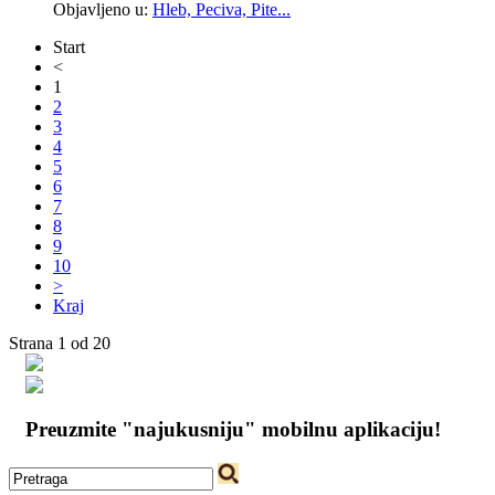
Objavljeno u:
Hleb, Peciva, Pite...
Start
<
1
2
3
4
5
6
7
8
9
10
>
Kraj
Strana 1 od 20
Preuzmite "najukusniju" mobilnu aplikaciju!