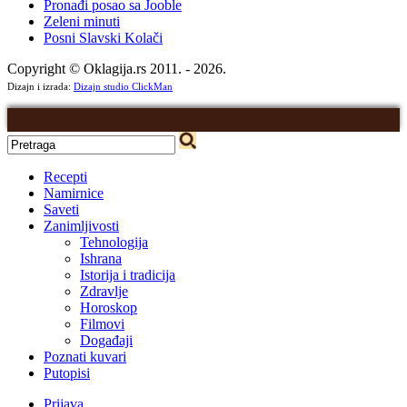
Pronađi posao sa Jooble
Zeleni minuti
Posni Slavski Kolači
Copyright © Oklagija.rs 2011. - 2026.
Dizajn i izrada:
Dizajn studio ClickMan
Recepti
Namirnice
Saveti
Zanimljivosti
Tehnologija
Ishrana
Istorija i tradicija
Zdravlje
Horoskop
Filmovi
Događaji
Poznati kuvari
Putopisi
Prijava