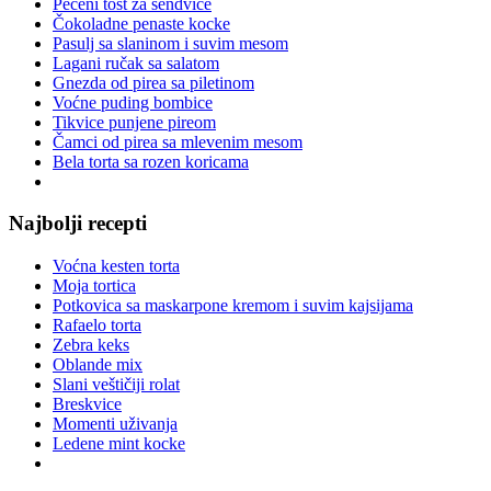
Pečeni tost za sendviče
Čokoladne penaste kocke
Pasulj sa slaninom i suvim mesom
Lagani ručak sa salatom
Gnezda od pirea sa piletinom
Voćne puding bombice
Tikvice punjene pireom
Čamci od pirea sa mlevenim mesom
Bela torta sa rozen koricama
Najbolji recepti
Voćna kesten torta
Moja tortica
Potkovica sa maskarpone kremom i suvim kajsijama
Rafaelo torta
Zebra keks
Oblande mix
Slani veštičiji rolat
Breskvice
Momenti uživanja
Ledene mint kocke