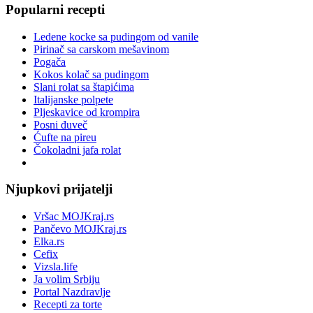
Popularni recepti
Ledene kocke sa pudingom od vanile
Pirinač sa carskom mešavinom
Pogača
Kokos kolač sa pudingom
Slani rolat sa štapićima
Italijanske polpete
Pljeskavice od krompira
Posni đuveč
Ćufte na pireu
Čokoladni jafa rolat
Njupkovi prijatelji
Vršac MOJKraj.rs
Pančevo MOJKraj.rs
Elka.rs
Cefix
Vizsla.life
Ja volim Srbiju
Portal Nazdravlje
Recepti za torte