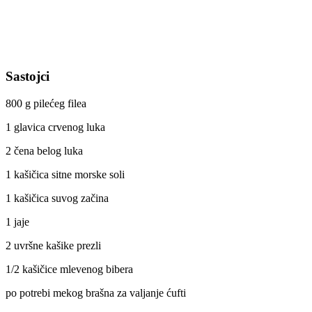
Sastojci
800 g pilećeg filea
1 glavica crvenog luka
2 čena belog luka
1 kašičica sitne morske soli
1 kašičica suvog začina
1 jaje
2 uvršne kašike prezli
1/2 kašičice mlevenog bibera
po potrebi mekog brašna za valjanje ćufti