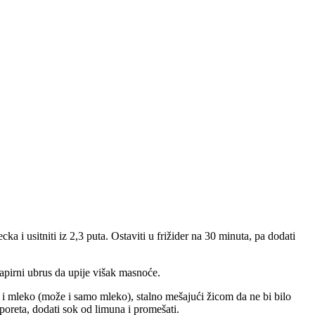
ecka i usitniti iz 2,3 puta. Ostaviti u frižider na 30 minuta, pa dodati
 papirni ubrus da upije višak masnoće.
du i mleko (može i samo mleko), stalno mešajući žicom da ne bi bilo
poreta, dodati sok od limuna i promešati.