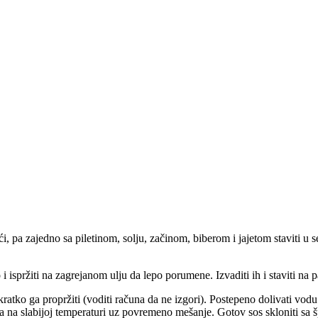
seći, pa zajedno sa piletinom, solju, začinom, biberom i jajetom staviti u s
 i ispržiti na zagrejanom ulju da lepo porumene. Izvaditi ih i staviti na
i kratko ga propržiti (voditi računa da ne izgori). Postepeno dolivati vo
ta na slabijoj temperaturi uz povremeno mešanje. Gotov sos skloniti sa š