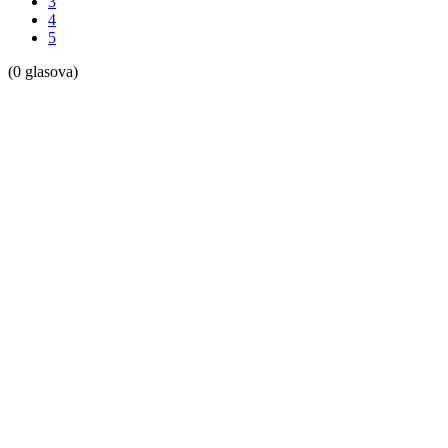
3
4
5
(0 glasova)