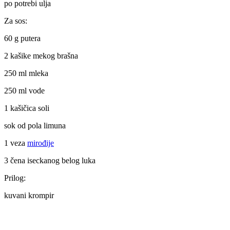
po potrebi ulja
Za sos:
60 g putera
2 kašike mekog brašna
250 ml mleka
250 ml vode
1 kašičica soli
sok od pola limuna
1 veza
mirođije
3 čena iseckanog belog luka
Prilog:
kuvani krompir