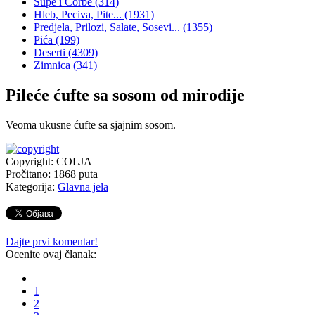
Supe i Čorbe
(314)
Hleb, Peciva, Pite...
(1931)
Predjela, Prilozi, Salate, Sosevi...
(1355)
Pića
(199)
Deserti
(4309)
Zimnica
(341)
Pileće ćufte sa sosom od mirođije
Veoma ukusne ćufte sa sjajnim sosom.
Copyright: COLJA
Pročitano:
1868
puta
Kategorija:
Glavna jela
Dajte prvi komentar!
Ocenite ovaj članak:
1
2