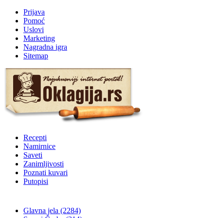
Prijava
Pomoć
Uslovi
Marketing
Nagradna igra
Sitemap
Recepti
Namirnice
Saveti
Zanimljivosti
Poznati kuvari
Putopisi
Glavna jela
(2284)