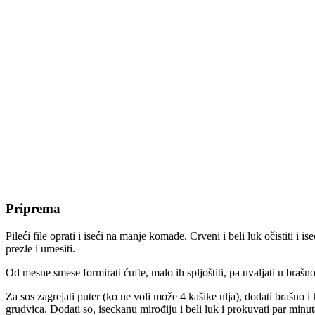
Priprema
Pileći file oprati i iseći na manje komade. Crveni i beli luk očistiti i i
prezle i umesiti.
Od mesne smese formirati ćufte, malo ih spljoštiti, pa uvaljati u brašno
Za sos zagrejati puter (ko ne voli može 4 kašike ulja), dodati brašno 
grudvica. Dodati so, iseckanu mirođiju i beli luk i prokuvati par minu