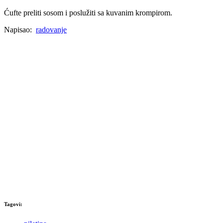
Ćufte preliti sosom i poslužiti sa kuvanim krompirom.
Napisao:
radovanje
Tagovi: