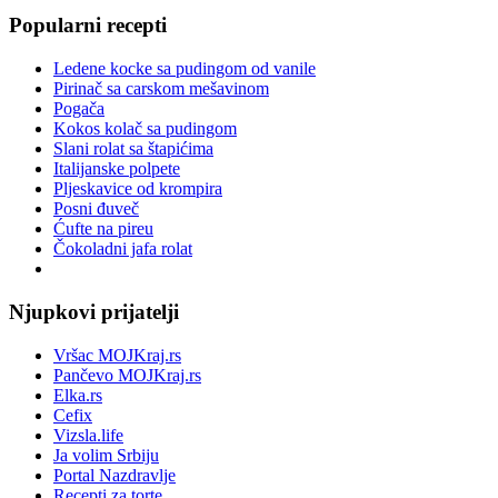
Popularni recepti
Ledene kocke sa pudingom od vanile
Pirinač sa carskom mešavinom
Pogača
Kokos kolač sa pudingom
Slani rolat sa štapićima
Italijanske polpete
Pljeskavice od krompira
Posni đuveč
Ćufte na pireu
Čokoladni jafa rolat
Njupkovi prijatelji
Vršac MOJKraj.rs
Pančevo MOJKraj.rs
Elka.rs
Cefix
Vizsla.life
Ja volim Srbiju
Portal Nazdravlje
Recepti za torte