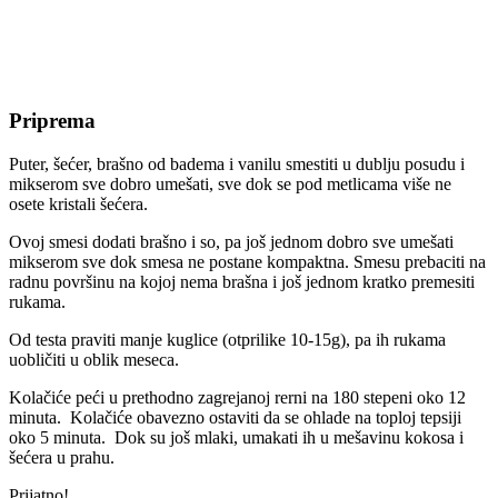
Priprema
Puter, šećer, brašno od badema i vanilu smestiti u dublju posudu i
mikserom sve dobro umešati, sve dok se pod metlicama više ne
osete kristali šećera.
Ovoj smesi dodati brašno i so, pa još jednom dobro sve umešati
mikserom sve dok smesa ne postane kompaktna. Smesu prebaciti na
radnu površinu na kojoj nema brašna i još jednom kratko premesiti
rukama.
Od testa praviti manje kuglice (otprilike 10-15g), pa ih rukama
uobličiti u oblik meseca.
Kolačiće peći u prethodno zagrejanoj rerni na 180 stepeni oko 12
minuta. ️ Kolačiće obavezno ostaviti da se ohlade na toploj tepsiji
oko 5 minuta. ️ Dok su još mlaki, umakati ih u mešavinu kokosa i
šećera u prahu.
Prijatno!