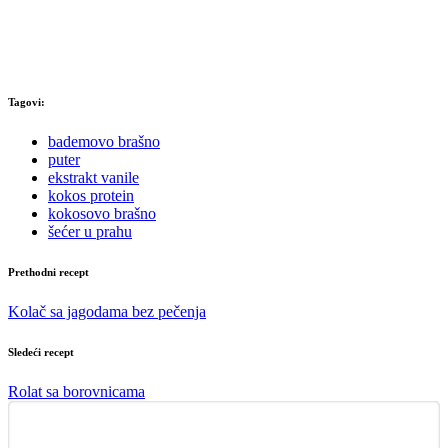
Tagovi:
bademovo brašno
puter
ekstrakt vanile
kokos protein
kokosovo brašno
šećer u prahu
Prethodni recept
Kolač sa jagodama bez pečenja
Sledeći recept
Rolat sa borovnicama