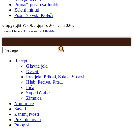
Pronađi posao sa Jooble
Zeleni minuti
Posni Slavski Kolači
Copyright © Oklagija.rs 2011. - 2026.
Dizajn i izrada:
Dizajn studio ClickMan
Recepti
Glavna jela
Deserti
Predjela, Prilozi, Salate, Sosevi...
Hleb, Peciva, Pite...
Pića
Supe i čorbe
Zimnica
Namirnice
Saveti
Zanimljivosti
Poznati kuvari
Putopisi