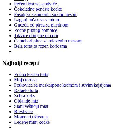
Pečeni tost za sendviče
Čokoladne penaste kocke
Pasulj sa slaninom i suvim mesom
Lagani ručak sa salatom
Gnezda od pirea sa piletinom
Voćne puding bombice
Tikvice punjene pireom
Čamci od pirea sa mlevenim mesom
Bela torta sa rozen koricama
Najbolji recepti
Voćna kesten torta
Moja tortica
Potkovica sa maskarpone kremom i suvim kajsijama
Rafaelo torta
Zebra keks
Oblande mix
Slani veštičiji rolat
Breskvice
Momenti uživanja
Ledene mint kocke