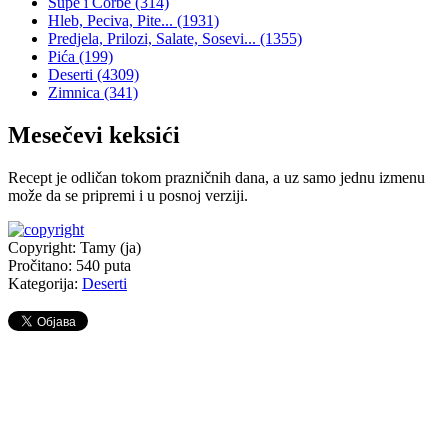
Supe i Čorbe
(314)
Hleb, Peciva, Pite...
(1931)
Predjela, Prilozi, Salate, Sosevi...
(1355)
Pića
(199)
Deserti
(4309)
Zimnica
(341)
Mesečevi keksići
Recept je odličan tokom prazničnih dana, a uz samo jednu izmenu
može da se pripremi i u posnoj verziji.
Copyright: Tamy (ja)
Pročitano:
540
puta
Kategorija:
Deserti