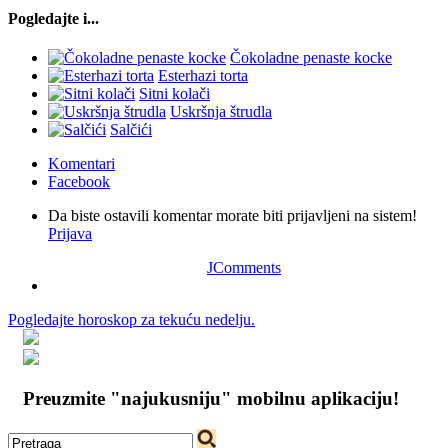
Pogledajte i...
Čokoladne penaste kocke
Esterhazi torta
Sitni kolači
Uskršnja štrudla
Salčići
Komentari
Facebook
Da biste ostavili komentar morate biti prijavljeni na sistem!
Prijava
JComments
Pogledajte horoskop za tekuću nedelju.
Preuzmite "najukusniju" mobilnu aplikaciju!