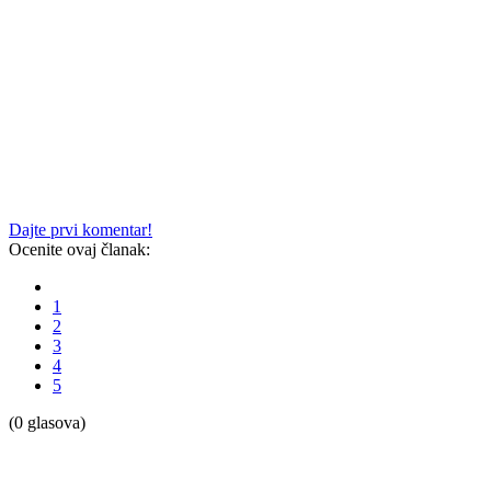
Dajte prvi komentar!
Ocenite ovaj članak:
1
2
3
4
5
(0 glasova)