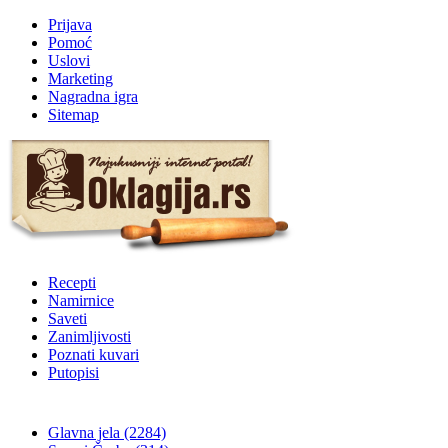
Prijava
Pomoć
Uslovi
Marketing
Nagradna igra
Sitemap
Recepti
Namirnice
Saveti
Zanimljivosti
Poznati kuvari
Putopisi
Glavna jela
(2284)