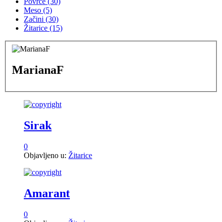
Povrće
(30)
Meso
(5)
Začini
(30)
Žitarice
(15)
MarianaF
Sirak
0
Objavljeno u:
Žitarice
Amarant
0