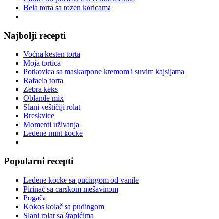
Bela torta sa rozen koricama
Najbolji recepti
Voćna kesten torta
Moja tortica
Potkovica sa maskarpone kremom i suvim kajsijama
Rafaelo torta
Zebra keks
Oblande mix
Slani veštičiji rolat
Breskvice
Momenti uživanja
Ledene mint kocke
Popularni recepti
Ledene kocke sa pudingom od vanile
Pirinač sa carskom mešavinom
Pogača
Kokos kolač sa pudingom
Slani rolat sa štapićima