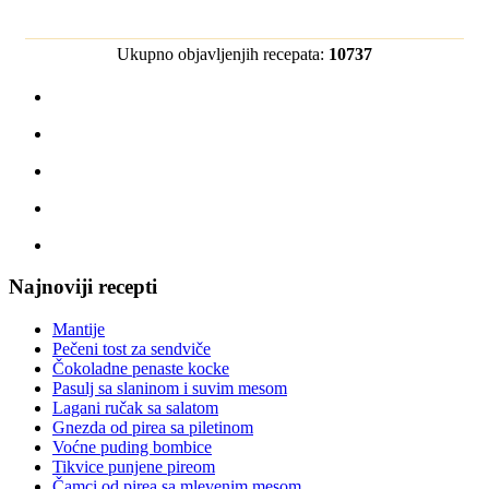
Ukupno objavljenjih recepata:
10737
Najnoviji recepti
Mantije
Pečeni tost za sendviče
Čokoladne penaste kocke
Pasulj sa slaninom i suvim mesom
Lagani ručak sa salatom
Gnezda od pirea sa piletinom
Voćne puding bombice
Tikvice punjene pireom
Čamci od pirea sa mlevenim mesom