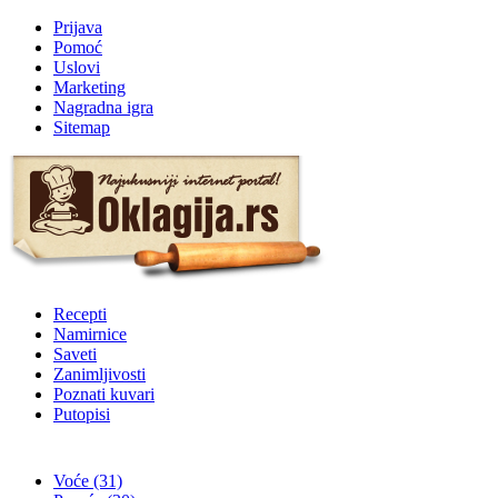
Prijava
Pomoć
Uslovi
Marketing
Nagradna igra
Sitemap
Recepti
Namirnice
Saveti
Zanimljivosti
Poznati kuvari
Putopisi
Voće
(31)