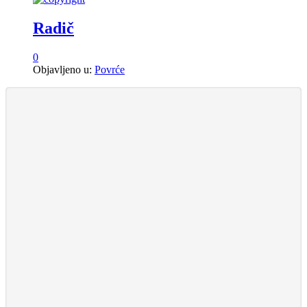
Radič
0
Objavljeno u:
Povrće