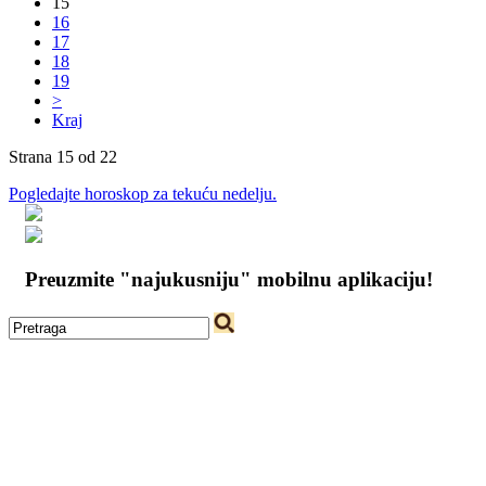
15
16
17
18
19
>
Kraj
Strana 15 od 22
Pogledajte horoskop za tekuću nedelju.
Preuzmite "najukusniju" mobilnu aplikaciju!