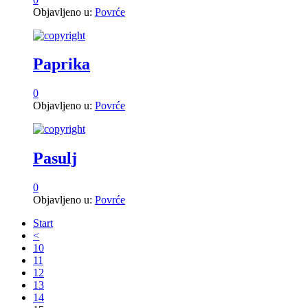
Objavljeno u:
Povrće
Paprika
0
Objavljeno u:
Povrće
Pasulj
0
Objavljeno u:
Povrće
Start
<
10
11
12
13
14