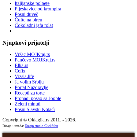
Italijanske polpete
Pljeskavice od krompira
Posni đuveč
Ćufte na pireu
Čokoladni jafa rolat
Njupkovi prijatelji
Vršac MOJKraj.rs
Pančevo MOJKraj.rs
Elka.rs
Cefix
Vizsla.life
Ja volim Srbiju
Portal Nazdravlje
Recepti za torte
Pronađi posao sa Jooble
Zeleni minuti
Posni Slavski Kolači
Copyright © Oklagija.rs 2011. - 2026.
Dizajn i izrada:
Dizajn studio ClickMan