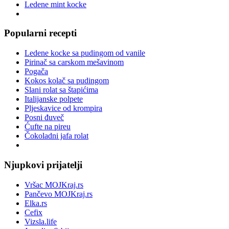
Ledene mint kocke
Popularni recepti
Ledene kocke sa pudingom od vanile
Pirinač sa carskom mešavinom
Pogača
Kokos kolač sa pudingom
Slani rolat sa štapićima
Italijanske polpete
Pljeskavice od krompira
Posni đuveč
Ćufte na pireu
Čokoladni jafa rolat
Njupkovi prijatelji
Vršac MOJKraj.rs
Pančevo MOJKraj.rs
Elka.rs
Cefix
Vizsla.life