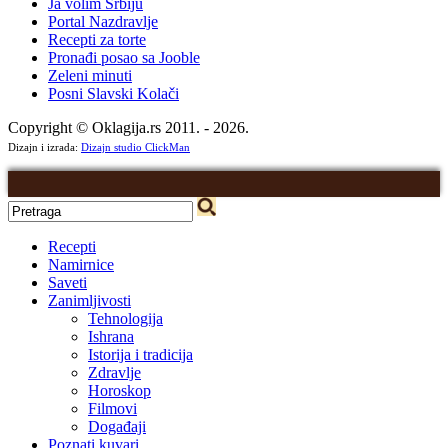
Ja volim Srbiju
Portal Nazdravlje
Recepti za torte
Pronađi posao sa Jooble
Zeleni minuti
Posni Slavski Kolači
Copyright © Oklagija.rs 2011. - 2026.
Dizajn i izrada:
Dizajn studio ClickMan
Recepti
Namirnice
Saveti
Zanimljivosti
Tehnologija
Ishrana
Istorija i tradicija
Zdravlje
Horoskop
Filmovi
Događaji
Poznati kuvari