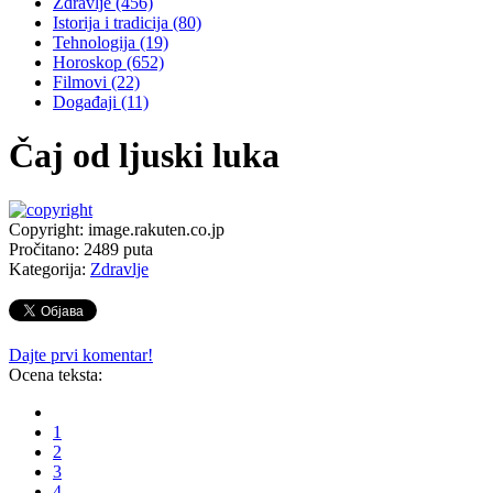
Zdravlje
(456)
Istorija i tradicija
(80)
Tehnologija
(19)
Horoskop
(652)
Filmovi
(22)
Događaji
(11)
Čaj od ljuski luka
Copyright: image.rakuten.co.jp
Pročitano:
2489
puta
Kategorija:
Zdravlje
Dajte prvi komentar!
Ocena teksta:
1
2
3
4