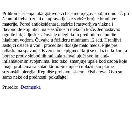
Prilikom čišćenja luka gotovo svi bacamo njegov spoljni omotač, pri
čemu bi trebalo znati da upravo ljuske sadrže brojne hranljive
materije. Pored antioksidanasa, sadrže i rastvorljiva vlakna i
flavonoide koji utiču na elastičnost i mekoću kože. Jednostavno
ogulite luk, a ljuske sačuvajte u tegli koju prethodno napunite
hladnom vodom. Čuvajte u frižideru minimum 12 sati. Hranljivi
sastojci ostaće u vodi, procedite i dodajte malo meda. Pijte pre
odlaska na spavanje. Kvercetin je pigment koji se nalazi u kožuri, a
bori se protiv slobodnih radikala zahvaljujući svojim anti-
inflamatornim svojstvima. Isto tako, smanjuje upale kod osoba koje
imaju problema sa kataraktom. Smanjiće i ublažiti simptome
sezonskih alergija. Reguliše probavni sistem i čisti creva. Ovo su
samo neke od prednosti, pokušajte!
Priredio:
Đezmenka