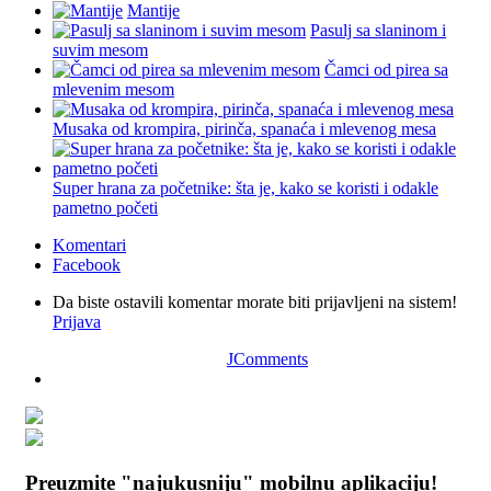
Mantije
Pasulj sa slaninom i
suvim mesom
Čamci od pirea sa
mlevenim mesom
Musaka od krompira, pirinča, spanaća i mlevenog mesa
Super hrana za početnike: šta je, kako se koristi i odakle
pametno početi
Komentari
Facebook
Da biste ostavili komentar morate biti prijavljeni na sistem!
Prijava
JComments
Preuzmite "najukusniju" mobilnu aplikaciju!