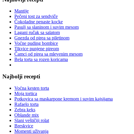
Mantije
Pečeni tost za sendviče
Čokoladne penaste kocke
Pasulj sa slaninom i suvim mesom
Lagani ručak sa salatom
Gnezda od pirea sa piletinom
Voćne puding bombice
Tikvice punjene pireom
Čamci od pirea sa mlevenim mesom
Bela torta sa rozen koricama
Najbolji recepti
Voćna kesten torta
Moja tortica
Potkovica sa maskarpone kremom i suvim kajsijama
Rafaelo torta
Zebra keks
Oblande mix
Slani veštičiji rolat
Breskvice
Momenti uživanja