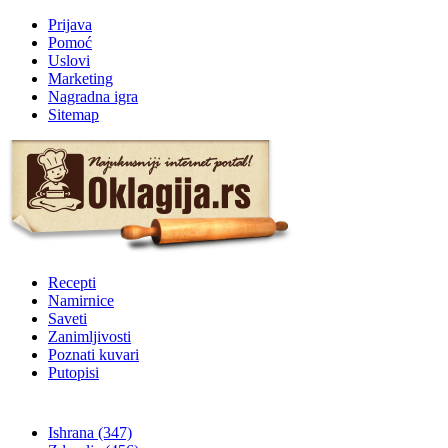
Prijava
Pomoć
Uslovi
Marketing
Nagradna igra
Sitemap
Recepti
Namirnice
Saveti
Zanimljivosti
Poznati kuvari
Putopisi
Ishrana
(347)