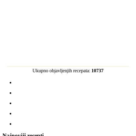
Ukupno objavljenjih recepata:
10737
Najnoviji recepti