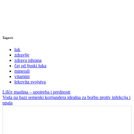
Tagovi:
luk
zdravlje
zdrava ishrana
čaj od ljuski luka
minerali
vitamini
lekovita svojstva
Lišće maslina – upotreba i prednosti
Voda na bazi semenki korijandera idealna za borbu protiv infekcija i
upala