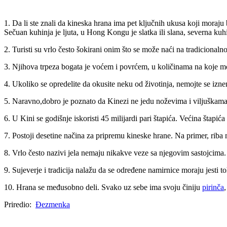
1. Da li ste znali da kineska hrana ima pet ključnih ukusa koji moraju
Sečuan kuhinja je ljuta, u Hong Kongu je slatka ili slana, severna kuhin
2. Turisti su vrlo često šokirani onim što se može naći na tradicionalnoj
3. Njihova trpeza bogata je voćem i povrćem, u količinama na koje mož
4. Ukoliko se opredelite da okusite neku od životinja, nemojte se izne
5. Naravno,dobro je poznato da Kinezi ne jedu noževima i viljuškama 
6. U Kini se godišnje iskoristi 45 milijardi pari štapića. Većina štap
7. Postoji desetine načina za pripremu kineske hrane. Na primer, riba mož
8. Vrlo često nazivi jela nemaju nikakve veze sa njegovim sastojcima.
9. Sujeverje i tradicija nalažu da se određene namirnice moraju jesti
10. Hrana se međusobno deli. Svako uz sebe ima svoju činiju
pirinča
Priredio:
Đezmenka