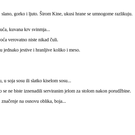
o, slano, gorko i ljuto. Širom Kine, ukusi hrane se umnogome razlikuju.
pluća, kuvana krv svinmja...
oća verovatno niste nikad čuli.
 jednako jestive i hranljive koliko i meso.
, u soja sosu ili slatko kiselom sosu...
ko se ne biste iznenadili serviranim jelom za stolom nakon porudžbine.
 značenje na osnovu oblika, boja...