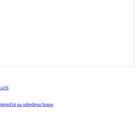
kočiš
 alergični na određenu hranu