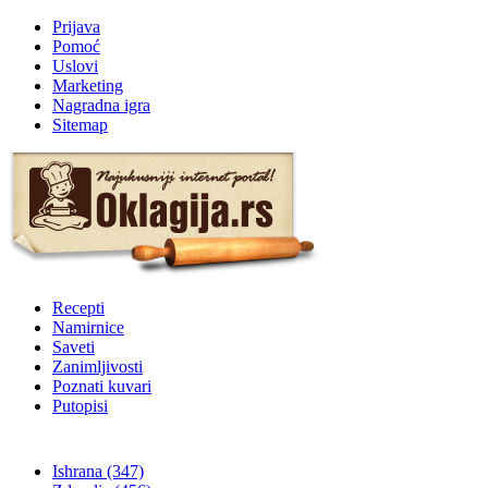
Prijava
Pomoć
Uslovi
Marketing
Nagradna igra
Sitemap
Recepti
Namirnice
Saveti
Zanimljivosti
Poznati kuvari
Putopisi
Ishrana
(347)