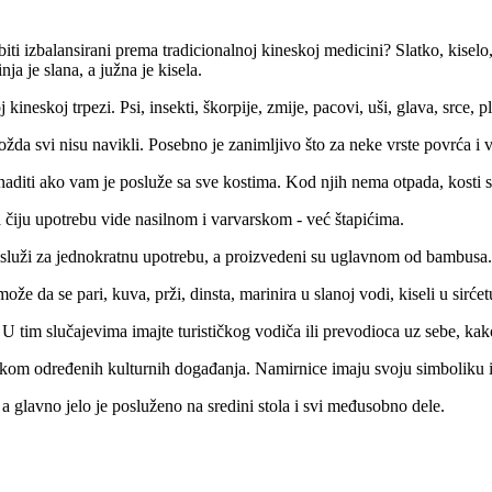
 biti izbalansirani prema tradicionalnoj kineskoj medicini? Slatko, kisel
ja je slana, a južna je kisela.
 kineskoj trpezi. Psi, insekti, škorpije, zmije, pacovi, uši, glava, srce, 
da svi nisu navikli. Posebno je zanimljivo što za neke vrste povrća i v
naditi ako vam je posluže sa sve kostima. Kod njih nema otpada, kosti su
čiju upotrebu vide nasilnom i varvarskom - već štapićima.
ića služi za jednokratnu upotrebu, a proizvedeni su uglavnom od bambusa.
e da se pari, kuva, prži, dinsta, marinira u slanoj vodi, kiseli u sirćetu
 U tim slučajevima imajte turističkog vodiča ili prevodioca uz sebe, ka
 tokom određenih kulturnih događanja. Namirnice imaju svoju simboliku i
, a glavno jelo je posluženo na sredini stola i svi međusobno dele.