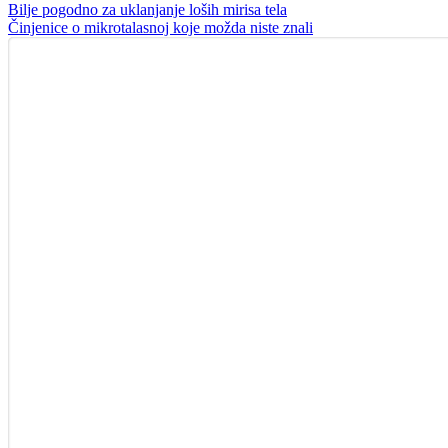
Bilje pogodno za uklanjanje loših mirisa tela
Činjenice o mikrotalasnoj koje možda niste znali