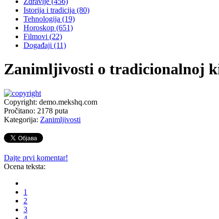
Zdravlje
(456)
Istorija i tradicija
(80)
Tehnologija
(19)
Horoskop
(651)
Filmovi
(22)
Događaji
(11)
Zanimljivosti o tradicionalnoj k
Copyright: demo.mekshq.com
Pročitano:
2178
puta
Kategorija:
Zanimljivosti
Dajte prvi komentar!
Ocena teksta:
1
2
3
4