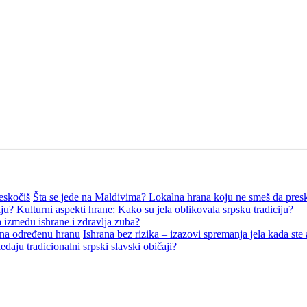
Šta se jede na Maldivima? Lokalna hrana koju ne smeš da pres
Kulturni aspekti hrane: Kako su jela oblikovala srpsku tradiciju?
 između ishrane i zdravlja zuba?
Ishrana bez rizika – izazovi spremanja jela kada ste
edaju tradicionalni srpski slavski običaji?