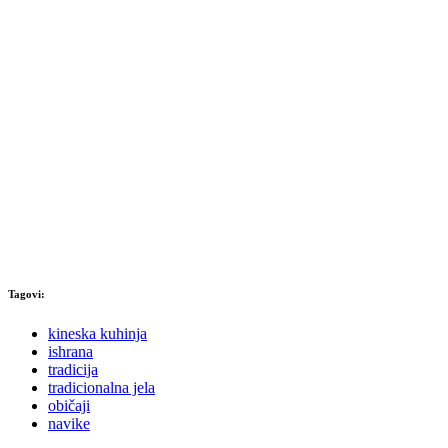
Tagovi:
kineska kuhinja
ishrana
tradicija
tradicionalna jela
običaji
navike