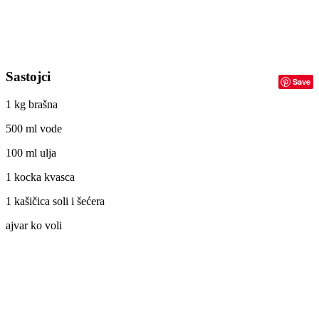
Sastojci
Save
1 kg brašna
500 ml vode
100 ml ulja
1 kocka kvasca
1 kašičica soli i šećera
ajvar ko voli