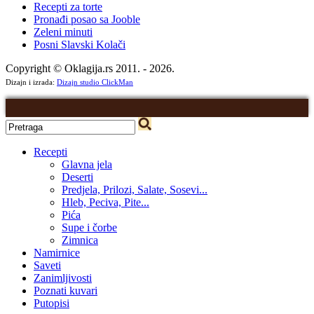
Recepti za torte
Pronađi posao sa Jooble
Zeleni minuti
Posni Slavski Kolači
Copyright © Oklagija.rs 2011. - 2026.
Dizajn i izrada:
Dizajn studio ClickMan
Recepti
Glavna jela
Deserti
Predjela, Prilozi, Salate, Sosevi...
Hleb, Peciva, Pite...
Pića
Supe i čorbe
Zimnica
Namirnice
Saveti
Zanimljivosti
Poznati kuvari
Putopisi