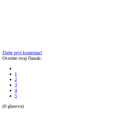
Dajte prvi komentar!
Ocenite ovaj članak:
1
2
3
4
5
(0 glasova)