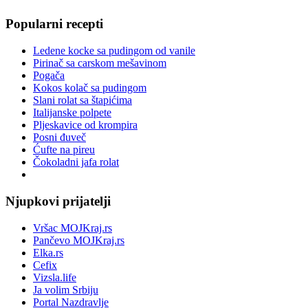
Popularni recepti
Ledene kocke sa pudingom od vanile
Pirinač sa carskom mešavinom
Pogača
Kokos kolač sa pudingom
Slani rolat sa štapićima
Italijanske polpete
Pljeskavice od krompira
Posni đuveč
Ćufte na pireu
Čokoladni jafa rolat
Njupkovi prijatelji
Vršac MOJKraj.rs
Pančevo MOJKraj.rs
Elka.rs
Cefix
Vizsla.life
Ja volim Srbiju
Portal Nazdravlje