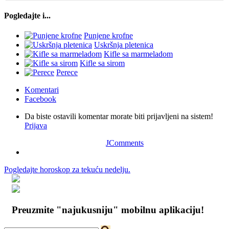
Pogledajte i...
Punjene krofne
Uskršnja pletenica
Kifle sa marmeladom
Kifle sa sirom
Perece
Komentari
Facebook
Da biste ostavili komentar morate biti prijavljeni na sistem!
Prijava
JComments
Pogledajte horoskop za tekuću nedelju.
Preuzmite "najukusniju" mobilnu aplikaciju!