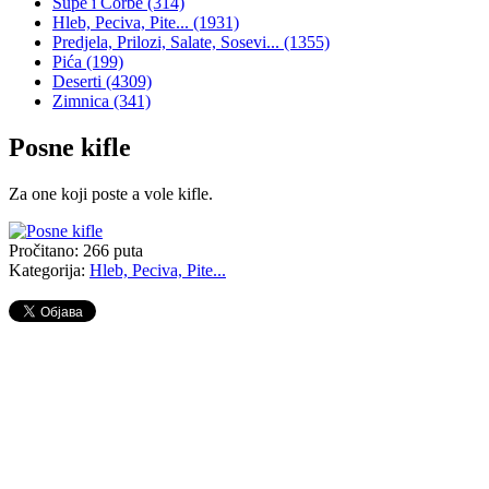
Supe i Čorbe
(314)
Hleb, Peciva, Pite...
(1931)
Predjela, Prilozi, Salate, Sosevi...
(1355)
Pića
(199)
Deserti
(4309)
Zimnica
(341)
Posne kifle
Za one koji poste a vole kifle.
Pročitano:
266
puta
Kategorija:
Hleb, Peciva, Pite...