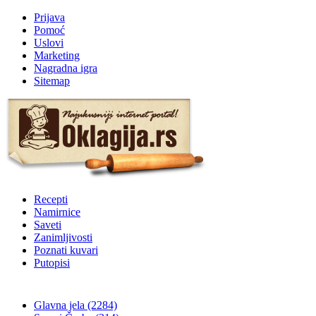
Prijava
Pomoć
Uslovi
Marketing
Nagradna igra
Sitemap
Recepti
Namirnice
Saveti
Zanimljivosti
Poznati kuvari
Putopisi
Glavna jela
(2284)