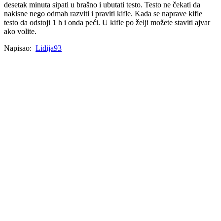
desetak minuta sipati u brašno i ubutati testo. Testo ne čekati da
nakisne nego odmah razviti i praviti kifle. Kada se naprave kifle
testo da odstoji 1 h i onda peći. U kifle po želji možete staviti ajvar
ako volite.
Napisao:
Lidija93