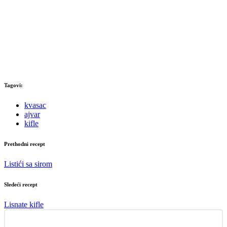
Tagovi:
kvasac
ajvar
kifle
Prethodni recept
Listići sa sirom
Sledeći recept
Lisnate kifle