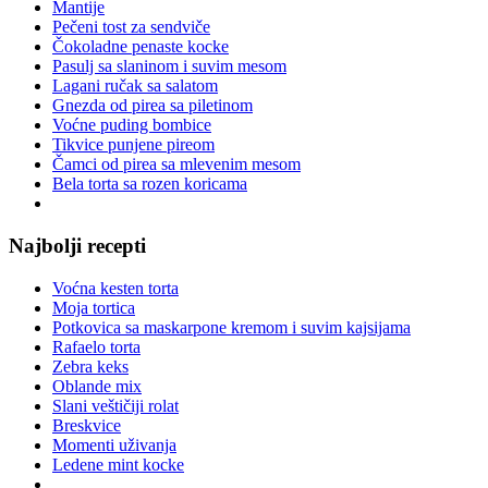
Mantije
Pečeni tost za sendviče
Čokoladne penaste kocke
Pasulj sa slaninom i suvim mesom
Lagani ručak sa salatom
Gnezda od pirea sa piletinom
Voćne puding bombice
Tikvice punjene pireom
Čamci od pirea sa mlevenim mesom
Bela torta sa rozen koricama
Najbolji recepti
Voćna kesten torta
Moja tortica
Potkovica sa maskarpone kremom i suvim kajsijama
Rafaelo torta
Zebra keks
Oblande mix
Slani veštičiji rolat
Breskvice
Momenti uživanja
Ledene mint kocke