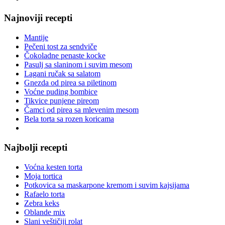
Najnoviji recepti
Mantije
Pečeni tost za sendviče
Čokoladne penaste kocke
Pasulj sa slaninom i suvim mesom
Lagani ručak sa salatom
Gnezda od pirea sa piletinom
Voćne puding bombice
Tikvice punjene pireom
Čamci od pirea sa mlevenim mesom
Bela torta sa rozen koricama
Najbolji recepti
Voćna kesten torta
Moja tortica
Potkovica sa maskarpone kremom i suvim kajsijama
Rafaelo torta
Zebra keks
Oblande mix
Slani veštičiji rolat