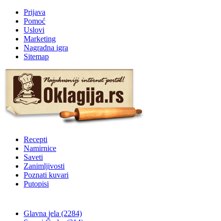
Prijava
Pomoć
Uslovi
Marketing
Nagradna igra
Sitemap
Recepti
Namirnice
Saveti
Zanimljivosti
Poznati kuvari
Putopisi
Glavna jela
(2284)