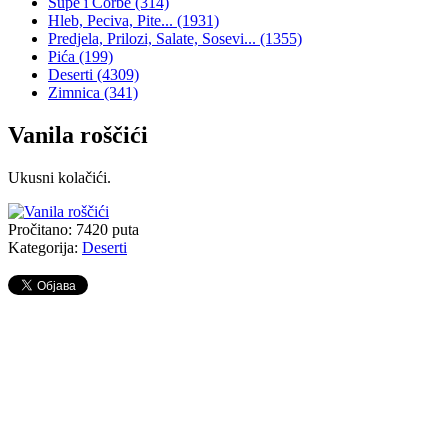
Supe i Čorbe
(314)
Hleb, Peciva, Pite...
(1931)
Predjela, Prilozi, Salate, Sosevi...
(1355)
Pića
(199)
Deserti
(4309)
Zimnica
(341)
Vanila roščići
Ukusni kolačići.
Pročitano:
7420
puta
Kategorija:
Deserti