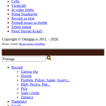
Cefix
Vizsla.life
Ja volim Srbiju
Portal Nazdravlje
Recepti za torte
Pronađi posao sa Jooble
Zeleni minuti
Posni Slavski Kolači
Copyright © Oklagija.rs 2011. - 2026.
Dizajn i izrada:
Dizajn studio ClickMan
Recepti
Glavna jela
Deserti
Predjela, Prilozi, Salate, Sosevi...
Hleb, Peciva, Pite...
Pića
Supe i čorbe
Zimnica
Namirnice
Saveti