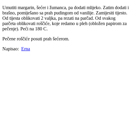
Umutiti margarin, šećer i žumanca, pa dodati mlijeko. Zatim dodati i
brašno, pomiješano sa prah pudingom od vanilije. Zamijesiti tijesto.
Od tijesta oblikovati 2 valjka, pa rezati na parčad. Od svakog
parčeta oblikovati roščiće, koje redamo u pleh (obložen papirom za
pečenje). Peći na 180 C.
Pečene roščiće posuti prah šećerom.
Napisao:
Erna