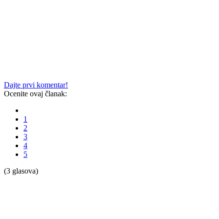
Dajte prvi komentar!
Ocenite ovaj članak:
1
2
3
4
5
(3 glasova)