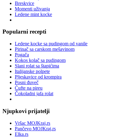
Breskvice
Momenti uživanja
Ledene mint kocke
Popularni recepti
Ledene kocke sa pudingom od vanile
Pirinač sa carskom mešavinom
Pogača
Kokos kolač sa pudingom
Slani rolat sa štapićima
Italijanske polpete
Pljeskavice od krompira
Posni đuveč
Ćufte na pireu
Čokoladni jafa rolat
Njupkovi prijatelji
Vršac MOJKraj.rs
Pančevo MOJKraj.rs
Elka.rs