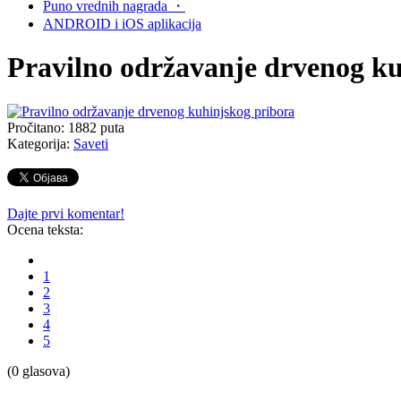
Puno vrednih nagrada
・
ANDROID i
iOS aplikacija
Pravilno održavanje drvenog ku
Pročitano:
1882
puta
Kategorija:
Saveti
Dajte prvi komentar!
Ocena teksta:
1
2
3
4
5
(0 glasova)