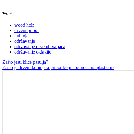
Tagovi:
wood holz
drveni pribor
kuhinja
održavanje
održavanje drvenih varjača
održavanje oklagije
Zašto jesti klice pasulja?
Zašto je drveni kuhinjski pribor bolji u odnosu na plastični?