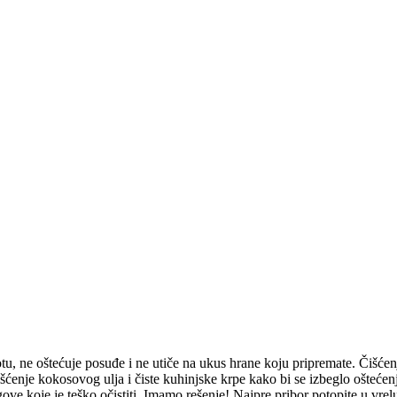
lotu, ne oštećuje posuđe i ne utiče na ukus hrane koju pripremate. Čišće
šćenje kokosovog ulja i čiste kuhinjske krpe kako bi se izbeglo oštećenj
ve koje je teško očistiti. Imamo rešenje! Najpre pribor potopite u vrelu