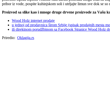
pribor iz vode, pospite kuhinjskom soli i utrljajte limun sve dok se so
Proizvod sa slike kao i mnoge druge drvene proizvode za Vašu ku
Wood Holz internet prodaje
u jednoj od prodavnica širom Srbije (spisak prodajnih mesta mo
ili direktnom porudžbinom sa Facebook Stranice Wood Holz drv
Priredio:
Oklagija.rs