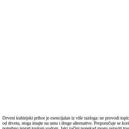
Drveni kuhinjski pribor je esencijalan iz više razloga: ne provodi top
od drveta, stoga imajte na umu i druge alternative. Preporučuje se kori
potrebno isprati toplom vodom. Jaki začini ponekad mogu ostaviti trago