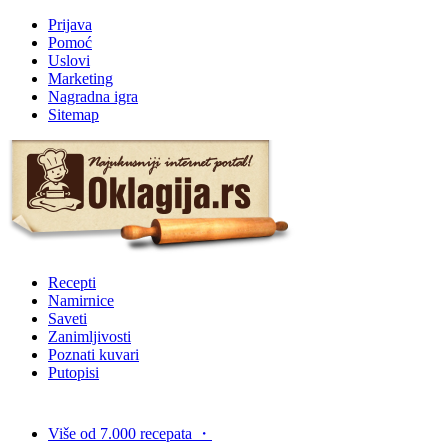
Prijava
Pomoć
Uslovi
Marketing
Nagradna igra
Sitemap
Recepti
Namirnice
Saveti
Zanimljivosti
Poznati kuvari
Putopisi
Više od 7.000 recepata
・