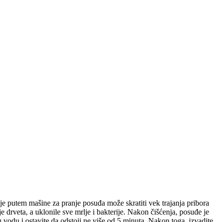
nje putem mašine za pranje posuđa može skratiti vek trajanja pribora
e drveta, a uklonile sve mrlje i bakterije. Nakon čišćenja, posuđe je
 vodu i ostavite da odstoji ne više od 5 minuta. Nakon toga, izvadite