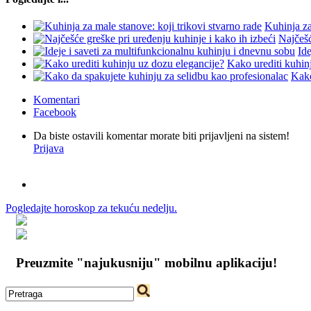
Kuhinja za
Najčešć
Ide
Kako urediti kuhin
Kako
Komentari
Facebook
Da biste ostavili komentar morate biti prijavljeni na sistem!
Prijava
Pogledajte horoskop za tekuću nedelju.
Preuzmite "najukusniju" mobilnu aplikaciju!