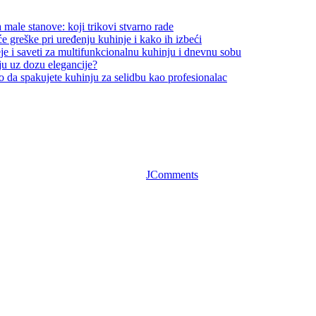
 male stanove: koji trikovi stvarno rade
e greške pri uređenju kuhinje i kako ih izbeći
je i saveti za multifunkcionalnu kuhinju i dnevnu sobu
ju uz dozu elegancije?
 da spakujete kuhinju za selidbu kao profesionalac
JComments