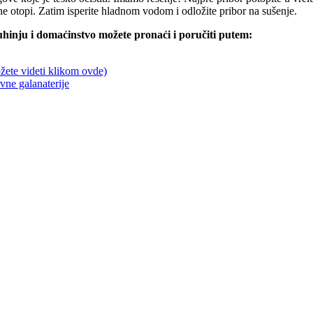
 ne otopi. Zatim isperite hladnom vodom i odložite pribor na sušenje.
hinju i domaćinstvo možete pronaći i poručiti putem:
žete videti klikom ovde)
ne galanaterije