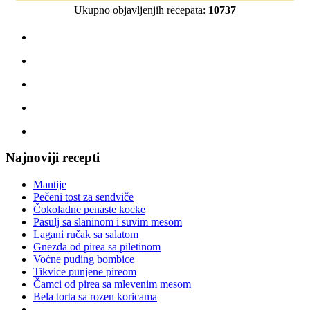
Ukupno objavljenjih recepata:
10737
Najnoviji recepti
Mantije
Pečeni tost za sendviče
Čokoladne penaste kocke
Pasulj sa slaninom i suvim mesom
Lagani ručak sa salatom
Gnezda od pirea sa piletinom
Voćne puding bombice
Tikvice punjene pireom
Čamci od pirea sa mlevenim mesom
Bela torta sa rozen koricama