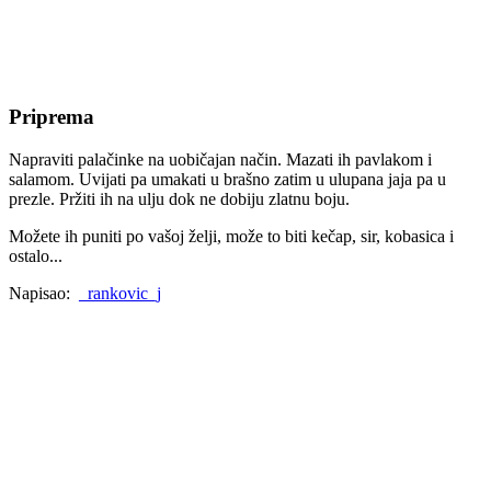
Priprema
Napraviti palačinke na uobičajan način. Mazati ih pavlakom i
salamom. Uvijati pa umakati u brašno zatim u ulupana jaja pa u
prezle. Pržiti ih na ulju dok ne dobiju zlatnu boju.
Možete ih puniti po vašoj želji, može to biti kečap, sir, kobasica i
ostalo...
Napisao:
_rankovic_j