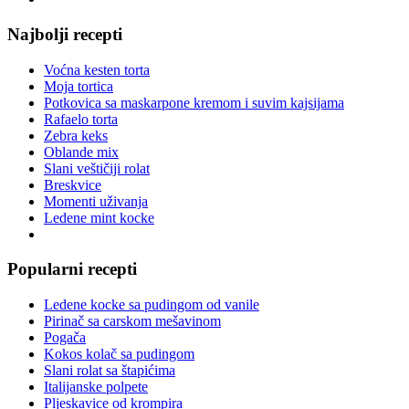
Najbolji recepti
Voćna kesten torta
Moja tortica
Potkovica sa maskarpone kremom i suvim kajsijama
Rafaelo torta
Zebra keks
Oblande mix
Slani veštičiji rolat
Breskvice
Momenti uživanja
Ledene mint kocke
Popularni recepti
Ledene kocke sa pudingom od vanile
Pirinač sa carskom mešavinom
Pogača
Kokos kolač sa pudingom
Slani rolat sa štapićima
Italijanske polpete
Pljeskavice od krompira