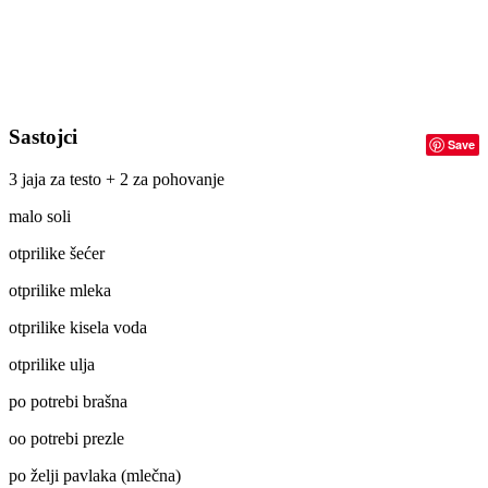
Sastojci
Save
3 jaja za testo + 2 za pohovanje
malo soli
otprilike šećer
otprilike mleka
otprilike kisela voda
otprilike ulja
po potrebi brašna
oo potrebi prezle
po želji pavlaka (mlečna)