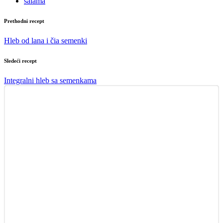
salama
Prethodni recept
Hleb od lana i čia semenki
Sledeći recept
Integralni hleb sa semenkama