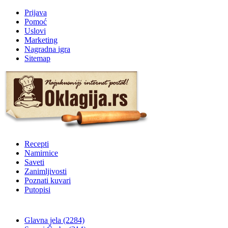
Prijava
Pomoć
Uslovi
Marketing
Nagradna igra
Sitemap
Recepti
Namirnice
Saveti
Zanimljivosti
Poznati kuvari
Putopisi
Glavna jela
(2284)