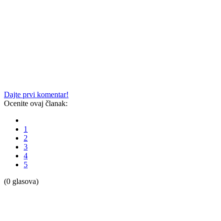
Dajte prvi komentar!
Ocenite ovaj članak:
1
2
3
4
5
(0 glasova)