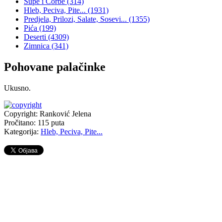
Supe i Čorbe
(314)
Hleb, Peciva, Pite...
(1931)
Predjela, Prilozi, Salate, Sosevi...
(1355)
Pića
(199)
Deserti
(4309)
Zimnica
(341)
Pohovane palačinke
Ukusno.
Copyright: Ranković Jelena
Pročitano:
115
puta
Kategorija:
Hleb, Peciva, Pite...