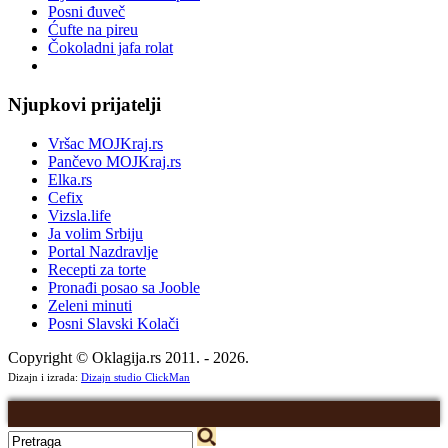
Posni đuveč
Ćufte na pireu
Čokoladni jafa rolat
Njupkovi prijatelji
Vršac MOJKraj.rs
Pančevo MOJKraj.rs
Elka.rs
Cefix
Vizsla.life
Ja volim Srbiju
Portal Nazdravlje
Recepti za torte
Pronađi posao sa Jooble
Zeleni minuti
Posni Slavski Kolači
Copyright © Oklagija.rs 2011. - 2026.
Dizajn i izrada:
Dizajn studio ClickMan