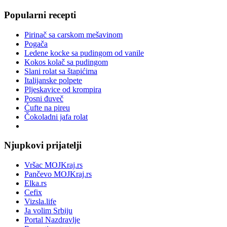
Popularni recepti
Pirinač sa carskom mešavinom
Pogača
Ledene kocke sa pudingom od vanile
Kokos kolač sa pudingom
Slani rolat sa štapićima
Italijanske polpete
Pljeskavice od krompira
Posni đuveč
Ćufte na pireu
Čokoladni jafa rolat
Njupkovi prijatelji
Vršac MOJKraj.rs
Pančevo MOJKraj.rs
Elka.rs
Cefix
Vizsla.life
Ja volim Srbiju
Portal Nazdravlje