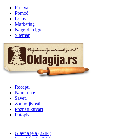
Prijava
Pomoć
Uslovi
Marketing
Nagradna igra
Sitemap
Recepti
Namirnice
Saveti
Zanimljivosti
Poznati kuvari
Putopisi
Glavna jela
(2284)