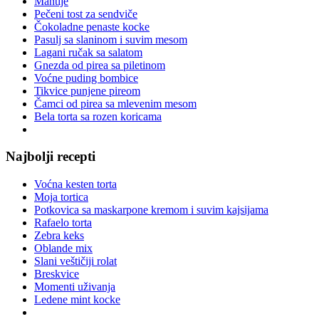
Mantije
Pečeni tost za sendviče
Čokoladne penaste kocke
Pasulj sa slaninom i suvim mesom
Lagani ručak sa salatom
Gnezda od pirea sa piletinom
Voćne puding bombice
Tikvice punjene pireom
Čamci od pirea sa mlevenim mesom
Bela torta sa rozen koricama
Najbolji recepti
Voćna kesten torta
Moja tortica
Potkovica sa maskarpone kremom i suvim kajsijama
Rafaelo torta
Zebra keks
Oblande mix
Slani veštičiji rolat
Breskvice
Momenti uživanja
Ledene mint kocke