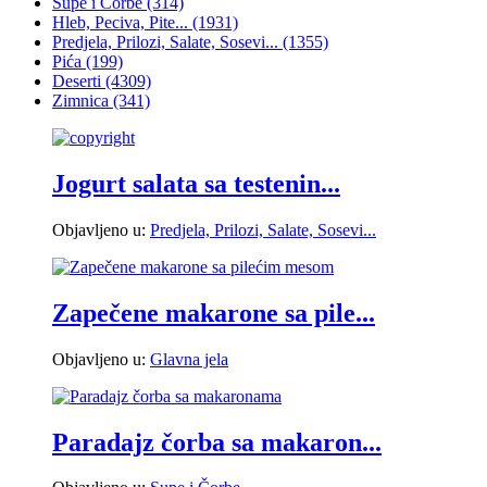
Supe i Čorbe
(314)
Hleb, Peciva, Pite...
(1931)
Predjela, Prilozi, Salate, Sosevi...
(1355)
Pića
(199)
Deserti
(4309)
Zimnica
(341)
Jogurt salata sa testenin...
Objavljeno u:
Predjela, Prilozi, Salate, Sosevi...
Zapečene makarone sa pile...
Objavljeno u:
Glavna jela
Paradajz čorba sa makaron...