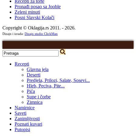
Recepti za torte
Pronađi posao sa Jooble
Zeleni minuti
Posni Slavski Kolači
Copyright © Oklagija.rs 2011. - 2026.
Dizajn i izrada:
Dizajn studio ClickMan
Recepti
Glavna jela
Deserti
Predjela, Prilozi, Salate, Sosevi...
Hleb, Peciva, Pite...
Pića
Supe i čorbe
Zimnica
Namirnice
Saveti
Zanimljivosti
Poznati kuvari
Putopisi