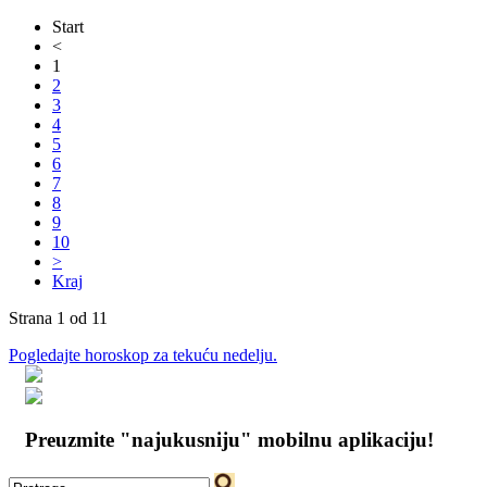
Start
<
1
2
3
4
5
6
7
8
9
10
>
Kraj
Strana 1 od 11
Pogledajte horoskop za tekuću nedelju.
Preuzmite "najukusniju" mobilnu aplikaciju!