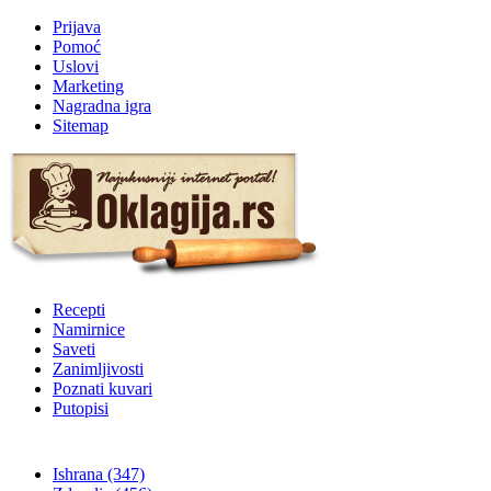
Prijava
Pomoć
Uslovi
Marketing
Nagradna igra
Sitemap
Recepti
Namirnice
Saveti
Zanimljivosti
Poznati kuvari
Putopisi
Ishrana
(347)