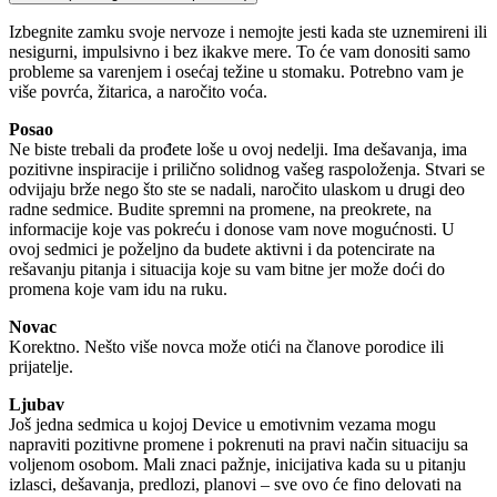
Izbegnite zamku svoje nervoze i nemojte jesti kada ste uznemireni ili
nesigurni, impulsivno i bez ikakve mere. To će vam donositi samo
probleme sa varenjem i osećaj težine u stomaku. Potrebno vam je
više povrća, žitarica, a naročito voća.
Posao
Ne biste trebali da prođete loše u ovoj nedelji. Ima dešavanja, ima
pozitivne inspiracije i prilično solidnog vašeg raspoloženja. Stvari se
odvijaju brže nego što ste se nadali, naročito ulaskom u drugi deo
radne sedmice. Budite spremni na promene, na preokrete, na
informacije koje vas pokreću i donose vam nove mogućnosti. U
ovoj sedmici je poželjno da budete aktivni i da potencirate na
rešavanju pitanja i situacija koje su vam bitne jer može doći do
promena koje vam idu na ruku.
Novac
Korektno. Nešto više novca može otići na članove porodice ili
prijatelje.
Ljubav
Još jedna sedmica u kojoj Device u emotivnim vezama mogu
napraviti pozitivne promene i pokrenuti na pravi način situaciju sa
voljenom osobom. Mali znaci pažnje, inicijativa kada su u pitanju
izlasci, dešavanja, predlozi, planovi – sve ovo će fino delovati na