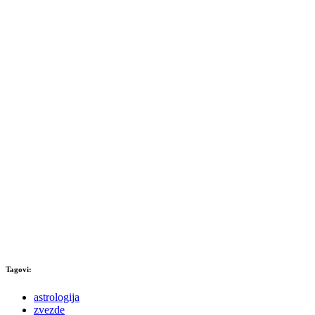
Tagovi:
astrologija
zvezde