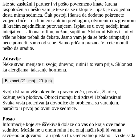
iste ste zaslužni i partner i vi pošto povremeno imate šarena
raspoloženja i nešto vam je teže da se uklopite – ipak je ovo jedna
dosta mirna sedmica. Čak postoji i šansa da dodatno pokrenete
voljeno biće – da li interesantnim predlogom, otvorenim razgovorom
ili kraćim zajedničkim putovanjcem. Isplati se u ovoj nedelji imati
inicijativu – ali onako finu, nežnu, suptilnu. Slobodni Bikovi – ni vi
više ne biste trebali da čekate. Jasno vam je da se brdo (simpatija)
neće pomeriti samo od sebe. Samo priča u prazno. Vi ćete morati
nešto da uradite.
Zdravlje
Neke stvari menjate u svojoj dnevnoj rutini i to vam prija. Sklonost
ka alergijama, talasanje hormona.
Blizanci
(21. maj - 20. jun)
Svoju ishranu više okrenite u pravcu voća, povrća, žitarica,
koštunjavih plodova. Obroci moraju biti zdravi i izbalansirani.
Svaka vrsta preterivanja dovodiće do problema sa varenjem,
naročito u prvoj polovini ove sedmice.
Posao
Informacije koje ste iščekivali dolaze do vas do kraja ove radne
sedmice. Možda ne u onom ruhu i na onaj način koji bi vama
savršeno odgovarao – ali ipak su tu. Generalno gledano – vi ste sada