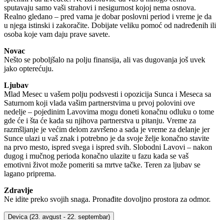
sputavaju samo vaši strahovi i nesigurnost kojoj nema osnova.
Realno gledano – pred vama je dobar poslovni period i vreme je da
u njega istinski i zakoračite. Dobijate veliku pomoć od nadređenih ili
osoba koje vam daju prave savete.
Novac
Nešto se poboljšalo na polju finansija, ali vas dugovanja još uvek
jako opterećuju.
Ljubav
Mlad Mesec u vašem polju podsvesti i opozicija Sunca i Meseca sa
Saturnom koji vlada vašim partnerstvima u prvoj polovini ove
nedelje – pojedinim Lavovima mogu doneti konačnu odluku o tome
gde će i šta će kada su njihova partnerstva u pitanju. Vreme za
razmšljanje je većim delom završeno a sada je vreme za delanje jer
Sunce ulazi u vaš znak i potrebno je da svoje želje konačno stavite
na prvo mesto, ispred svega i ispred svih. Slobodni Lavovi – nakon
dugog i mučnog perioda konačno ulazite u fazu kada se vaš
emotivni život može pomeriti sa mrtve tačke. Teren za ljubav se
lagano priprema.
Zdravlje
Ne idite preko svojih snaga. Pronađite dovoljno prostora za odmor.
Devica
(23. avgust - 22. septembar)