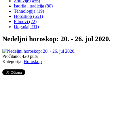
Zdravlje
(456)
Istorija i tradicija
(80)
Tehnologija
(19)
Horoskop
(651)
Filmovi
(22)
Događaji
(11)
Nedeljni horoskop: 20. - 26. jul 2020.
Pročitano:
420
puta
Kategorija:
Horoskop