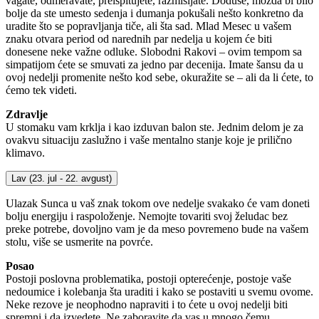
vagate, odmeravate, preispitujete, razmišljate. Doduše, možda bi bilo
bolje da ste umesto sedenja i dumanja pokušali nešto konkretno da
uradite što se popravljanja tiče, ali šta sad. Mlad Mesec u vašem
znaku otvara period od narednih par nedelja u kojem će biti
donesene neke važne odluke. Slobodni Rakovi – ovim tempom sa
simpatijom ćete se smuvati za jedno par decenija. Imate šansu da u
ovoj nedelji promenite nešto kod sebe, okuražite se – ali da li ćete, to
ćemo tek videti.
Zdravlje
U stomaku vam krklja i kao izduvan balon ste. Jednim delom je za
ovakvu situaciju zaslužno i vaše mentalno stanje koje je prilično
klimavo.
Lav
(23. jul - 22. avgust)
Ulazak Sunca u vaš znak tokom ove nedelje svakako će vam doneti
bolju energiju i raspoloženje. Nemojte tovariti svoj želudac bez
preke potrebe, dovoljno vam je da meso povremeno bude na vašem
stolu, više se usmerite na povrće.
Posao
Postoji poslovna problematika, postoji opterećenje, postoje vaše
nedoumice i kolebanja šta uraditi i kako se postaviti u svemu ovome.
Neke rezove je neophodno napraviti i to ćete u ovoj nedelji biti
spremni i da izvedete. Ne zaboravite da vas u mnogo čemu