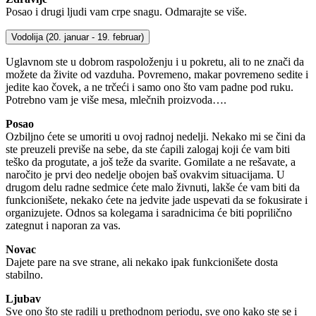
Posao i drugi ljudi vam crpe snagu. Odmarajte se više.
Vodolija
(20. januar - 19. februar)
Uglavnom ste u dobrom raspoloženju i u pokretu, ali to ne znači da
možete da živite od vazduha. Povremeno, makar povremeno sedite i
jedite kao čovek, a ne trčeći i samo ono što vam padne pod ruku.
Potrebno vam je više mesa, mlečnih proizvoda….
Posao
Ozbiljno ćete se umoriti u ovoj radnoj nedelji. Nekako mi se čini da
ste preuzeli previše na sebe, da ste ćapili zalogaj koji će vam biti
teško da progutate, a još teže da svarite. Gomilate a ne rešavate, a
naročito je prvi deo nedelje obojen baš ovakvim situacijama. U
drugom delu radne sedmice ćete malo živnuti, lakše će vam biti da
funkcionišete, nekako ćete na jedvite jade uspevati da se fokusirate i
organizujete. Odnos sa kolegama i saradnicima će biti poprilično
zategnut i naporan za vas.
Novac
Dajete pare na sve strane, ali nekako ipak funkcionišete dosta
stabilno.
Ljubav
Sve ono što ste radili u prethodnom periodu, sve ono kako ste se i