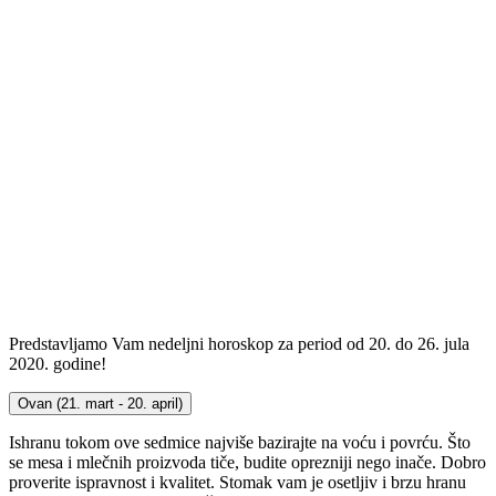
Predstavljamo Vam nedeljni horoskop za period od 20. do 26. jula
2020. godine!
Ovan
(21. mart - 20. april)
Ishranu tokom ove sedmice najviše bazirajte na voću i povrću. Što
se mesa i mlečnih proizvoda tiče, budite oprezniji nego inače. Dobro
proverite ispravnost i kvalitet. Stomak vam je osetljiv i brzu hranu