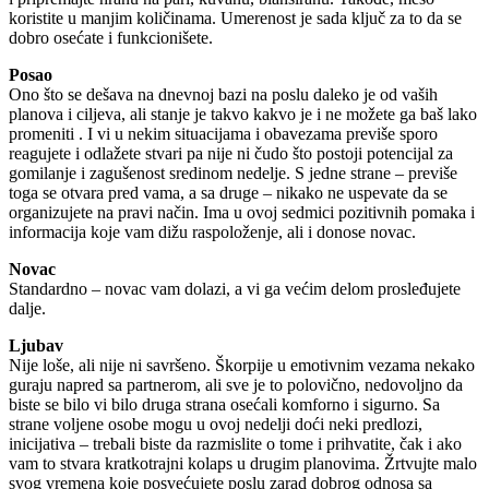
koristite u manjim količinama. Umerenost je sada ključ za to da se
dobro osećate i funkcionišete.
Posao
Ono što se dešava na dnevnoj bazi na poslu daleko je od vaših
planova i ciljeva, ali stanje je takvo kakvo je i ne možete ga baš lako
promeniti . I vi u nekim situacijama i obavezama previše sporo
reagujete i odlažete stvari pa nije ni čudo što postoji potencijal za
gomilanje i zagušenost sredinom nedelje. S jedne strane – previše
toga se otvara pred vama, a sa druge – nikako ne uspevate da se
organizujete na pravi način. Ima u ovoj sedmici pozitivnih pomaka i
informacija koje vam dižu raspoloženje, ali i donose novac.
Novac
Standardno – novac vam dolazi, a vi ga većim delom prosleđujete
dalje.
Ljubav
Nije loše, ali nije ni savršeno. Škorpije u emotivnim vezama nekako
guraju napred sa partnerom, ali sve je to polovično, nedovoljno da
biste se bilo vi bilo druga strana osećali komforno i sigurno. Sa
strane voljene osobe mogu u ovoj nedelji doći neki predlozi,
inicijativa – trebali biste da razmislite o tome i prihvatite, čak i ako
vam to stvara kratkotrajni kolaps u drugim planovima. Žrtvujte malo
svog vremena koje posvećujete poslu zarad dobrog odnosa sa