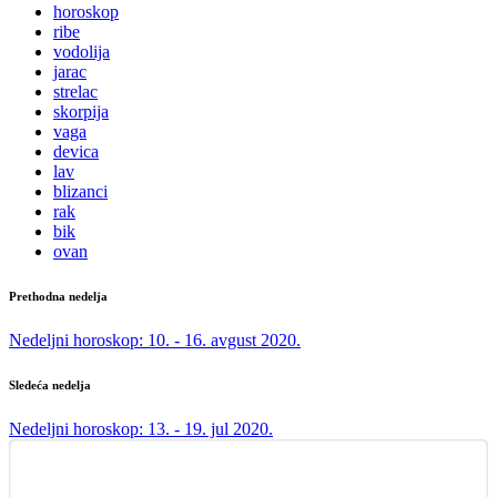
horoskop
ribe
vodolija
jarac
strelac
skorpija
vaga
devica
lav
blizanci
rak
bik
ovan
Prethodna nedelja
Nedeljni horoskop: 10. - 16. avgust 2020.
Sledeća nedelja
Nedeljni horoskop: 13. - 19. jul 2020.