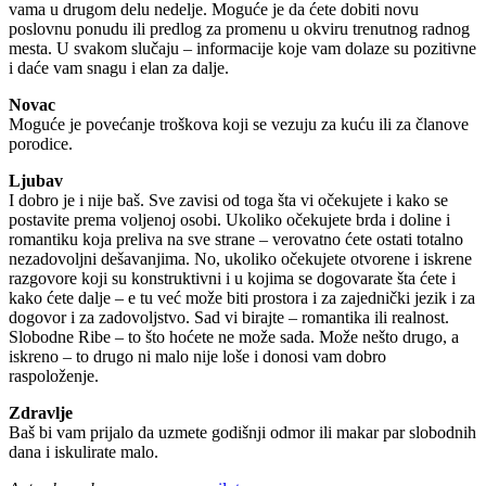
vama u drugom delu nedelje. Moguće je da ćete dobiti novu
poslovnu ponudu ili predlog za promenu u okviru trenutnog radnog
mesta. U svakom slučaju – informacije koje vam dolaze su pozitivne
i daće vam snagu i elan za dalje.
Novac
Moguće je povećanje troškova koji se vezuju za kuću ili za članove
porodice.
Ljubav
I dobro je i nije baš. Sve zavisi od toga šta vi očekujete i kako se
postavite prema voljenoj osobi. Ukoliko očekujete brda i doline i
romantiku koja preliva na sve strane – verovatno ćete ostati totalno
nezadovoljni dešavanjima. No, ukoliko očekujete otvorene i iskrene
razgovore koji su konstruktivni i u kojima se dogovarate šta ćete i
kako ćete dalje – e tu već može biti prostora i za zajednički jezik i za
dogovor i za zadovoljstvo. Sad vi birajte – romantika ili realnost.
Slobodne Ribe – to što hoćete ne može sada. Može nešto drugo, a
iskreno – to drugo ni malo nije loše i donosi vam dobro
raspoloženje.
Zdravlje
Baš bi vam prijalo da uzmete godišnji odmor ili makar par slobodnih
dana i iskulirate malo.