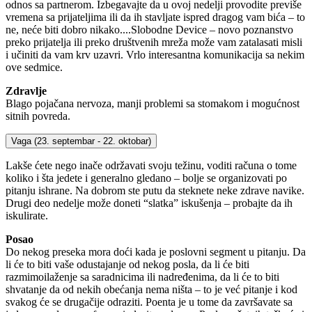
odnos sa partnerom. Izbegavajte da u ovoj nedelji provodite previše
vremena sa prijateljima ili da ih stavljate ispred dragog vam bića – to
ne, neće biti dobro nikako....Slobodne Device – novo poznanstvo
preko prijatelja ili preko društvenih mreža može vam zatalasati misli
i učiniti da vam krv uzavri. Vrlo interesantna komunikacija sa nekim
ove sedmice.
Zdravlje
Blago pojačana nervoza, manji problemi sa stomakom i mogućnost
sitnih povreda.
Vaga
(23. septembar - 22. oktobar)
Lakše ćete nego inače održavati svoju težinu, voditi računa o tome
koliko i šta jedete i generalno gledano – bolje se organizovati po
pitanju ishrane. Na dobrom ste putu da steknete neke zdrave navike.
Drugi deo nedelje može doneti “slatka” iskušenja – probajte da ih
iskulirate.
Posao
Do nekog preseka mora doći kada je poslovni segment u pitanju. Da
li će to biti vaše odustajanje od nekog posla, da li će biti
razmimoilaženje sa saradnicima ili nadređenima, da li će to biti
shvatanje da od nekih obećanja nema ništa – to je već pitanje i kod
svakog će se drugačije odraziti. Poenta je u tome da završavate sa