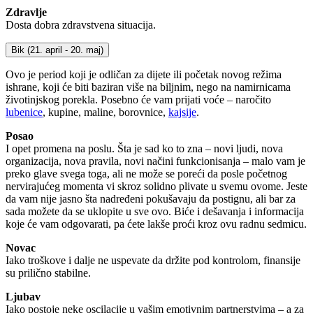
Zdravlje
Dosta dobra zdravstvena situacija.
Bik
(21. april - 20. maj)
Ovo je period koji je odličan za dijete ili početak novog režima
ishrane, koji će biti baziran više na biljnim, nego na namirnicama
životinjskog porekla. Posebno će vam prijati voće – naročito
lubenice
, kupine, maline, borovnice,
kajsije
.
Posao
I opet promena na poslu. Šta je sad ko to zna – novi ljudi, nova
organizacija, nova pravila, novi načini funkcionisanja – malo vam je
preko glave svega toga, ali ne može se poreći da posle početnog
nervirajućeg momenta vi skroz solidno plivate u svemu ovome. Jeste
da vam nije jasno šta nadređeni pokušavaju da postignu, ali bar za
sada možete da se uklopite u sve ovo. Biće i dešavanja i informacija
koje će vam odgovarati, pa ćete lakše proći kroz ovu radnu sedmicu.
Novac
Iako troškove i dalje ne uspevate da držite pod kontrolom, finansije
su prilično stabilne.
Ljubav
Iako postoje neke oscilacije u vašim emotivnim partnerstvima – a za