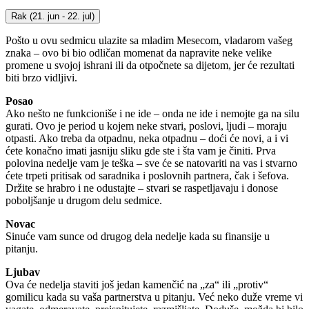
Rak
(21. jun - 22. jul)
Pošto u ovu sedmicu ulazite sa mladim Mesecom, vladarom vašeg
znaka – ovo bi bio odličan momenat da napravite neke velike
promene u svojoj ishrani ili da otpočnete sa dijetom, jer će rezultati
biti brzo vidljivi.
Posao
Ako nešto ne funkcioniše i ne ide – onda ne ide i nemojte ga na silu
gurati. Ovo je period u kojem neke stvari, poslovi, ljudi – moraju
otpasti. Ako treba da otpadnu, neka otpadnu – doći će novi, a i vi
ćete konačno imati jasniju sliku gde ste i šta vam je činiti. Prva
polovina nedelje vam je teška – sve će se natovariti na vas i stvarno
ćete trpeti pritisak od saradnika i poslovnih partnera, čak i šefova.
Držite se hrabro i ne odustajte – stvari se raspetljavaju i donose
poboljšanje u drugom delu sedmice.
Novac
Sinuće vam sunce od drugog dela nedelje kada su finansije u
pitanju.
Ljubav
Ova će nedelja staviti još jedan kamenčić na „za“ ili „protiv“
gomilicu kada su vaša partnerstva u pitanju. Već neko duže vreme vi