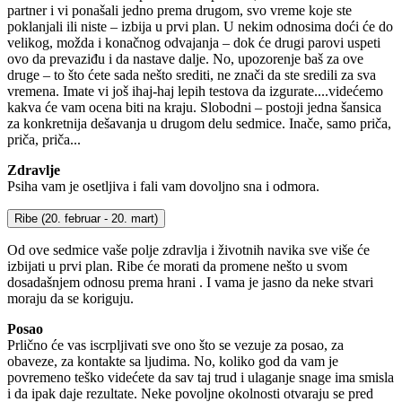
partner i vi ponašali jedno prema drugom, svo vreme koje ste
poklanjali ili niste – izbija u prvi plan. U nekim odnosima doći će do
velikog, možda i konačnog odvajanja – dok će drugi parovi uspeti
ovo da prevaziđu i da nastave dalje. No, upozorenje baš za ove
druge – to što ćete sada nešto srediti, ne znači da ste sredili za sva
vremena. Imate vi još ihaj-haj lepih testova da izgurate....videćemo
kakva će vam ocena biti na kraju. Slobodni – postoji jedna šansica
za konkretnija dešavanja u drugom delu sedmice. Inače, samo priča,
priča, priča...
Zdravlje
Psiha vam je osetljiva i fali vam dovoljno sna i odmora.
Ribe
(20. februar - 20. mart)
Od ove sedmice vaše polje zdravlja i životnih navika sve više će
izbijati u prvi plan. Ribe će morati da promene nešto u svom
dosadašnjem odnosu prema hrani . I vama je jasno da neke stvari
moraju da se koriguju.
Posao
Prlično će vas iscrpljivati sve ono što se vezuje za posao, za
obaveze, za kontakte sa ljudima. No, koliko god da vam je
povremeno teško videćete da sav taj trud i ulaganje snage ima smisla
i da ipak daje rezultate. Neke povoljne okolnosti otvaraju se pred