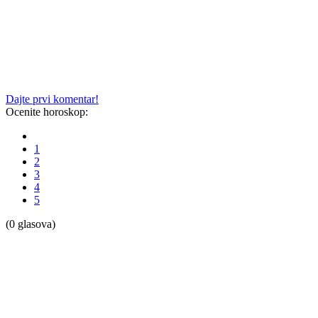
Dajte prvi komentar!
Ocenite horoskop:
1
2
3
4
5
(0 glasova)