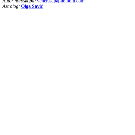
Autor horoskopa:
venerasapapilotnom.com
Astrolog:
Olga Savić