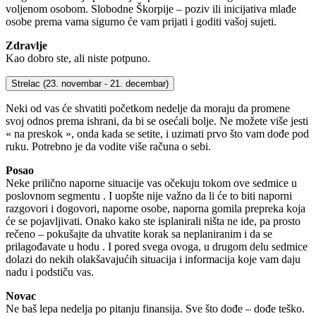
voljenom osobom. Slobodne Škorpije – poziv ili inicijativa mlađe
osobe prema vama sigurno će vam prijati i goditi vašoj sujeti.
Zdravlje
Kao dobro ste, ali niste potpuno.
Strelac
(23. novembar - 21. decembar)
Neki od vas će shvatiti početkom nedelje da moraju da promene
svoj odnos prema ishrani, da bi se osećali bolje. Ne možete više jesti
« na preskok », onda kada se setite, i uzimati prvo što vam dođe pod
ruku. Potrebno je da vodite više računa o sebi.
Posao
Neke prilično naporne situacije vas očekuju tokom ove sedmice u
poslovnom segmentu . I uopšte nije važno da li će to biti naporni
razgovori i dogovori, naporne osobe, naporna gomila prepreka koja
će se pojavljivati. Onako kako ste isplanirali ništa ne ide, pa prosto
rečeno – pokušajte da uhvatite korak sa neplaniranim i da se
prilagođavate u hodu . I pored svega ovoga, u drugom delu sedmice
dolazi do nekih olakšavajućih situacija i informacija koje vam daju
nadu i podstiču vas.
Novac
Ne baš lepa nedelja po pitanju finansija. Sve što dođe – dođe teško.