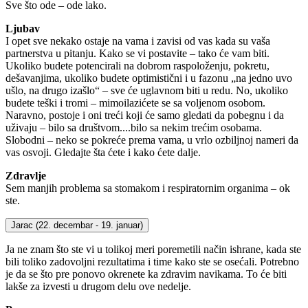
Sve što ode – ode lako.
Ljubav
I opet sve nekako ostaje na vama i zavisi od vas kada su vaša
partnerstva u pitanju. Kako se vi postavite – tako će vam biti.
Ukoliko budete potencirali na dobrom raspoloženju, pokretu,
dešavanjima, ukoliko budete optimistični i u fazonu „na jedno uvo
ušlo, na drugo izašlo“ – sve će uglavnom biti u redu. No, ukoliko
budete teški i tromi – mimoilazićete se sa voljenom osobom.
Naravno, postoje i oni treći koji će samo gledati da pobegnu i da
uživaju – bilo sa društvom....bilo sa nekim trećim osobama.
Slobodni – neko se pokreće prema vama, u vrlo ozbiljnoj nameri da
vas osvoji. Gledajte šta ćete i kako ćete dalje.
Zdravlje
Sem manjih problema sa stomakom i respiratornim organima – ok
ste.
Jarac
(22. decembar - 19. januar)
Ja ne znam što ste vi u tolikoj meri poremetili način ishrane, kada ste
bili toliko zadovoljni rezultatima i time kako ste se osećali. Potrebno
je da se što pre ponovo okrenete ka zdravim navikama. To će biti
lakše za izvesti u drugom delu ove nedelje.