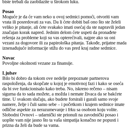
biste trebali da zaobilazite u širokom luku.
Posao
Moguće je da će vam neko u ovoj sedmici pomoći, otvoriti vam
vrata ili posredovati za vas. Da li ćete dobiti baš ono što ste želeli
veliko je pitanje, ali ćete svakako imati osećaj da ste napravili jedan
značajan korak napred. Jednim delom ćete uspeti da pronađete
rešenja za probleme koji su vas opterećivali, najpre ako su oni
vezani za dogovore ili za papirološka pitanja. Takođe, prijatne mada
iznenađujuće informacije stižu do vas pred kraj radne sedmice.
Novac
Povoljne okolnosti vezane za finansije.
Ljubav
Bilo bi dobro da tokom ove nedelje prepoznate partnerova
raspoloženja, da skopčate u kojoj je emotivnoj fazi i kako se oseća
da bi sve funkcionisalo kako treba. No, iskreno rečeno – nisam
sigurna da to sada možete, a možda i nemate živaca da se bakćete
time. U svakom slučaju, ako budete forsirali i gurali samo svoje
namere, želje i čuli samo sebe – i početkom i krajem sedmice imate
odlične aspekte za nerazumevanje i frku sa osobom koju volite.
Slobodni Ovnovi – udarnički ste prionuli na zavodnički posao i
uopšte vam nije jasno što ta vaša simpatija konačno ne popusti i
prizna da želi da bude sa vama.