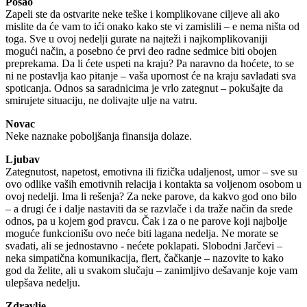
Posao
Zapeli ste da ostvarite neke teške i komplikovane ciljeve ali ako
mislite da će vam to ići onako kako ste vi zamislili – e nema ništa od
toga. Sve u ovoj nedelji gurate na najteži i najkomplikovaniji
mogući način, a posebno će prvi deo radne sedmice biti obojen
preprekama. Da li ćete uspeti na kraju? Pa naravno da hoćete, to se
ni ne postavlja kao pitanje – vaša upornost će na kraju savladati sva
spoticanja. Odnos sa saradnicima je vrlo zategnut – pokušajte da
smirujete situaciju, ne dolivajte ulje na vatru.
Novac
Neke naznake poboljšanja finansija dolaze.
Ljubav
Zategnutost, napetost, emotivna ili fizička udaljenost, umor – sve su
ovo odlike vaših emotivnih relacija i kontakta sa voljenom osobom u
ovoj nedelji. Ima li rešenja? Za neke parove, da kakvo god ono bilo
– a drugi će i dalje nastaviti da se razvlače i da traže način da srede
odnos, pa u kojem god pravcu. Čak i za o ne parove koji najbolje
moguće funkcionišu ovo neće biti lagana nedelja. Ne morate se
svađati, ali se jednostavno - nećete poklapati. Slobodni Jarčevi –
neka simpatična komunikacija, flert, čačkanje – nazovite to kako
god da želite, ali u svakom slučaju – zanimljivo dešavanje koje vam
ulepšava nedelju.
Zdravlje