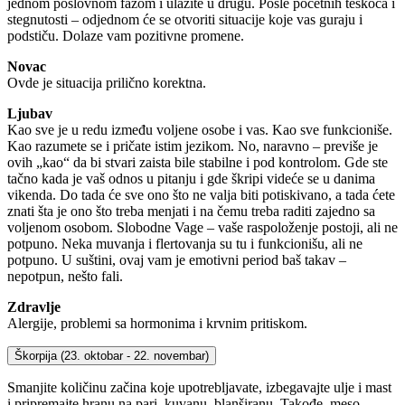
jednom poslovnom fazom i ulazite u drugu. Posle početnih teškoća i
stegnutosti – odjednom će se otvoriti situacije koje vas guraju i
podstiču. Dolaze vam pozitivne promene.
Novac
Ovde je situacija prilično korektna.
Ljubav
Kao sve je u redu između voljene osobe i vas. Kao sve funkcioniše.
Kao razumete se i pričate istim jezikom. No, naravno – previše je
ovih „kao“ da bi stvari zaista bile stabilne i pod kontrolom. Gde ste
tačno kada je vaš odnos u pitanju i gde škripi videće se u danima
vikenda. Do tada će sve ono što ne valja biti potiskivano, a tada ćete
znati šta je ono što treba menjati i na čemu treba raditi zajedno sa
voljenom osobom. Slobodne Vage – vaše raspoloženje postoji, ali ne
potpuno. Neka muvanja i flertovanja su tu i funkcionišu, ali ne
potpuno. U suštini, ovaj vam je emotivni period baš takav –
nepotpun, nešto fali.
Zdravlje
Alergije, problemi sa hormonima i krvnim pritiskom.
Škorpija
(23. oktobar - 22. novembar)
Smanjite količinu začina koje upotrebljavate, izbegavajte ulje i mast
i pripremajte hranu na pari, kuvanu, blanširanu. Takođe, meso