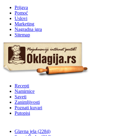
Prijava
Pomoć
Uslovi
Marketing
Nagradna igra
Sitemap
Recepti
Namirnice
Saveti
Zanimljivosti
Poznati kuvari
Putopisi
Glavna jela
(2284)