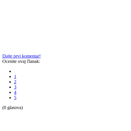
Dajte prvi komentar!
Ocenite ovaj članak:
1
2
3
4
5
(0 glasova)