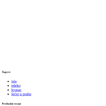
Tagovi:
jaja
mleko
kvasac
šećer u prahu
Prethodni recept