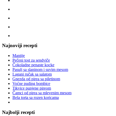
Najnoviji recepti
Mantije
Pečeni tost za sendviče
Čokoladne penaste kocke
Pasulj sa slaninom i suvim mesom
Lagani ručak sa salatom
Gnezda od pirea sa piletinom
Voćne puding bombice
Tikvice punjene pireom
Čamci od pirea sa mlevenim mesom
Bela torta sa rozen koricama
Najbolji recepti