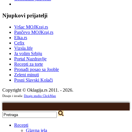
Njupkovi prijatelji
Vršac MOJKraj.rs
Pančevo MOJKraj.rs
Elka.rs
Cefix
Vizsla.life
Ja volim Srbiju
Portal Nazdravlje
Recepti za torte
Pronađi posao sa Jooble
Zeleni minuti
Posni Slavski Kolači
Copyright © Oklagija.rs 2011. - 2026.
Dizajn i izrada:
Dizajn studio ClickMan
Recepti
Glavna jela