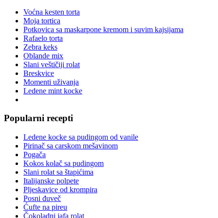
Voćna kesten torta
Moja tortica
Potkovica sa maskarpone kremom i suvim kajsijama
Rafaelo torta
Zebra keks
Oblande mix
Slani veštičiji rolat
Breskvice
Momenti uživanja
Ledene mint kocke
Popularni recepti
Ledene kocke sa pudingom od vanile
Pirinač sa carskom mešavinom
Pogača
Kokos kolač sa pudingom
Slani rolat sa štapićima
Italijanske polpete
Pljeskavice od krompira
Posni đuveč
Ćufte na pireu
Čokoladni jafa rolat