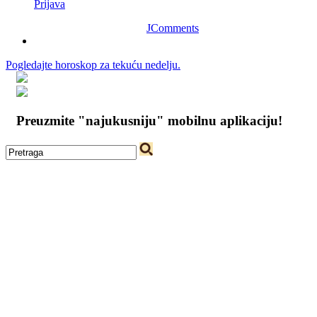
Prijava
JComments
Pogledajte horoskop za tekuću nedelju.
Preuzmite "najukusniju" mobilnu aplikaciju!