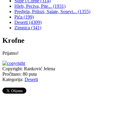
Supe i Čorbe
(314)
Hleb, Peciva, Pite...
(1931)
Predjela, Prilozi, Salate, Sosevi...
(1355)
Pića
(199)
Deserti
(4309)
Zimnica
(341)
Krofne
Prijatno!
Copyright: Ranković Jelena
Pročitano:
80
puta
Kategorija:
Deserti