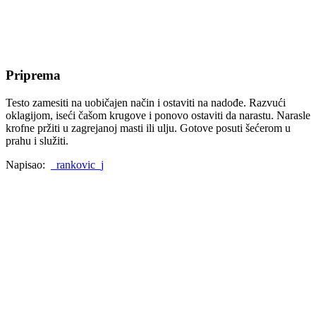
Priprema
Testo zamesiti na uobičajen način i ostaviti na nadođe. Razvući
oklagijom, iseći čašom krugove i ponovo ostaviti da narastu. Narasle
krofne pržiti u zagrejanoj masti ili ulju. Gotove posuti šećerom u
prahu i služiti.
Napisao:
_rankovic_j