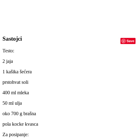
Sastojci
Save
Testo:
2 jaja
1 kašika šećera
prstohvat soli
400 ml mleka
50 ml ulja
oko 700 g brašna
pola kocke kvasca
Za posipanje: