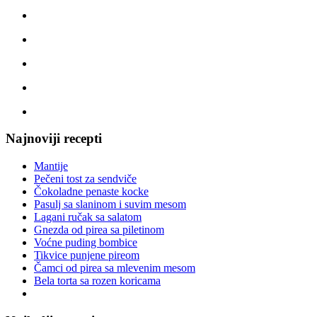
Najnoviji recepti
Mantije
Pečeni tost za sendviče
Čokoladne penaste kocke
Pasulj sa slaninom i suvim mesom
Lagani ručak sa salatom
Gnezda od pirea sa piletinom
Voćne puding bombice
Tikvice punjene pireom
Čamci od pirea sa mlevenim mesom
Bela torta sa rozen koricama