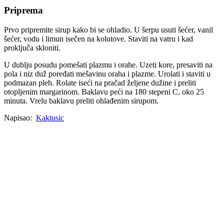
Priprema
Prvo pripremite sirup kako bi se ohladio. U šerpu usuti šećer, vanil
šećer, vodu i limun isečen na kolutove. Staviti na vatru i kad
proključa skloniti.
U dublju posudu pomešati plazmu i orahe. Uzeti kore, presaviti na
pola i niz duž poređati mešavinu oraha i plazme. Urolati i staviti u
podmazan pleh. Rolate iseći na pračad željene dužine i preliti
otopljenim margarinom. Baklavu peći na 180 stepeni C, oko 25
minuta. Vrelu baklavu preliti ohlađenim sirupom.
Napisao:
Kaktusic