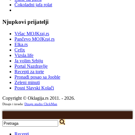
Čokoladni jafa rolat
Njupkovi prijatelji
Vršac MOJKraj.rs
Pančevo MOJKraj.rs
Elka.rs
Cefix
Vizsla.life
Ja volim Srbiju
Portal Nazdravlje
Recepti za torte
Pronađi posao sa Jooble
Zeleni minuti
Posni Slavski Kolači
Copyright © Oklagija.rs 2011. - 2026.
Dizajn i izrada:
Dizajn studio ClickMan
Recepti