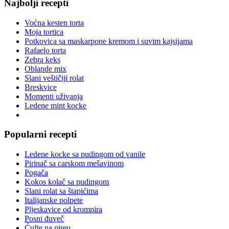
Najbolji recepti
Voćna kesten torta
Moja tortica
Potkovica sa maskarpone kremom i suvim kajsijama
Rafaelo torta
Zebra keks
Oblande mix
Slani veštičiji rolat
Breskvice
Momenti uživanja
Ledene mint kocke
Popularni recepti
Ledene kocke sa pudingom od vanile
Pirinač sa carskom mešavinom
Pogača
Kokos kolač sa pudingom
Slani rolat sa štapićima
Italijanske polpete
Pljeskavice od krompira
Posni đuveč
Ćufte na pireu