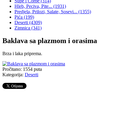
Supe i Čorbe
(314)
Hleb, Peciva, Pite...
(1931)
Predjela, Prilozi, Salate, Sosevi...
(1355)
Pića
(199)
Deserti
(4309)
Zimnica
(341)
Baklava sa plazmom i orasima
Brza i laka priprema.
Pročitano:
1554
puta
Kategorija:
Deserti