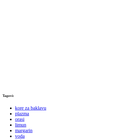
Tagovi:
kore za baklavu
plazma
orasi
limun
margarin
voda