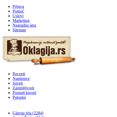
Prijava
Pomoć
Uslovi
Marketing
Nagradna igra
Sitemap
Recepti
Namirnice
Saveti
Zanimljivosti
Poznati kuvari
Putopisi
Glavna jela
(2284)