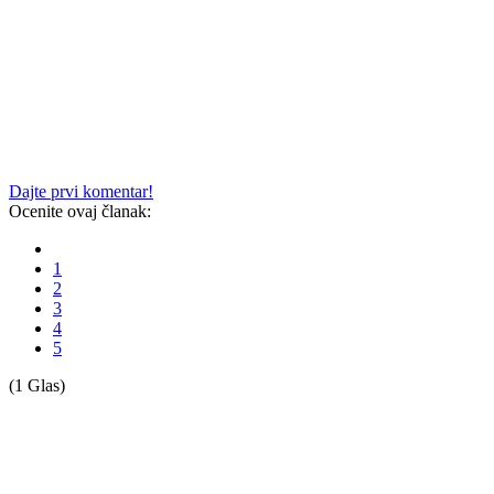
Dajte prvi komentar!
Ocenite ovaj članak:
1
2
3
4
5
(1 Glas)