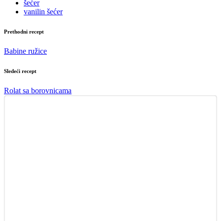
šećer
vanilin šećer
Prethodni recept
Babine ružice
Sledeći recept
Rolat sa borovnicama