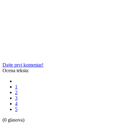
Dajte prvi komentar!
Ocena teksta:
1
2
3
4
5
(0 glasova)