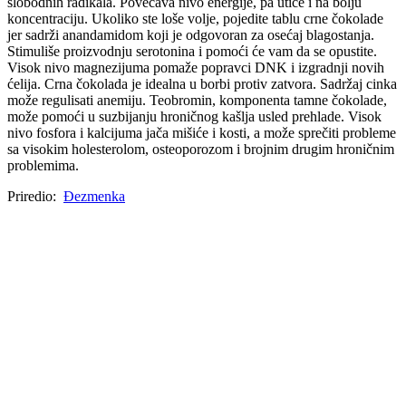
slobodnih radikala. Povećava nivo energije, pa utiče i na bolju
koncentraciju. Ukoliko ste loše volje, pojedite tablu crne čokolade
jer sadrži anandamidom koji je odgovoran za osećaj blagostanja.
Stimuliše proizvodnju serotonina i pomoći će vam da se opustite.
Visok nivo magnezijuma pomaže popravci DNK i izgradnji novih
ćelija. Crna čokolada je idealna u borbi protiv zatvora. Sadržaj cinka
može regulisati anemiju. Teobromin, komponenta tamne čokolade,
može pomoći u suzbijanju hroničnog kašlja usled prehlade. Visok
nivo fosfora i kalcijuma jača mišiće i kosti, a može sprečiti probleme
sa visokim holesterolom, osteoporozom i brojnim drugim hroničnim
problemima.
Priredio:
Đezmenka