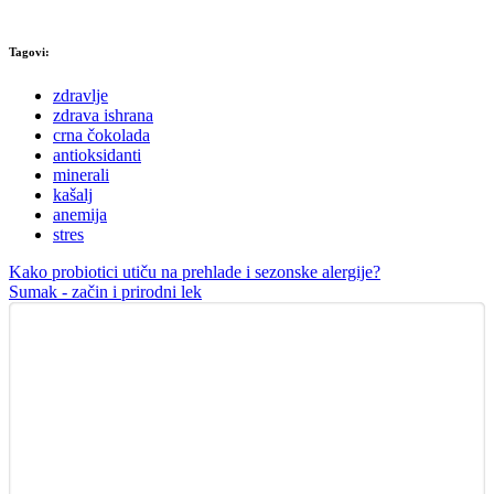
Tagovi:
zdravlje
zdrava ishrana
crna čokolada
antioksidanti
minerali
kašalj
anemija
stres
Kako probiotici utiču na prehlade i sezonske alergije?
Sumak - začin i prirodni lek