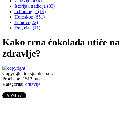
Zdravlje
(456)
Istorija i tradicija
(80)
Tehnologija
(19)
Horoskop
(651)
Filmovi
(22)
Događaji
(11)
Kako crna čokolada utiče na
zdravlje?
Copyright: telegraph.co.uk
Pročitano:
1513
puta
Kategorija:
Zdravlje