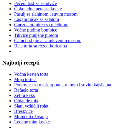
Pečeni tost za sendviče
Čokoladne penaste kocke
Pasulj sa slaninom i suvim mesom
Lagani ručak sa salatom
Gnezda od pirea sa piletinom
Voćne puding bombice
Tikvice punjene pireom
Čamci od pirea sa mlevenim mesom
Bela torta sa rozen koricama
Najbolji recepti
Voćna kesten torta
Moja tortica
Potkovica sa maskarpone kremom i suvim kajsijama
Rafaelo torta
Zebra keks
Oblande mix
Slani veštičiji rolat
Breskvice
Momenti uživanja
Ledene mint kocke