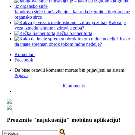
Jabukovo sirće i mršavljenje – kako da izgubite kilograme uz
organsko sirće
Kakva je
veza između ishrane i zdravlja zuba?
Bečka Sacher torta
Kako
da imate spreman obrok tokom radne nedelje?
Komentari
Facebook
Da biste ostavili komentar morate biti prijavljeni na sistem!
Prijava
JComments
Preuzmite "najukusniju" mobilnu aplikaciju!