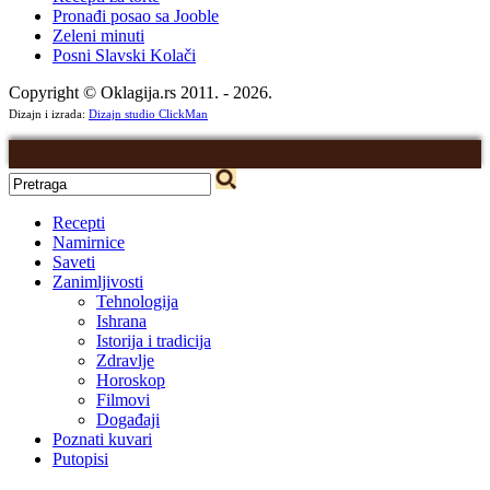
Pronađi posao sa Jooble
Zeleni minuti
Posni Slavski Kolači
Copyright © Oklagija.rs 2011. - 2026.
Dizajn i izrada:
Dizajn studio ClickMan
Recepti
Namirnice
Saveti
Zanimljivosti
Tehnologija
Ishrana
Istorija i tradicija
Zdravlje
Horoskop
Filmovi
Događaji
Poznati kuvari
Putopisi