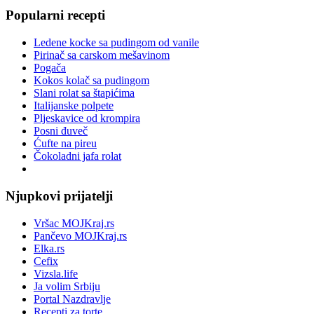
Popularni recepti
Ledene kocke sa pudingom od vanile
Pirinač sa carskom mešavinom
Pogača
Kokos kolač sa pudingom
Slani rolat sa štapićima
Italijanske polpete
Pljeskavice od krompira
Posni đuveč
Ćufte na pireu
Čokoladni jafa rolat
Njupkovi prijatelji
Vršac MOJKraj.rs
Pančevo MOJKraj.rs
Elka.rs
Cefix
Vizsla.life
Ja volim Srbiju
Portal Nazdravlje
Recepti za torte