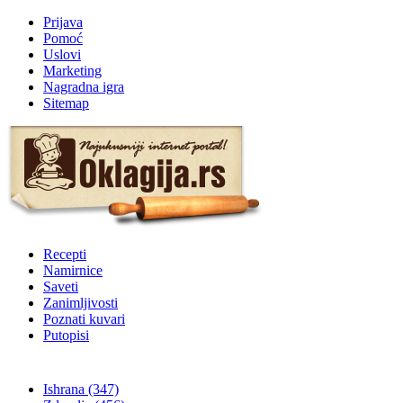
Prijava
Pomoć
Uslovi
Marketing
Nagradna igra
Sitemap
Recepti
Namirnice
Saveti
Zanimljivosti
Poznati kuvari
Putopisi
Ishrana
(347)