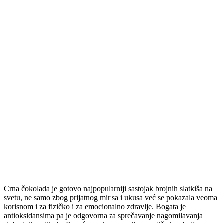
Crna čokolada je gotovo najpopularniji sastojak brojnih slatkiša na
svetu, ne samo zbog prijatnog mirisa i ukusa već se pokazala veoma
korisnom i za fizičko i za emocionalno zdravlje. Bogata je
antioksidansima pa je odgovorna za sprečavanje nagomilavanja