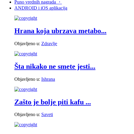
Puno vrednih nagrada
・
ANDROID i
iOS aplikacija
Hrana koja ubrzava metabo...
Objavljeno u:
Zdravlje
Šta nikako ne smete jesti...
Objavljeno u:
Ishrana
Zašto je bolje piti kafu ...
Objavljeno u:
Saveti