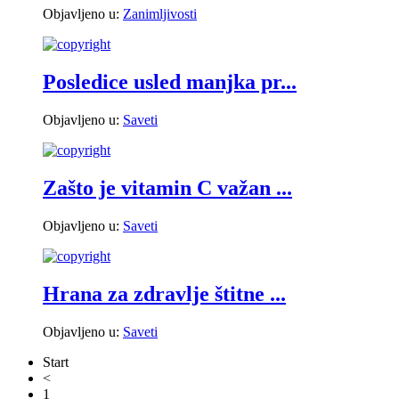
Objavljeno u:
Zanimljivosti
Posledice usled manjka pr...
Objavljeno u:
Saveti
Zašto je vitamin C važan ...
Objavljeno u:
Saveti
Hrana za zdravlje štitne ...
Objavljeno u:
Saveti
Start
<
1