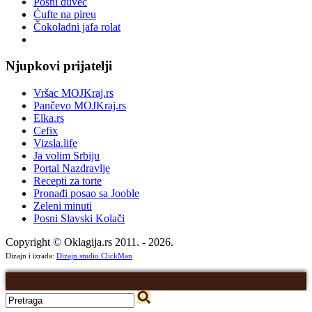
Posni đuveč
Ćufte na pireu
Čokoladni jafa rolat
Njupkovi prijatelji
Vršac MOJKraj.rs
Pančevo MOJKraj.rs
Elka.rs
Cefix
Vizsla.life
Ja volim Srbiju
Portal Nazdravlje
Recepti za torte
Pronađi posao sa Jooble
Zeleni minuti
Posni Slavski Kolači
Copyright © Oklagija.rs 2011. - 2026.
Dizajn i izrada:
Dizajn studio ClickMan