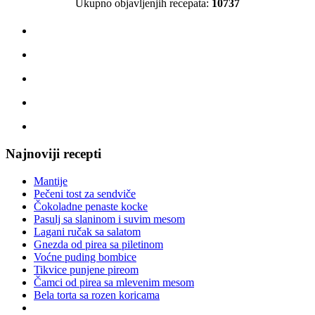
Ukupno objavljenjih recepata:
10737
Najnoviji recepti
Mantije
Pečeni tost za sendviče
Čokoladne penaste kocke
Pasulj sa slaninom i suvim mesom
Lagani ručak sa salatom
Gnezda od pirea sa piletinom
Voćne puding bombice
Tikvice punjene pireom
Čamci od pirea sa mlevenim mesom
Bela torta sa rozen koricama