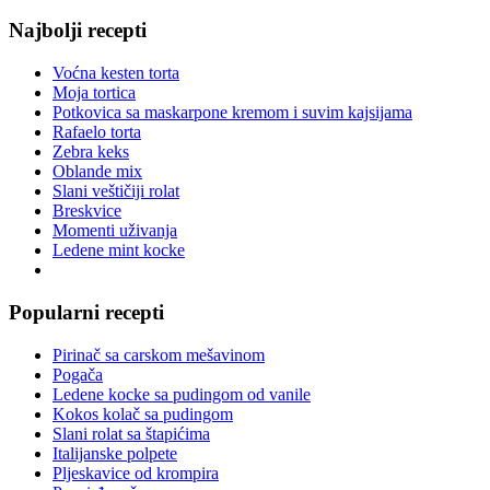
Najbolji recepti
Voćna kesten torta
Moja tortica
Potkovica sa maskarpone kremom i suvim kajsijama
Rafaelo torta
Zebra keks
Oblande mix
Slani veštičiji rolat
Breskvice
Momenti uživanja
Ledene mint kocke
Popularni recepti
Pirinač sa carskom mešavinom
Pogača
Ledene kocke sa pudingom od vanile
Kokos kolač sa pudingom
Slani rolat sa štapićima
Italijanske polpete
Pljeskavice od krompira