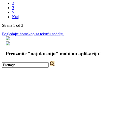
2
3
>
Kraj
Strana 1 od 3
Pogledajte horoskop za tekuću nedelju.
Preuzmite "najukusniju" mobilnu aplikaciju!