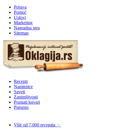
Prijava
Pomoć
Uslovi
Marketing
Nagradna igra
Sitemap
Recepti
Namirnice
Saveti
Zanimljivosti
Poznati kuvari
Putopisi
Više od 7.000 recepata
・