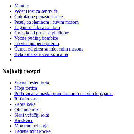
Mantije
Pečeni tost za sendviče
Čokoladne penaste kocke
Pasulj sa slaninom i suvim mesom
Lagani ručak sa salatom
Gnezda od pirea sa piletinom
Voćne puding bombice
Tikvice punjene pireom
Čamci od pirea sa mlevenim mesom
Bela torta sa rozen koricama
Najbolji recepti
Voćna kesten torta
Moja tortica
Potkovica sa maskarpone kremom i suvim kajsijama
Rafaelo torta
Zebra keks
Oblande mix
Slani veštičiji rolat
Breskvice
Momenti uživanja
Ledene mint kocke