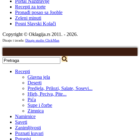
Portal Nazdravlje
Recepti za torte
Pronađi posao sa Jooble
Zeleni minuti
Posni Slavski Kolači
Copyright © Oklagija.rs 2011. - 2026.
Dizajn i izrada:
Dizajn studio ClickMan
Recepti
Glavna jela
Deserti
Predjela, Prilozi, Salate, Sosevi...
Hleb, Peciva, Pite...
Pića
Supe i čorbe
Zimnica
Namirnice
Saveti
Zanimljivosti
Poznati kuvari
Putopisi