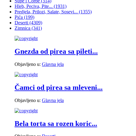
Supe i Čorbe
(314)
Hleb, Peciva, Pite...
(1931)
Predjela, Prilozi, Salate, Sosevi...
(1355)
Pića
(199)
Deserti
(4309)
Zimnica
(341)
Gnezda od pirea sa pileti...
Objavljeno u:
Glavna jela
Čamci od pirea sa mleveni...
Objavljeno u:
Glavna jela
Bela torta sa rozen koric...