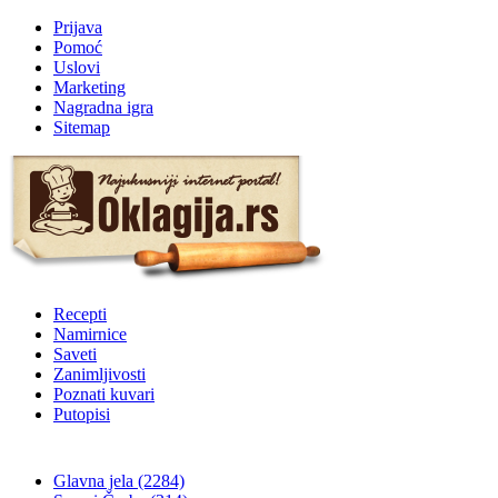
Prijava
Pomoć
Uslovi
Marketing
Nagradna igra
Sitemap
Recepti
Namirnice
Saveti
Zanimljivosti
Poznati kuvari
Putopisi
Glavna jela
(2284)