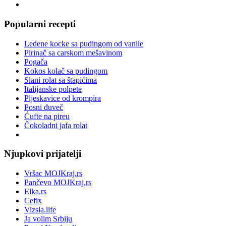
Popularni recepti
Ledene kocke sa pudingom od vanile
Pirinač sa carskom mešavinom
Pogača
Kokos kolač sa pudingom
Slani rolat sa štapićima
Italijanske polpete
Pljeskavice od krompira
Posni đuveč
Ćufte na pireu
Čokoladni jafa rolat
Njupkovi prijatelji
Vršac MOJKraj.rs
Pančevo MOJKraj.rs
Elka.rs
Cefix
Vizsla.life
Ja volim Srbiju