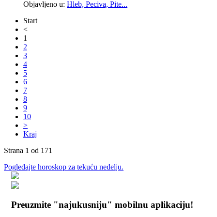
Objavljeno u:
Hleb, Peciva, Pite...
Start
<
1
2
3
4
5
6
7
8
9
10
>
Kraj
Strana 1 od 171
Pogledajte horoskop za tekuću nedelju.
Preuzmite "najukusniju" mobilnu aplikaciju!