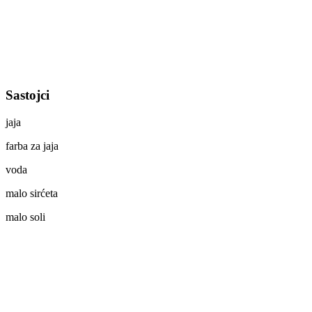
Sastojci
jaja
farba za jaja
voda
malo sirćeta
malo soli