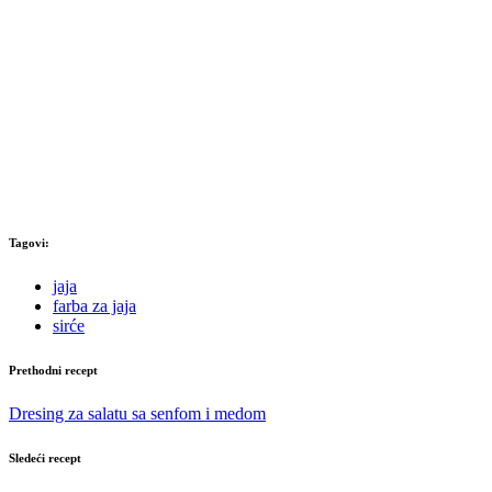
Tagovi:
jaja
farba za jaja
sirće
Prethodni recept
Dresing za salatu sa senfom i medom
Sledeći recept