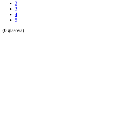
2
3
4
5
(0 glasova)