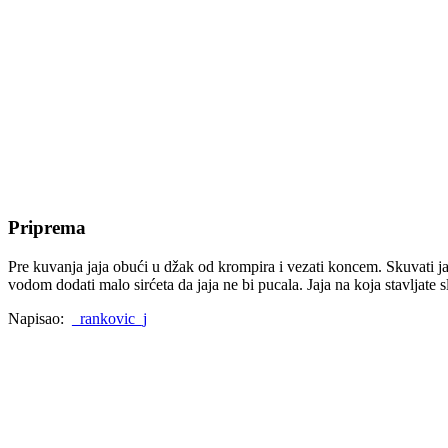
Priprema
Pre kuvanja jaja obući u džak od krompira i vezati koncem. Skuvati jaj
vodom dodati malo sirćeta da jaja ne bi pucala. Jaja na koja stavljate sl
Napisao:
_rankovic_j