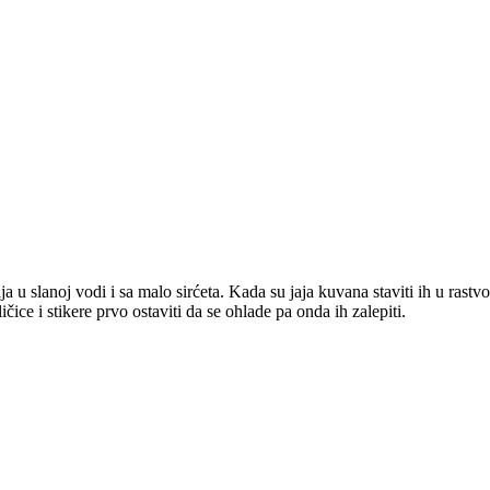
a u slanoj vodi i sa malo sirćeta. Kada su jaja kuvana staviti ih u rastv
ičice i stikere prvo ostaviti da se ohlade pa onda ih zalepiti.