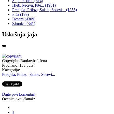
Supe i Čorbe
(314)
Hleb, Peciva, Pite...
(1931)
Predjela, Prilozi, Salate, Sosevi...
(1355)
Pića
(199)
Deserti
(4309)
Zimnica
(341)
Uskršnja jaja
❤️
Copyright: Ranković Jelena
Pročitano:
135
puta
Kategorija:
Predjela, Prilozi, Salate, Sosevi...
Dajte prvi komentar!
Ocenite ovaj članak:
1