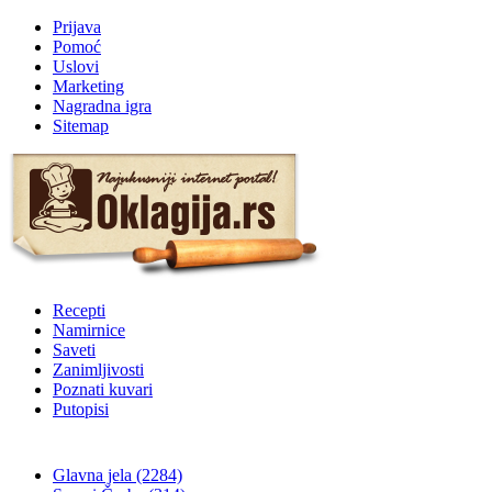
Prijava
Pomoć
Uslovi
Marketing
Nagradna igra
Sitemap
Recepti
Namirnice
Saveti
Zanimljivosti
Poznati kuvari
Putopisi
Glavna jela
(2284)