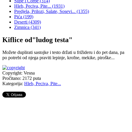
Supe i Čorbe
(314)
Hleb, Peciva, Pite...
(1931)
Predjela, Prilozi, Salate, Sosevi...
(1355)
Pića
(199)
Deserti
(4309)
Zimnica
(341)
Kiflice od"ludog testa"
Možete duplirati sastojke i testo držati u frižideru i do pet dana, pa
po potrebi od njega praviti lepinje, krofne, mekike, piroške...
Copyright: Vesna
Pročitano:
2172
puta
Kategorija:
Hleb, Peciva, Pite...