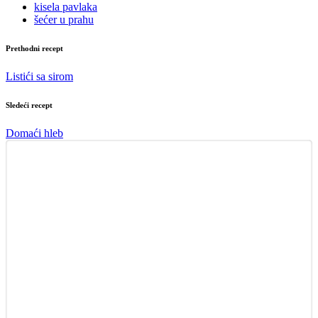
kisela pavlaka
šećer u prahu
Prethodni recept
Listići sa sirom
Sledeći recept
Domaći hleb