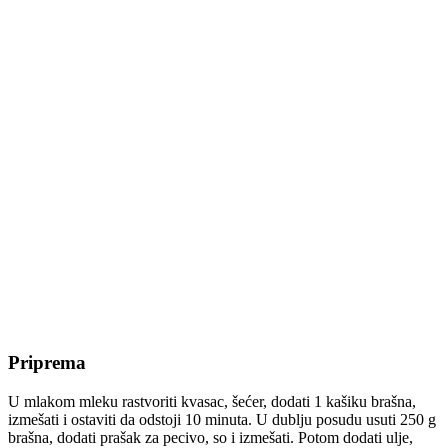
Priprema
U mlakom mleku rastvoriti kvasac, šećer, dodati 1 kašiku brašna,
izmešati i ostaviti da odstoji 10 minuta. U dublju posudu usuti 250 g
brašna, dodati prašak za pecivo, so i izmešati. Potom dodati ulje,