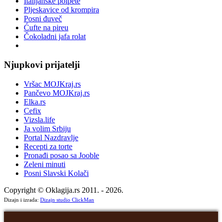
Italijanske polpete
Pljeskavice od krompira
Posni đuveč
Ćufte na pireu
Čokoladni jafa rolat
Njupkovi prijatelji
Vršac MOJKraj.rs
Pančevo MOJKraj.rs
Elka.rs
Cefix
Vizsla.life
Ja volim Srbiju
Portal Nazdravlje
Recepti za torte
Pronađi posao sa Jooble
Zeleni minuti
Posni Slavski Kolači
Copyright © Oklagija.rs 2011. - 2026.
Dizajn i izrada:
Dizajn studio ClickMan