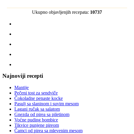
Ukupno objavljenjih recepata:
10737
Najnoviji recepti
Mantije
Pečeni tost za sendviče
Čokoladne penaste kocke
Pasulj sa slaninom i suvim mesom
Lagani ručak sa salatom
Gnezda od pirea sa piletinom
Voćne puding bombice
Tikvice punjene pireom
Čamci od pirea sa mlevenim mesom