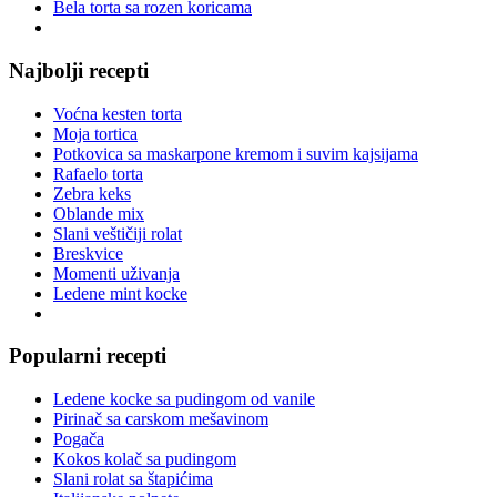
Bela torta sa rozen koricama
Najbolji recepti
Voćna kesten torta
Moja tortica
Potkovica sa maskarpone kremom i suvim kajsijama
Rafaelo torta
Zebra keks
Oblande mix
Slani veštičiji rolat
Breskvice
Momenti uživanja
Ledene mint kocke
Popularni recepti
Ledene kocke sa pudingom od vanile
Pirinač sa carskom mešavinom
Pogača
Kokos kolač sa pudingom
Slani rolat sa štapićima