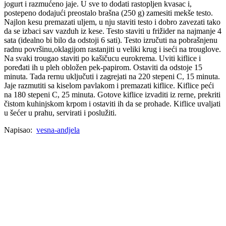
jogurt i razmućeno jaje. U sve to dodati rastopljen kvasac i,
postepeno dodajući preostalo brašna (250 g) zamesiti mekše testo.
Najlon kesu premazati uljem, u nju staviti testo i dobro zavezati tako
da se izbaci sav vazduh iz kese. Testo staviti u frižider na najmanje 4
sata (idealno bi bilo da odstoji 6 sati). Testo izručuti na pobrašnjenu
radnu površinu,oklagijom rastanjiti u veliki krug i iseći na trouglove.
Na svaki trougao staviti po kašičucu eurokrema. Uviti kiflice i
poređati ih u pleh obložen pek-papirom. Ostaviti da odstoje 15
minuta. Tada rernu uključuti i zagrejati na 220 stepeni C, 15 minuta.
Jaje razmutiti sa kiselom pavlakom i premazati kiflice. Kiflice peći
na 180 stepeni C, 25 minuta. Gotove kiflice izvaditi iz rerne, prekriti
čistom kuhinjskom krpom i ostaviti ih da se prohade. Kiflice uvaljati
u šećer u prahu, servirati i poslužiti.
Napisao:
vesna-andjela