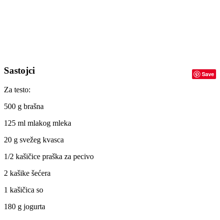
Sastojci
Save
Za testo:
500 g brašna
125 ml mlakog mleka
20 g svežeg kvasca
1/2 kašičice praška za pecivo
2 kašike šećera
1 kašičica so
180 g jogurta