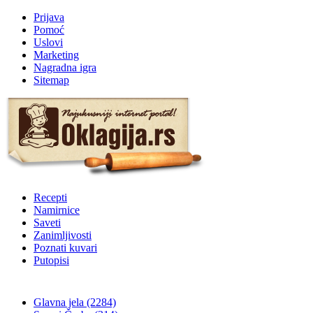
Prijava
Pomoć
Uslovi
Marketing
Nagradna igra
Sitemap
Recepti
Namirnice
Saveti
Zanimljivosti
Poznati kuvari
Putopisi
Glavna jela
(2284)