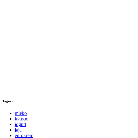
Tagovi:
mleko
kvasac
jogurt
jaja
eurokrem