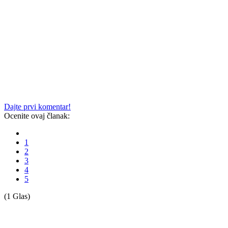
Dajte prvi komentar!
Ocenite ovaj članak:
1
2
3
4
5
(1 Glas)