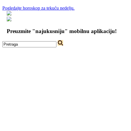
Pogledajte horoskop za tekuću nedelju.
Preuzmite "najukusniju" mobilnu aplikaciju!