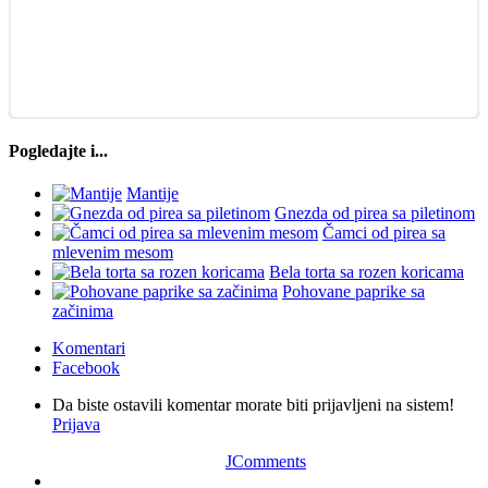
Pogledajte i...
Mantije
Gnezda od pirea sa piletinom
Čamci od pirea sa
mlevenim mesom
Bela torta sa rozen koricama
Pohovane paprike sa
začinima
Komentari
Facebook
Da biste ostavili komentar morate biti prijavljeni na sistem!
Prijava
JComments