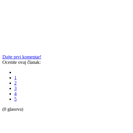
Dajte prvi komentar!
Ocenite ovaj članak:
1
2
3
4
5
(0 glasova)