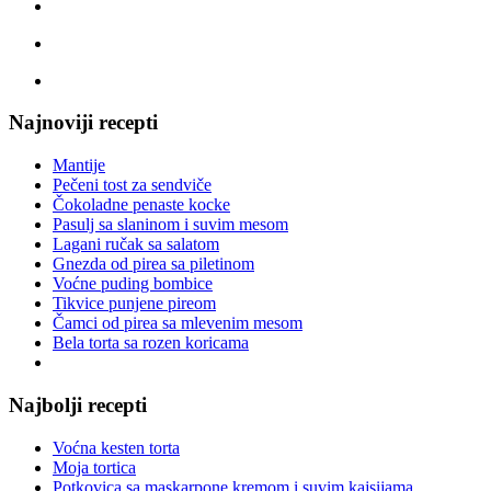
Najnoviji recepti
Mantije
Pečeni tost za sendviče
Čokoladne penaste kocke
Pasulj sa slaninom i suvim mesom
Lagani ručak sa salatom
Gnezda od pirea sa piletinom
Voćne puding bombice
Tikvice punjene pireom
Čamci od pirea sa mlevenim mesom
Bela torta sa rozen koricama
Najbolji recepti
Voćna kesten torta
Moja tortica
Potkovica sa maskarpone kremom i suvim kajsijama