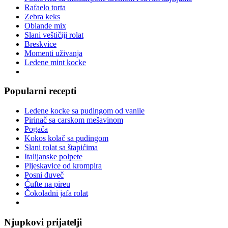
Rafaelo torta
Zebra keks
Oblande mix
Slani veštičiji rolat
Breskvice
Momenti uživanja
Ledene mint kocke
Popularni recepti
Ledene kocke sa pudingom od vanile
Pirinač sa carskom mešavinom
Pogača
Kokos kolač sa pudingom
Slani rolat sa štapićima
Italijanske polpete
Pljeskavice od krompira
Posni đuveč
Ćufte na pireu
Čokoladni jafa rolat
Njupkovi prijatelji