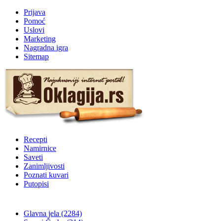
Prijava
Pomoć
Uslovi
Marketing
Nagradna igra
Sitemap
Recepti
Namirnice
Saveti
Zanimljivosti
Poznati kuvari
Putopisi
Glavna jela
(2284)