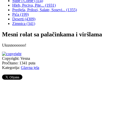
Supe i Čorbe
(314)
Hleb, Peciva, Pite...
(1931)
Predjela, Prilozi, Salate, Sosevi...
(1355)
Pića
(199)
Deserti
(4309)
Zimnica
(341)
Mesni rolat sa palačinkama i viršlama
Ukusnoooooo!
Copyright: Vesna
Pročitano:
1341
puta
Kategorija:
Glavna jela