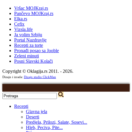
Vršac MOJKraj.rs
Pančevo MOJKraj.rs
Elka.rs
Cefix
Vizsla.life
Ja volim Srbiju
Portal Nazdravlje
Recepti za torte
Pronađi posao sa Jooble
Zeleni minuti
Posni Slavski Kolači
Copyright © Oklagija.rs 2011. - 2026.
Dizajn i izrada:
Dizajn studio ClickMan
Recepti
Glavna jela
Deserti
Predjela, Prilozi, Salate, Sosevi...
Hleb, Peciva, Pite...