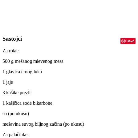
Sastojci
Save
Za rolat:
500 g mešanog mlevenog mesa
1 glavica crnog luka
1 jaje
3 kašike prezli
1 kašičica sode bikarbone
so (po ukusu)
mešavina suvog biljnog začina (po ukusu)
Za palačinke: