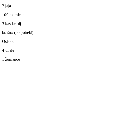
2 jaja
100 ml mleka
3 kašike ulja
brašno (po potrebi)
Ostslo:
4 viršle
1 žumance