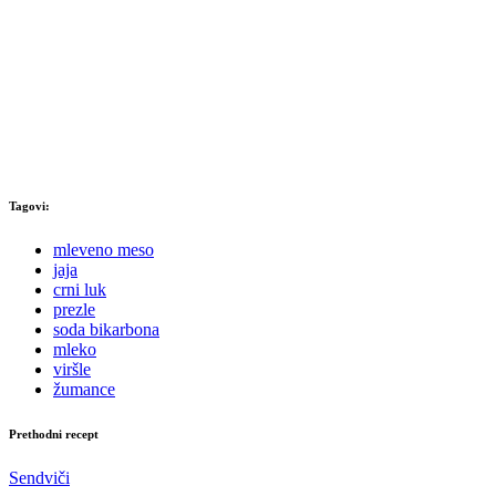
Tagovi:
mleveno meso
jaja
crni luk
prezle
soda bikarbona
mleko
viršle
žumance
Prethodni recept
Sendviči