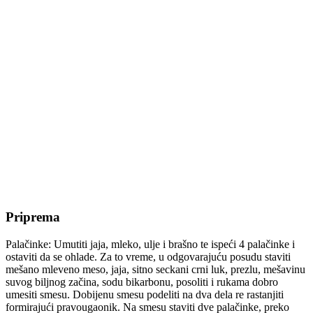
Priprema
Palačinke: Umutiti jaja, mleko, ulje i brašno te ispeći 4 palačinke i
ostaviti da se ohlade. Za to vreme, u odgovarajuću posudu staviti
mešano mleveno meso, jaja, sitno seckani crni luk, prezlu, mešavinu
suvog biljnog začina, sodu bikarbonu, posoliti i rukama dobro
umesiti smesu. Dobijenu smesu podeliti na dva dela re rastanjiti
formirajući pravougaonik. Na smesu staviti dve palačinke, preko