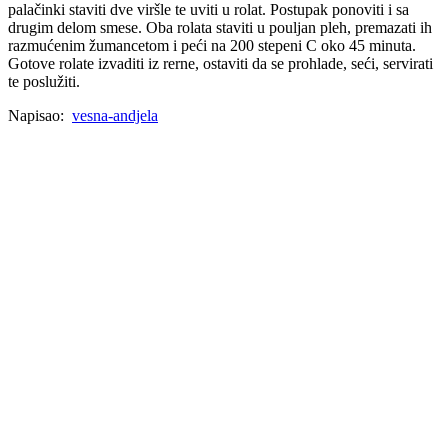
palačinki staviti dve viršle te uviti u rolat. Postupak ponoviti i sa
drugim delom smese. Oba rolata staviti u pouljan pleh, premazati ih
razmućenim žumancetom i peći na 200 stepeni C oko 45 minuta.
Gotove rolate izvaditi iz rerne, ostaviti da se prohlade, seći, servirati
te poslužiti.
Napisao:
vesna-andjela