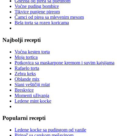
Gnezda od pirea sa piletinom
Voćne puding bombice
Tikvice punjene pireom
Čamci od pirea sa mlevenim mesom
Bela torta sa rozen koricama
Najbolji recepti
Voćna kesten torta
Moja tortica
Potkovica sa maskarpone kremom i suvim kajsijama
Rafaelo torta
Zebra keks
Oblande mix
Slani veštičiji rolat
Breskvice
Momenti uživanja
Ledene mint kocke
Popularni recepti
Ledene kocke sa pudingom od vanile
Pirinač sa carskom mešavinom