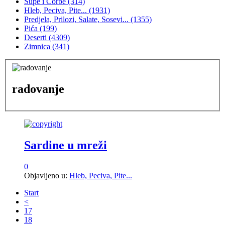
Supe i Čorbe
(314)
Hleb, Peciva, Pite...
(1931)
Predjela, Prilozi, Salate, Sosevi...
(1355)
Pića
(199)
Deserti
(4309)
Zimnica
(341)
radovanje
Sardine u mreži
0
Objavljeno u:
Hleb, Peciva, Pite...
Start
<
17
18