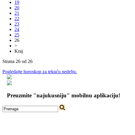
19
20
21
22
23
24
25
26
>
Kraj
Strana 26 od 26
Pogledajte horoskop za tekuću nedelju.
Preuzmite "najukusniju" mobilnu aplikaciju!