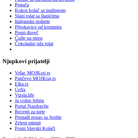
Pogača
Kokos kolač sa pudingom
Slani rolat sa štapićima
Italijanske polpete
Pljeskavice od krompira
Posni đuveč
Ćufte na pireu
Čokoladni jafa rolat
Njupkovi prijatelji
Vršac MOJKraj.rs
Pančevo MOJKraj.rs
Elka.rs
Cefix
Vizsla.life
Ja volim Srbiju
Portal Nazdravlje
Recepti za torte
Pronađi posao sa Jooble
Zeleni minuti
Posni Slavski Kolači