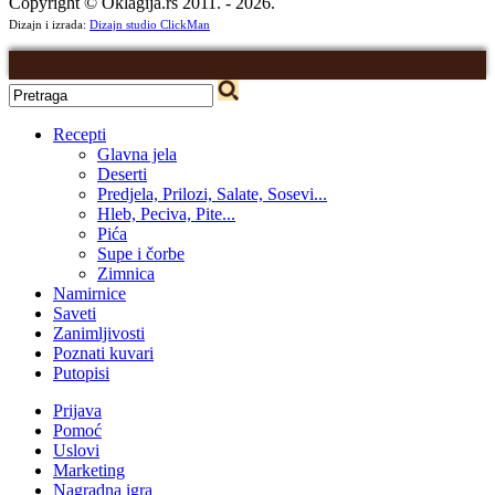
Copyright © Oklagija.rs 2011. - 2026.
Dizajn i izrada:
Dizajn studio ClickMan
Recepti
Glavna jela
Deserti
Predjela, Prilozi, Salate, Sosevi...
Hleb, Peciva, Pite...
Pića
Supe i čorbe
Zimnica
Namirnice
Saveti
Zanimljivosti
Poznati kuvari
Putopisi
Prijava
Pomoć
Uslovi
Marketing
Nagradna igra