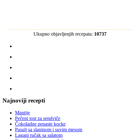
Ukupno objavljenjih recepata:
10737
Najnoviji recepti
Mantije
Pečeni tost za sendviče
Čokoladne penaste kocke
Pasulj sa slaninom i suvim mesom
Lagani ručak sa salatom