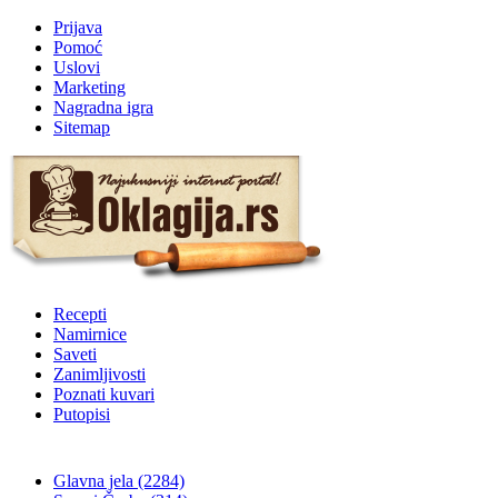
Prijava
Pomoć
Uslovi
Marketing
Nagradna igra
Sitemap
Recepti
Namirnice
Saveti
Zanimljivosti
Poznati kuvari
Putopisi
Glavna jela
(2284)