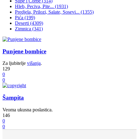
Supe i Čorbe
(314)
Hleb, Peciva, Pite...
(1931)
Predjela, Prilozi, Salate, Sosevi...
(1355)
Pića
(199)
Deserti
(4309)
Zimnica
(341)
Punjene bombice
Za ljubitelje
višanja
.
129
0
0
Šampita
Veoma ukusna poslastica.
146
0
0