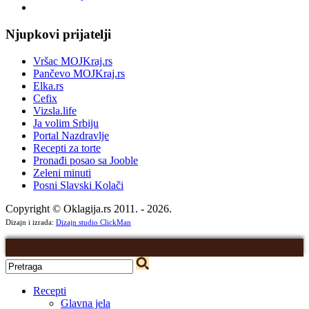
Njupkovi prijatelji
Vršac MOJKraj.rs
Pančevo MOJKraj.rs
Elka.rs
Cefix
Vizsla.life
Ja volim Srbiju
Portal Nazdravlje
Recepti za torte
Pronađi posao sa Jooble
Zeleni minuti
Posni Slavski Kolači
Copyright © Oklagija.rs 2011. - 2026.
Dizajn i izrada:
Dizajn studio ClickMan
Recepti
Glavna jela