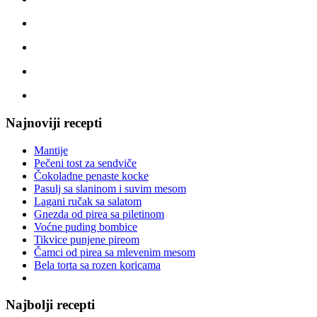
Najnoviji recepti
Mantije
Pečeni tost za sendviče
Čokoladne penaste kocke
Pasulj sa slaninom i suvim mesom
Lagani ručak sa salatom
Gnezda od pirea sa piletinom
Voćne puding bombice
Tikvice punjene pireom
Čamci od pirea sa mlevenim mesom
Bela torta sa rozen koricama
Najbolji recepti