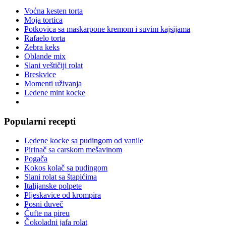
Voćna kesten torta
Moja tortica
Potkovica sa maskarpone kremom i suvim kajsijama
Rafaelo torta
Zebra keks
Oblande mix
Slani veštičiji rolat
Breskvice
Momenti uživanja
Ledene mint kocke
Popularni recepti
Ledene kocke sa pudingom od vanile
Pirinač sa carskom mešavinom
Pogača
Kokos kolač sa pudingom
Slani rolat sa štapićima
Italijanske polpete
Pljeskavice od krompira
Posni đuveč
Ćufte na pireu
Čokoladni jafa rolat