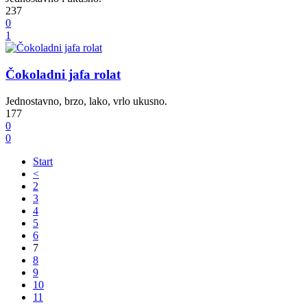
237
0
1
Čokoladni jafa rolat
Jednostavno, brzo, lako, vrlo ukusno.
177
0
0
Start
<
2
3
4
5
6
7
8
9
10
11