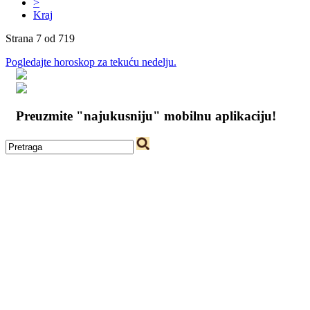
>
Kraj
Strana 7 od 719
Pogledajte horoskop za tekuću nedelju.
Preuzmite "najukusniju" mobilnu aplikaciju!