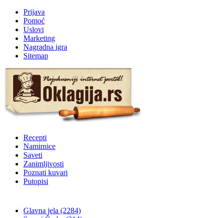
Prijava
Pomoć
Uslovi
Marketing
Nagradna igra
Sitemap
Recepti
Namirnice
Saveti
Zanimljivosti
Poznati kuvari
Putopisi
Glavna jela
(2284)