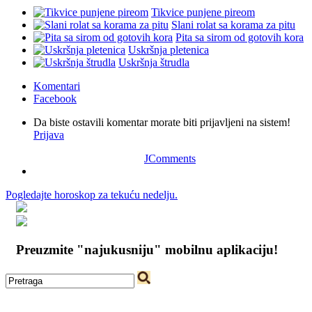
Tikvice punjene pireom
Slani rolat sa korama za pitu
Pita sa sirom od gotovih kora
Uskršnja pletenica
Uskršnja štrudla
Komentari
Facebook
Da biste ostavili komentar morate biti prijavljeni na sistem!
Prijava
JComments
Pogledajte horoskop za tekuću nedelju.
Preuzmite "najukusniju" mobilnu aplikaciju!