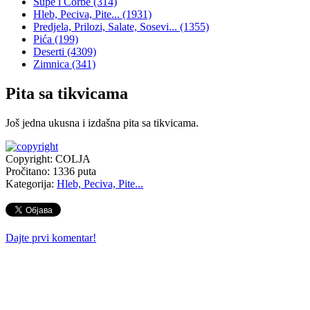
Supe i Čorbe
(314)
Hleb, Peciva, Pite...
(1931)
Predjela, Prilozi, Salate, Sosevi...
(1355)
Pića
(199)
Deserti
(4309)
Zimnica
(341)
Pita sa tikvicama
Još jedna ukusna i izdašna pita sa tikvicama.
Copyright: COLJA
Pročitano:
1336
puta
Kategorija:
Hleb, Peciva, Pite...
Dajte prvi komentar!