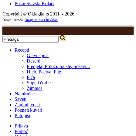
Posni Slavski Kolači
Copyright © Oklagija.rs 2011. - 2026.
Dizajn i izrada:
Dizajn studio ClickMan
Recepti
Glavna jela
Deserti
Predjela, Prilozi, Salate, Sosevi...
Hleb, Peciva, Pite...
Pića
Supe i čorbe
Zimnica
Namirnice
Saveti
Zanimljivosti
Poznati kuvari
Putopisi
Prijava
Pomoć