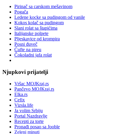
Pirinač sa carskom mešavinom
Pogača
Ledene kocke sa pudingom od vanile
Kokos kolač sa pudingom
Slani rolat sa štapićima
Italijanske polpete
Pljeskavice od krompira
Posni đuveč
Ćufte na pireu
Čokoladni jafa rolat
Njupkovi prijatelji
Vršac MOJKraj.rs
Pančevo MOJKraj.rs
Elka.rs
Cefix
Vizsla.life
Ja volim Srbiju
Portal Nazdravlje
Recepti za torte
Pronađi posao sa Jooble
Zeleni minuti