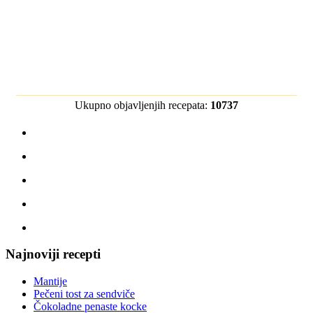
Ukupno objavljenjih recepata:
10737
Najnoviji recepti
Mantije
Pečeni tost za sendviče
Čokoladne penaste kocke