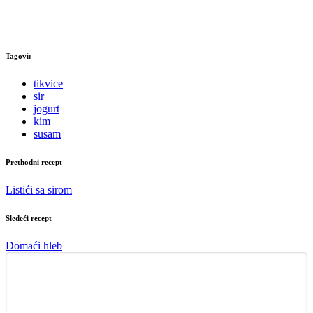
Tagovi:
tikvice
sir
jogurt
kim
susam
Prethodni recept
Listići sa sirom
Sledeći recept
Domaći hleb