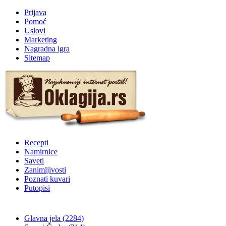
Prijava
Pomoć
Uslovi
Marketing
Nagradna igra
Sitemap
Recepti
Namirnice
Saveti
Zanimljivosti
Poznati kuvari
Putopisi
Glavna jela
(2284)