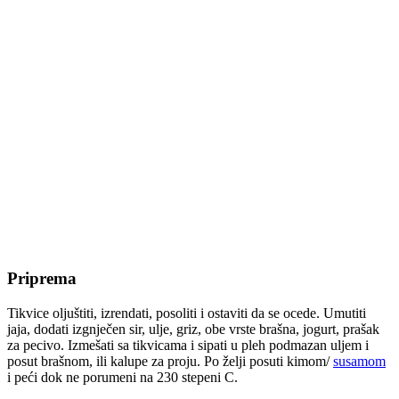
Priprema
Tikvice oljuštiti, izrendati, posoliti i ostaviti da se ocede. Umutiti
jaja, dodati izgnječen sir, ulje, griz, obe vrste brašna, jogurt, prašak
za pecivo. Izmešati sa tikvicama i sipati u pleh podmazan uljem i
posut brašnom, ili kalupe za proju. Po želji posuti kimom/
susamom
i peći dok ne porumeni na 230 stepeni C.