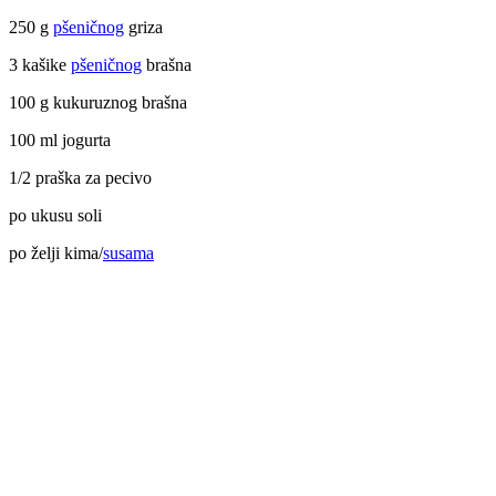
250 g
pšeničnog
griza
3 kašike
pšeničnog
brašna
100 g kukuruznog brašna
100 ml jogurta
1/2 praška za pecivo
po ukusu soli
po želji kima/
susama