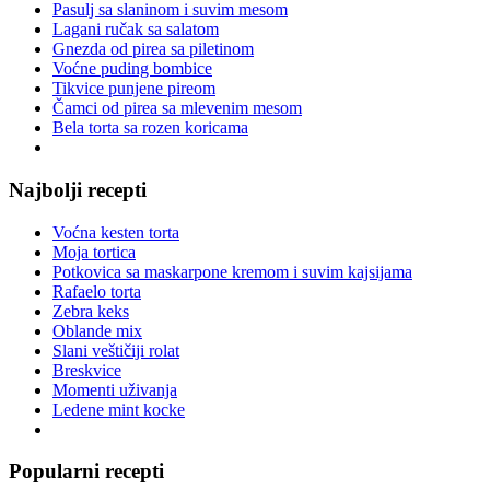
Pasulj sa slaninom i suvim mesom
Lagani ručak sa salatom
Gnezda od pirea sa piletinom
Voćne puding bombice
Tikvice punjene pireom
Čamci od pirea sa mlevenim mesom
Bela torta sa rozen koricama
Najbolji recepti
Voćna kesten torta
Moja tortica
Potkovica sa maskarpone kremom i suvim kajsijama
Rafaelo torta
Zebra keks
Oblande mix
Slani veštičiji rolat
Breskvice
Momenti uživanja
Ledene mint kocke
Popularni recepti