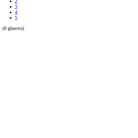
2
3
4
5
(0 glasova)