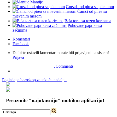
Mantije
Gnezda od pirea sa piletinom
Čamci od pirea sa
mlevenim mesom
Bela torta sa rozen koricama
Pohovane paprike sa
začinima
Komentari
Facebook
Da biste ostavili komentar morate biti prijavljeni na sistem!
Prijava
JComments
Pogledajte horoskop za tekuću nedelju.
Preuzmite "najukusniju" mobilnu aplikaciju!