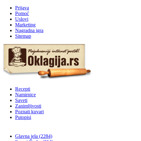
Prijava
Pomoć
Uslovi
Marketing
Nagradna igra
Sitemap
Recepti
Namirnice
Saveti
Zanimljivosti
Poznati kuvari
Putopisi
Glavna jela
(2284)