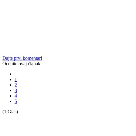
Dajte prvi komentar!
Ocenite ovaj članak:
1
2
3
4
5
(1 Glas)