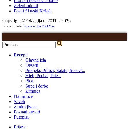
Pronađi posao sa Jooble
Zeleni minuti
Posni Slavski Kolači
Copyright © Oklagija.rs 2011. - 2026.
Dizajn i izrada:
Dizajn studio ClickMan
Recepti
Glavna jela
Deserti
Predjela, Prilozi, Salate, Sosevi...
Hleb, Peciva, Pite...
Pića
Supe i čorbe
Zimnica
Namirnice
Saveti
Zanimljivosti
Poznati kuvari
Putopisi
Prijava