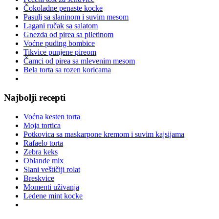
Čokoladne penaste kocke
Pasulj sa slaninom i suvim mesom
Lagani ručak sa salatom
Gnezda od pirea sa piletinom
Voćne puding bombice
Tikvice punjene pireom
Čamci od pirea sa mlevenim mesom
Bela torta sa rozen koricama
Najbolji recepti
Voćna kesten torta
Moja tortica
Potkovica sa maskarpone kremom i suvim kajsijama
Rafaelo torta
Zebra keks
Oblande mix
Slani veštičiji rolat
Breskvice
Momenti uživanja
Ledene mint kocke