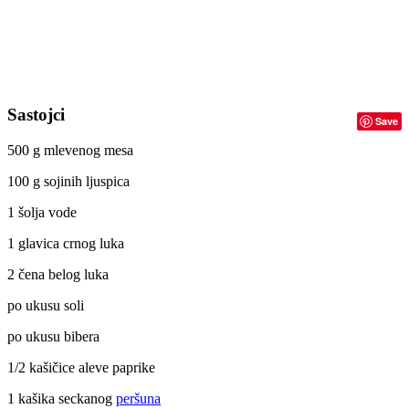
Sastojci
Save
500 g mlevenog mesa
100 g sojinih ljuspica
1 šolja vode
1 glavica crnog luka
2 čena belog luka
po ukusu soli
po ukusu bibera
1/2 kašičice aleve paprike
1 kašika seckanog
peršuna