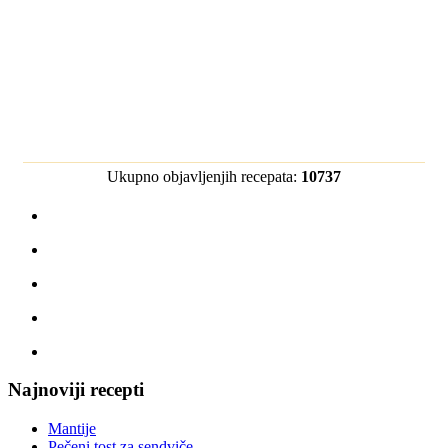
Ukupno objavljenjih recepata:
10737
Najnoviji recepti
Mantije
Pečeni tost za sendviče