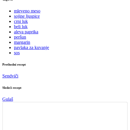
mleveno meso
sojine ljuspice
crni luk
beli luk
aleva paprika
peršun
margarin
pavlaka za kuvanje
sos
Prethodni recept
Sendviči
Sledeći recept
Gulaš