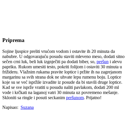
Priprema
Sojine ljuspice preliti vrućom vodom i ostavite ih 20 minuta da
nabubre. U odgovarajuću posudu staviti mleveno meso, dodati sitno
sečen crni luk, beli luk izgnječiti pa dodati biber, so,
peršun
i alevu
papriku. Rukom umesiti testo, pokriti folijom i ostaviti 30 minuta u
frižideru. Vlažnim rukama pravite loptice i pržite ih na zagrejanom
margarinu sa svih strana dok ne uhvate lepu rumenu boju. Loptice
koje su se već ispržile izvadite iz posude da bi stavili druge loptice.
Kad se sve isprže vratiti u posudu naliti pavlakom, dodati 200 ml
vode i krčkati na laganoj vatri 30 minuta uz povremeno mešanje.
Skloniti sa ringle i posuti seckanim
peršunom
. Prijatno!
Napisao:
Suzana