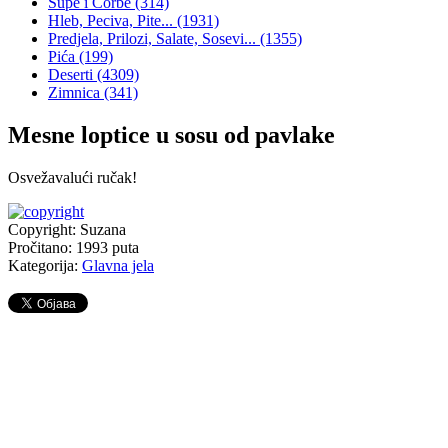
Supe i Čorbe
(314)
Hleb, Peciva, Pite...
(1931)
Predjela, Prilozi, Salate, Sosevi...
(1355)
Pića
(199)
Deserti
(4309)
Zimnica
(341)
Mesne loptice u sosu od pavlake
Osvežavalući ručak!
Copyright: Suzana
Pročitano:
1993
puta
Kategorija:
Glavna jela