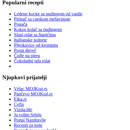
Popularni recepti
Ledene kocke sa pudingom od vanile
Pirinač sa carskom mešavinom
Pogača
Kokos kolač sa pudingom
Slani rolat sa štapićima
Italijanske polpete
Pljeskavice od krompira
Posni đuveč
Ćufte na pireu
Čokoladni jafa rolat
Njupkovi prijatelji
Vršac MOJKraj.rs
Pančevo MOJKraj.rs
Elka.rs
Cefix
Vizsla.life
Ja volim Srbiju
Portal Nazdravlje
Recepti za torte