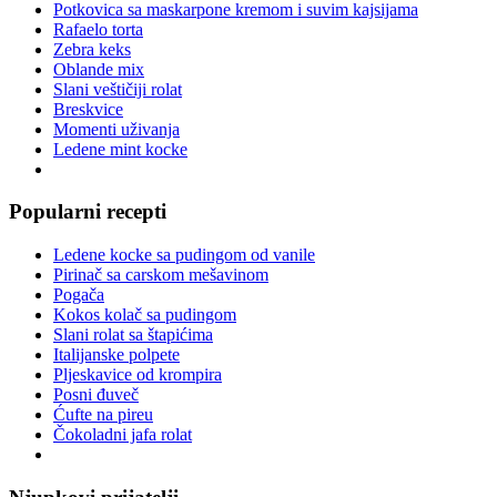
Potkovica sa maskarpone kremom i suvim kajsijama
Rafaelo torta
Zebra keks
Oblande mix
Slani veštičiji rolat
Breskvice
Momenti uživanja
Ledene mint kocke
Popularni recepti
Ledene kocke sa pudingom od vanile
Pirinač sa carskom mešavinom
Pogača
Kokos kolač sa pudingom
Slani rolat sa štapićima
Italijanske polpete
Pljeskavice od krompira
Posni đuveč
Ćufte na pireu
Čokoladni jafa rolat