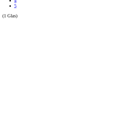
4
5
(1 Glas)