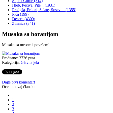
Supe i Čorbe
(314)
Hleb, Peciva, Pite...
(1931)
Predjela, Prilozi, Salate, Sosevi...
(1355)
Pića
(199)
Deserti
(4309)
Zimnica
(341)
Musaka sa boranijom
Musaka sa mesom i povrćem!
Pročitano:
3726
puta
Kategorija:
Glavna jela
Dajte prvi komentar!
Ocenite ovaj članak:
1
2
3