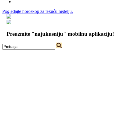
Pogledajte horoskop za tekuću nedelju.
Preuzmite "najukusniju" mobilnu aplikaciju!