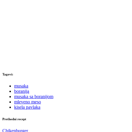
Tagovi:
musaka
boranija
musaka sa boranijom
mleveno meso
kisela pavlaka
Prethodni recept
Chikenburger