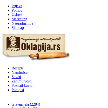
Prijava
Pomoć
Uslovi
Marketing
Nagradna igra
Sitemap
Recepti
Namirnice
Saveti
Zanimljivosti
Poznati kuvari
Putopisi
Glavna jela
(2284)