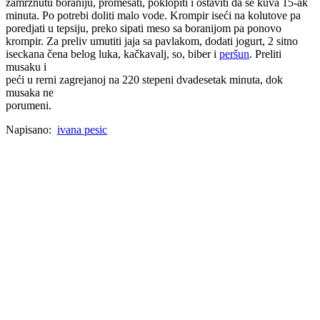
zamrznutu boraniju, promešati, poklopiti i ostaviti da se kuva 15-ak
minuta. Po potrebi doliti malo vode. Krompir iseći na kolutove pa
poredjati u tepsiju, preko sipati meso sa boranijom pa ponovo
krompir. Za preliv umutiti jaja sa pavlakom, dodati jogurt, 2 sitno
iseckana čena belog luka, kačkavalj, so, biber i
peršun
. Preliti
musaku i
peći u rerni zagrejanoj na 220 stepeni dvadesetak minuta, dok
musaka ne
porumeni.
Napisano:
ivana pesic