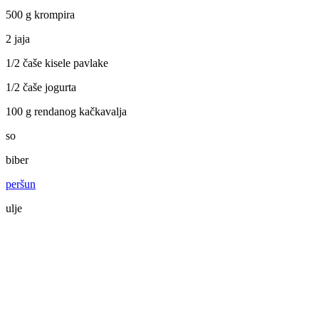
500 g krompira
2 jaja
1/2 čaše kisele pavlake
1/2 čaše jogurta
100 g rendanog kačkavalja
so
biber
peršun
ulje