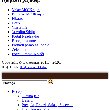
Njupkovi prijatelji
Vršac MOJKraj.rs
Pančevo MOJKraj.rs
Elka.rs
Cefix
Vizsla.life
Ja volim Srbiju
Portal Nazdravlje
Recepti za torte
Pronađi posao sa Jooble
Zeleni minuti
Posni Slavski Kolači
Copyright © Oklagija.rs 2011. - 2026.
Dizajn i izrada:
Dizajn studio ClickMan
Recepti
Glavna jela
Deserti
Predjela, Prilozi, Salate, Sosevi...
Hleb, Peciva, Pite...