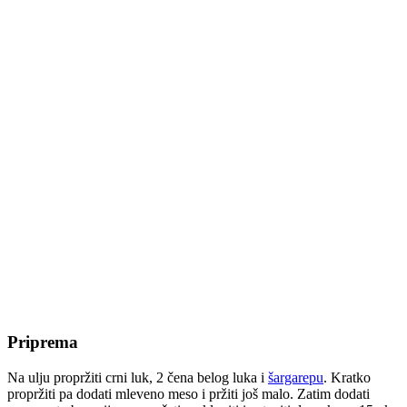
Priprema
Na ulju propržiti crni luk, 2 čena belog luka i
šargarepu
. Kratko
propržiti pa dodati mleveno meso i pržiti još malo. Zatim dodati