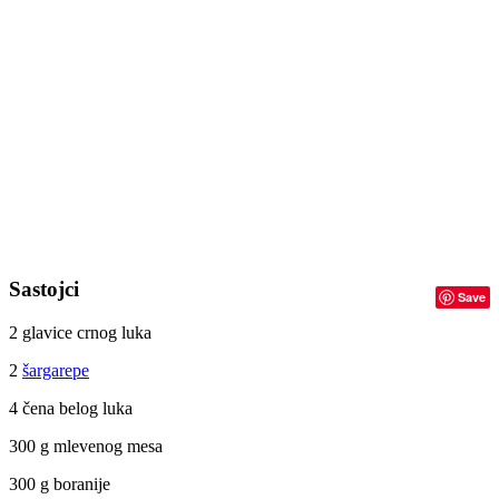
Sastojci
Save
2 glavice crnog luka
2
šargarepe
4 čena belog luka
300 g mlevenog mesa
300 g boranije