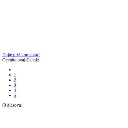
Dajte prvi komentar!
Ocenite ovaj članak:
1
2
3
4
5
(0 glasova)