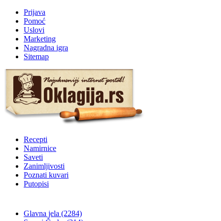
Prijava
Pomoć
Uslovi
Marketing
Nagradna igra
Sitemap
Recepti
Namirnice
Saveti
Zanimljivosti
Poznati kuvari
Putopisi
Glavna jela
(2284)