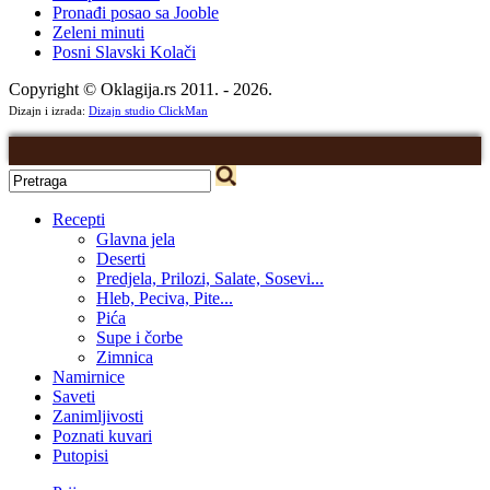
Pronađi posao sa Jooble
Zeleni minuti
Posni Slavski Kolači
Copyright © Oklagija.rs 2011. - 2026.
Dizajn i izrada:
Dizajn studio ClickMan
Recepti
Glavna jela
Deserti
Predjela, Prilozi, Salate, Sosevi...
Hleb, Peciva, Pite...
Pića
Supe i čorbe
Zimnica
Namirnice
Saveti
Zanimljivosti
Poznati kuvari
Putopisi