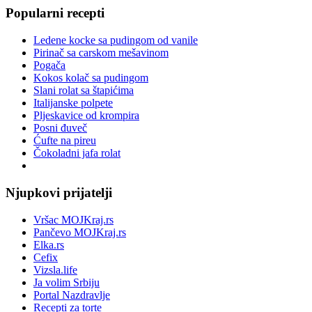
Popularni recepti
Ledene kocke sa pudingom od vanile
Pirinač sa carskom mešavinom
Pogača
Kokos kolač sa pudingom
Slani rolat sa štapićima
Italijanske polpete
Pljeskavice od krompira
Posni đuveč
Ćufte na pireu
Čokoladni jafa rolat
Njupkovi prijatelji
Vršac MOJKraj.rs
Pančevo MOJKraj.rs
Elka.rs
Cefix
Vizsla.life
Ja volim Srbiju
Portal Nazdravlje
Recepti za torte