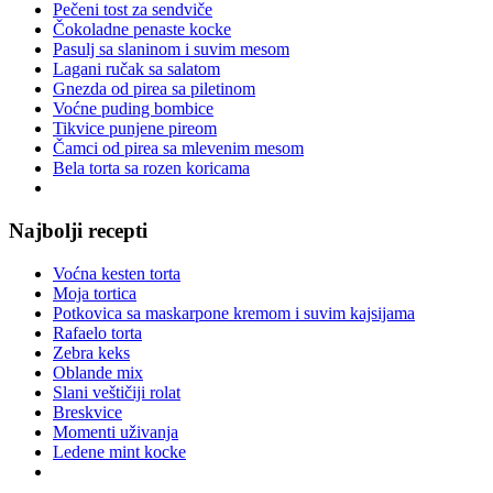
Pečeni tost za sendviče
Čokoladne penaste kocke
Pasulj sa slaninom i suvim mesom
Lagani ručak sa salatom
Gnezda od pirea sa piletinom
Voćne puding bombice
Tikvice punjene pireom
Čamci od pirea sa mlevenim mesom
Bela torta sa rozen koricama
Najbolji recepti
Voćna kesten torta
Moja tortica
Potkovica sa maskarpone kremom i suvim kajsijama
Rafaelo torta
Zebra keks
Oblande mix
Slani veštičiji rolat
Breskvice
Momenti uživanja
Ledene mint kocke