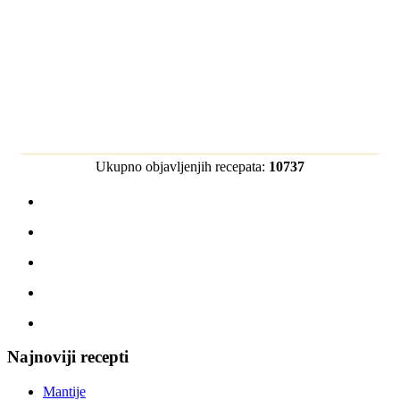
Ukupno objavljenjih recepata:
10737
Najnoviji recepti
Mantije