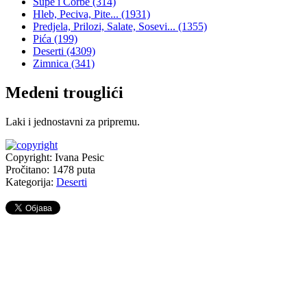
Supe i Čorbe
(314)
Hleb, Peciva, Pite...
(1931)
Predjela, Prilozi, Salate, Sosevi...
(1355)
Pića
(199)
Deserti
(4309)
Zimnica
(341)
Medeni trouglići
Laki i jednostavni za pripremu.
Copyright: Ivana Pesic
Pročitano:
1478
puta
Kategorija:
Deserti