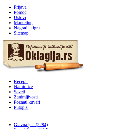
Prijava
Pomoć
Uslovi
Marketing
Nagradna igra
Sitemap
Recepti
Namirnice
Saveti
Zanimljivosti
Poznati kuvari
Putopisi
Glavna jela
(2284)