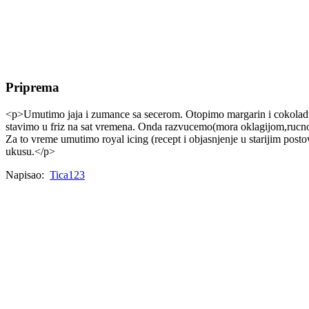
Priprema
<p>Umutimo jaja i zumance sa secerom. Otopimo margarin i cokoladu 
stavimo u friz na sat vremena. Onda razvucemo(mora oklagijom,rucno 
Za to vreme umutimo royal icing (recept i objasnjenje u starijim pos
ukusu.</p>
Napisao:
Tica123