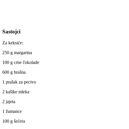
Sastojci
Za keksiće:
250 g margarina
100 g crne čokolade
600 g brašna
1 prašak za pecivo
2 kašike mleka
2 jajeta
1 žumance
100 g šećera