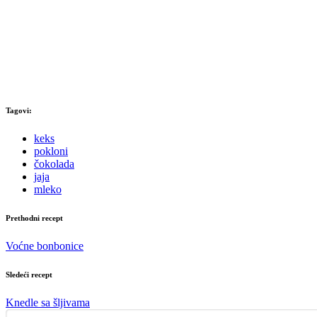
Tagovi:
keks
pokloni
čokolada
jaja
mleko
Prethodni recept
Voćne bonbonice
Sledeći recept
Knedle sa šljivama