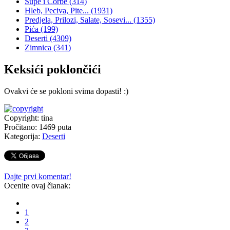
Supe i Čorbe
(314)
Hleb, Peciva, Pite...
(1931)
Predjela, Prilozi, Salate, Sosevi...
(1355)
Pića
(199)
Deserti
(4309)
Zimnica
(341)
Keksići poklončići
Ovakvi će se pokloni svima dopasti! :)
Copyright: tina
Pročitano:
1469
puta
Kategorija:
Deserti
Dajte prvi komentar!
Ocenite ovaj članak:
1
2