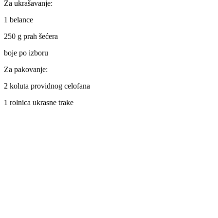
Za ukrašavanje:
1 belance
250 g prah šećera
boje po izboru
Za pakovanje:
2 koluta providnog celofana
1 rolnica ukrasne trake