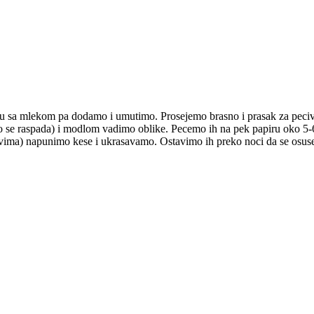
sa mlekom pa dodamo i umutimo. Prosejemo brasno i prasak za pecivo 
se raspada) i modlom vadimo oblike. Pecemo ih na pek papiru oko 5-6 m
tovima) napunimo kese i ukrasavamo. Ostavimo ih preko noci da se osus