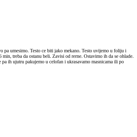
pa umesimo. Testo ce biti jako mekano. Testo uvijemo u foliju i
in, treba da ostanu beli. Zavisi od rerne. Ostavimo ih da se ohlade.
e pa ih ujutru pakujemo u celofan i ukrasavamo masnicama ili po