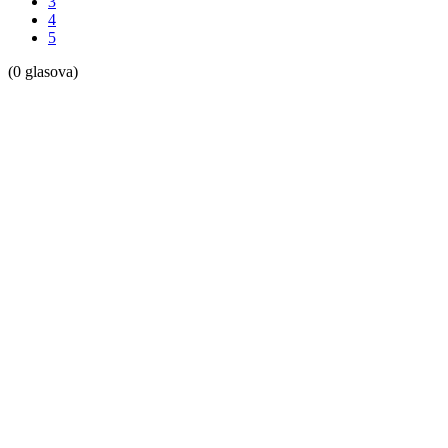
3
4
5
(0 glasova)