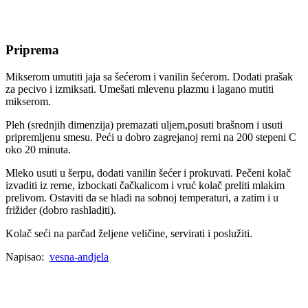
Priprema
Mikserom umutiti jaja sa šećerom i vanilin šećerom. Dodati prašak
za pecivo i izmiksati. Umešati mlevenu plazmu i lagano mutiti
mikserom.
Pleh (srednjih dimenzija) premazati uljem,posuti brašnom i usuti
pripremljenu smesu. Peći u dobro zagrejanoj rerni na 200 stepeni C
oko 20 minuta.
Mleko usuti u šerpu, dodati vanilin šećer i prokuvati. Pečeni kolač
izvaditi iz rerne, izbockati čačkalicom i vruć kolač preliti mlakim
prelivom. Ostaviti da se hladi na sobnoj temperaturi, a zatim i u
frižider (dobro rashladiti).
Kolač seći na parčad željene veličine, servirati i poslužiti.
Napisao:
vesna-andjela