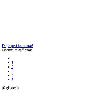
Dajte prvi komentar!
Ocenite ovaj članak:
1
2
3
4
5
(0 glasova)