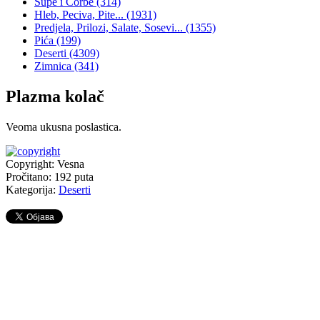
Supe i Čorbe
(314)
Hleb, Peciva, Pite...
(1931)
Predjela, Prilozi, Salate, Sosevi...
(1355)
Pića
(199)
Deserti
(4309)
Zimnica
(341)
Plazma kolač
Veoma ukusna poslastica.
Copyright: Vesna
Pročitano:
192
puta
Kategorija:
Deserti