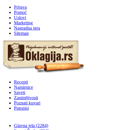
Prijava
Pomoć
Uslovi
Marketing
Nagradna igra
Sitemap
Recepti
Namirnice
Saveti
Zanimljivosti
Poznati kuvari
Putopisi
Glavna jela
(2284)