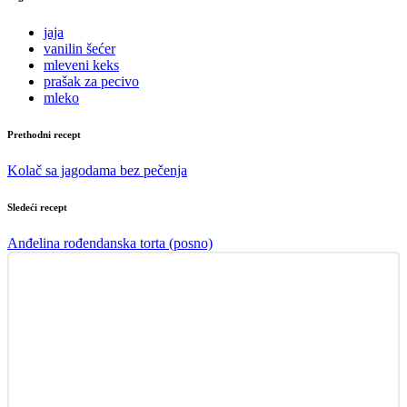
jaja
vanilin šećer
mleveni keks
prašak za pecivo
mleko
Prethodni recept
Kolač sa jagodama bez pečenja
Sledeći recept
Anđelina rođendanska torta (posno)