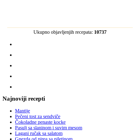
Ukupno objavljenjih recepata:
10737
Najnoviji recepti
Mantije
Pečeni tost za sendviče
Čokoladne penaste kocke
Pasulj sa slaninom i suvim mesom
Lagani ručak sa salatom
Gnezda od pirea sa piletinom