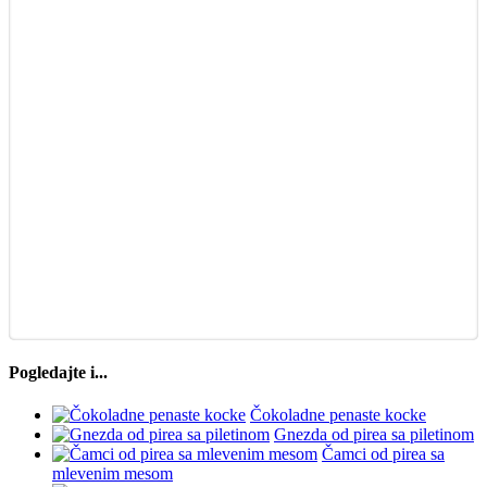
Pogledajte i...
Čokoladne penaste kocke
Gnezda od pirea sa piletinom
Čamci od pirea sa
mlevenim mesom