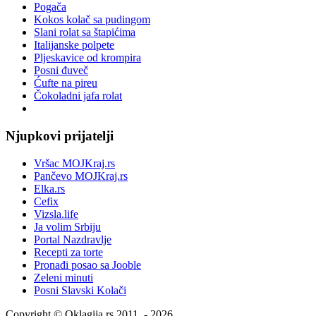
Pogača
Kokos kolač sa pudingom
Slani rolat sa štapićima
Italijanske polpete
Pljeskavice od krompira
Posni đuveč
Ćufte na pireu
Čokoladni jafa rolat
Njupkovi prijatelji
Vršac MOJKraj.rs
Pančevo MOJKraj.rs
Elka.rs
Cefix
Vizsla.life
Ja volim Srbiju
Portal Nazdravlje
Recepti za torte
Pronađi posao sa Jooble
Zeleni minuti
Posni Slavski Kolači
Copyright © Oklagija.rs 2011. - 2026.