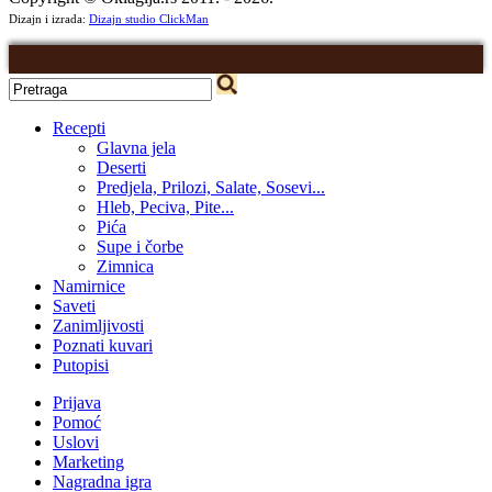
Dizajn i izrada:
Dizajn studio ClickMan
Recepti
Glavna jela
Deserti
Predjela, Prilozi, Salate, Sosevi...
Hleb, Peciva, Pite...
Pića
Supe i čorbe
Zimnica
Namirnice
Saveti
Zanimljivosti
Poznati kuvari
Putopisi
Prijava
Pomoć
Uslovi
Marketing
Nagradna igra