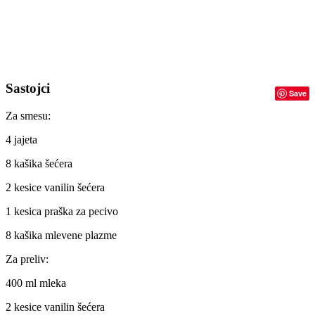
Sastojci
Save
Za smesu:
4 jajeta
8 kašika šećera
2 kesice vanilin šećera
1 kesica praška za pecivo
8 kašika mlevene plazme
Za preliv:
400 ml mleka
2 kesice vanilin šećera