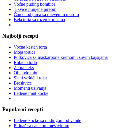
Voćne puding bombice
Tikvice punjene pireom
Čamci od pirea sa mlevenim mesom
Bela torta sa rozen koricama
Najbolji recepti
Voćna kesten torta
Moja tortica
Potkovica sa maskarpone kremom i suvim kajsijama
Rafaelo torta
Zebra keks
Oblande mix
Slani veštičiji rolat
Breskvice
Momenti uživanja
Ledene mint kocke
Popularni recepti
Ledene kocke sa pudingom od vanile
Pirinač sa carskom mešavinom