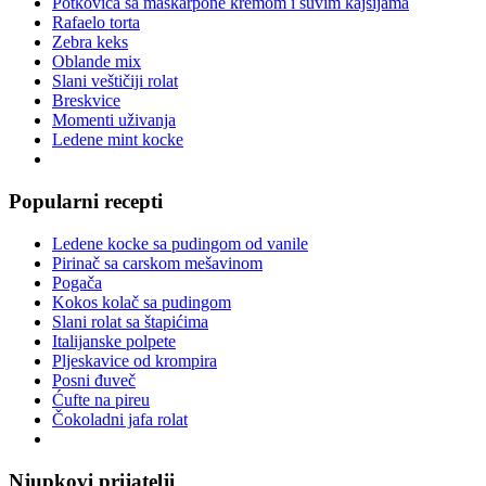
Potkovica sa maskarpone kremom i suvim kajsijama
Rafaelo torta
Zebra keks
Oblande mix
Slani veštičiji rolat
Breskvice
Momenti uživanja
Ledene mint kocke
Popularni recepti
Ledene kocke sa pudingom od vanile
Pirinač sa carskom mešavinom
Pogača
Kokos kolač sa pudingom
Slani rolat sa štapićima
Italijanske polpete
Pljeskavice od krompira
Posni đuveč
Ćufte na pireu
Čokoladni jafa rolat
Njupkovi prijatelji