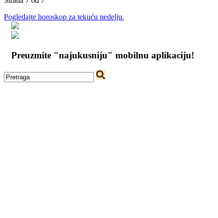
Strana 7 od 7
Pogledajte horoskop za tekuću nedelju.
Preuzmite "najukusniju" mobilnu aplikaciju!