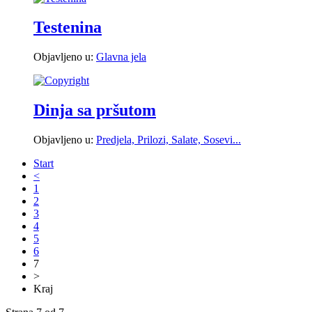
Testenina
Objavljeno u:
Glavna jela
Dinja sa pršutom
Objavljeno u:
Predjela, Prilozi, Salate, Sosevi...
Start
<
1
2
3
4
5
6
7
>
Kraj