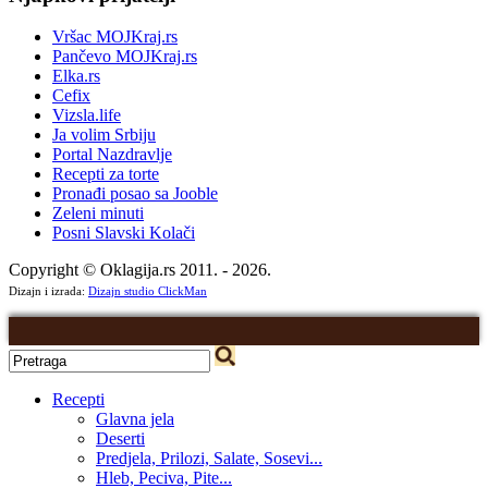
Vršac MOJKraj.rs
Pančevo MOJKraj.rs
Elka.rs
Cefix
Vizsla.life
Ja volim Srbiju
Portal Nazdravlje
Recepti za torte
Pronađi posao sa Jooble
Zeleni minuti
Posni Slavski Kolači
Copyright © Oklagija.rs 2011. - 2026.
Dizajn i izrada:
Dizajn studio ClickMan
Recepti
Glavna jela
Deserti
Predjela, Prilozi, Salate, Sosevi...
Hleb, Peciva, Pite...