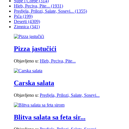
Supe i Čorbe
(314)
Hleb, Peciva, Pite...
(1931)
Predjela, Prilozi, Salate, Sosevi...
(1355)
Pića
(199)
Deserti
(4309)
Zimnica
(341)
Pizza jastučići
Objavljeno u:
Hleb, Peciva, Pite...
Carska salata
Objavljeno u:
Predjela, Prilozi, Salate, Sosevi...
Blitva salata sa feta sir...