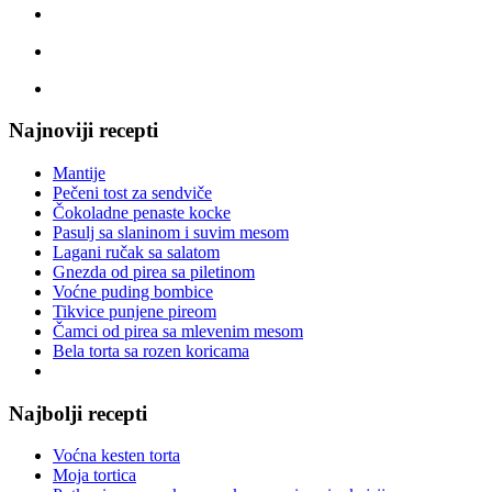
Najnoviji recepti
Mantije
Pečeni tost za sendviče
Čokoladne penaste kocke
Pasulj sa slaninom i suvim mesom
Lagani ručak sa salatom
Gnezda od pirea sa piletinom
Voćne puding bombice
Tikvice punjene pireom
Čamci od pirea sa mlevenim mesom
Bela torta sa rozen koricama
Najbolji recepti
Voćna kesten torta
Moja tortica