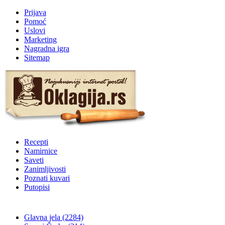
Prijava
Pomoć
Uslovi
Marketing
Nagradna igra
Sitemap
Recepti
Namirnice
Saveti
Zanimljivosti
Poznati kuvari
Putopisi
Glavna jela
(2284)