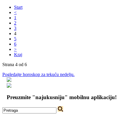
Start
<
1
2
3
4
5
6
>
Kraj
Strana 4 od 6
Pogledajte horoskop za tekuću nedelju.
Preuzmite "najukusniju" mobilnu aplikaciju!