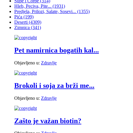
Supe i Čorbe
(314)
Hleb, Peciva, Pite...
(1931)
Predjela, Prilozi, Salate, Sosevi...
(1355)
Pića
(199)
Deserti
(4309)
Zimnica
(341)
Pet namirnica bogatih kal...
Objavljeno u:
Zdravlje
Brokoli i soja za brži me...
Objavljeno u:
Zdravlje
Zašto je važan biotin?