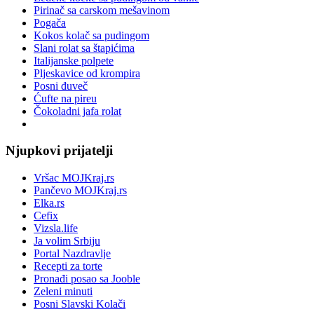
Pirinač sa carskom mešavinom
Pogača
Kokos kolač sa pudingom
Slani rolat sa štapićima
Italijanske polpete
Pljeskavice od krompira
Posni đuveč
Ćufte na pireu
Čokoladni jafa rolat
Njupkovi prijatelji
Vršac MOJKraj.rs
Pančevo MOJKraj.rs
Elka.rs
Cefix
Vizsla.life
Ja volim Srbiju
Portal Nazdravlje
Recepti za torte
Pronađi posao sa Jooble
Zeleni minuti
Posni Slavski Kolači