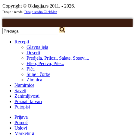
Copyright © Oklagija.rs 2011. - 2026.
Dizajn i izrada:
Dizajn studio ClickMan
Recepti
Glavna jela
Deserti
Predjela, Prilozi, Salate, Sosevi...
Hleb, Peciva, Pite...
Pića
Supe i čorbe
Zimnica
Namirnice
Saveti
Zanimljivosti
Poznati kuvari
Putopisi
Prijava
Pomoć
Uslovi
Marketing