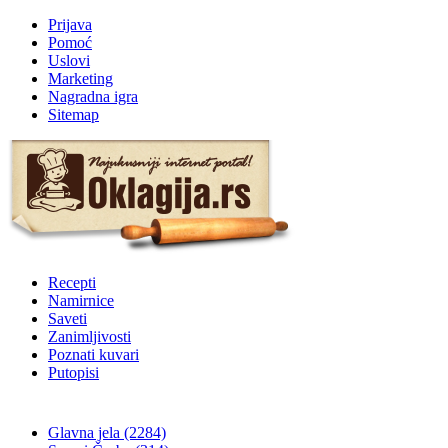
Prijava
Pomoć
Uslovi
Marketing
Nagradna igra
Sitemap
Recepti
Namirnice
Saveti
Zanimljivosti
Poznati kuvari
Putopisi
Glavna jela
(2284)