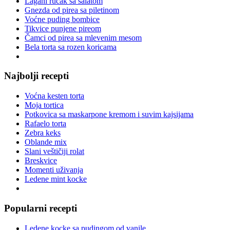
Lagani ručak sa salatom
Gnezda od pirea sa piletinom
Voćne puding bombice
Tikvice punjene pireom
Čamci od pirea sa mlevenim mesom
Bela torta sa rozen koricama
Najbolji recepti
Voćna kesten torta
Moja tortica
Potkovica sa maskarpone kremom i suvim kajsijama
Rafaelo torta
Zebra keks
Oblande mix
Slani veštičiji rolat
Breskvice
Momenti uživanja
Ledene mint kocke
Popularni recepti
Ledene kocke sa pudingom od vanile