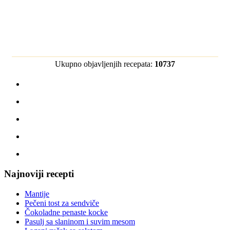
Ukupno objavljenjih recepata:
10737
Najnoviji recepti
Mantije
Pečeni tost za sendviče
Čokoladne penaste kocke
Pasulj sa slaninom i suvim mesom