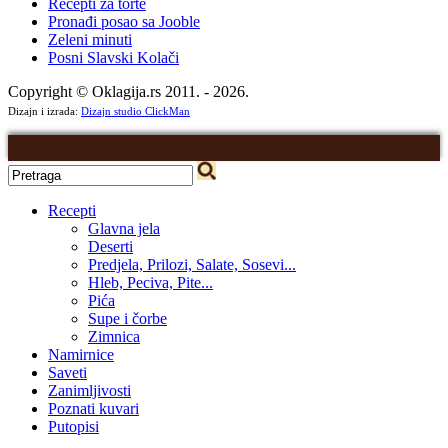
Recepti za torte
Pronađi posao sa Jooble
Zeleni minuti
Posni Slavski Kolači
Copyright © Oklagija.rs 2011. - 2026.
Dizajn i izrada:
Dizajn studio ClickMan
Recepti
Glavna jela
Deserti
Predjela, Prilozi, Salate, Sosevi...
Hleb, Peciva, Pite...
Pića
Supe i čorbe
Zimnica
Namirnice
Saveti
Zanimljivosti
Poznati kuvari
Putopisi