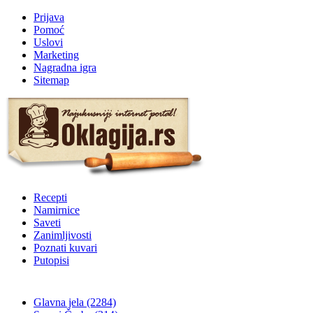
Prijava
Pomoć
Uslovi
Marketing
Nagradna igra
Sitemap
Recepti
Namirnice
Saveti
Zanimljivosti
Poznati kuvari
Putopisi
Glavna jela
(2284)