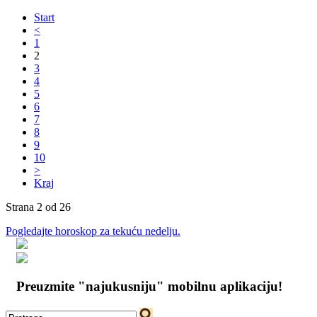
Start
<
1
2
3
4
5
6
7
8
9
10
>
Kraj
Strana 2 od 26
Pogledajte horoskop za tekuću nedelju.
Preuzmite "najukusniju" mobilnu aplikaciju!