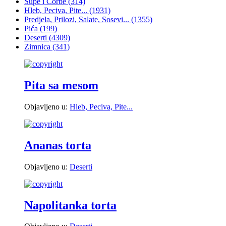
Supe i Čorbe
(314)
Hleb, Peciva, Pite...
(1931)
Predjela, Prilozi, Salate, Sosevi...
(1355)
Pića
(199)
Deserti
(4309)
Zimnica
(341)
Pita sa mesom
Objavljeno u:
Hleb, Peciva, Pite...
Ananas torta
Objavljeno u:
Deserti
Napolitanka torta