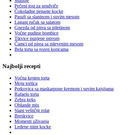
Mantije
Pečeni tost za sendviče
Čokoladne penaste kocke
Pasulj sa slaninom i suvim mesom
Lagani ručak sa salatom
Gnezda od pirea sa piletinom
Voćne puding bombice
Tikvice punjene pireom
Čamci od pirea sa mlevenim mesom
Bela torta sa rozen koricama
Najbolji recepti
Voćna kesten torta
Moja tortica
Potkovica sa maskarpone kremom i suvim kajsijama
Rafaelo torta
Zebra keks
Oblande mix
Slani veštičiji rolat
Breskvice
Momenti uživanja
Ledene mint kocke