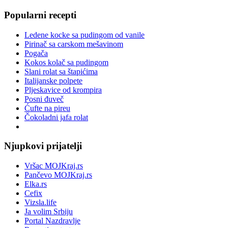
Popularni recepti
Ledene kocke sa pudingom od vanile
Pirinač sa carskom mešavinom
Pogača
Kokos kolač sa pudingom
Slani rolat sa štapićima
Italijanske polpete
Pljeskavice od krompira
Posni đuveč
Ćufte na pireu
Čokoladni jafa rolat
Njupkovi prijatelji
Vršac MOJKraj.rs
Pančevo MOJKraj.rs
Elka.rs
Cefix
Vizsla.life
Ja volim Srbiju
Portal Nazdravlje