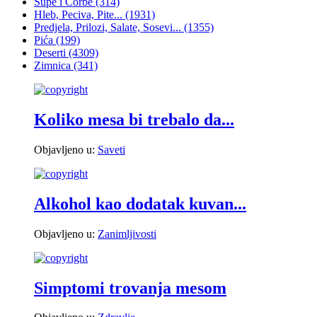
Supe i Čorbe
(314)
Hleb, Peciva, Pite...
(1931)
Predjela, Prilozi, Salate, Sosevi...
(1355)
Pića
(199)
Deserti
(4309)
Zimnica
(341)
Koliko mesa bi trebalo da...
Objavljeno u:
Saveti
Alkohol kao dodatak kuvan...
Objavljeno u:
Zanimljivosti
Simptomi trovanja mesom