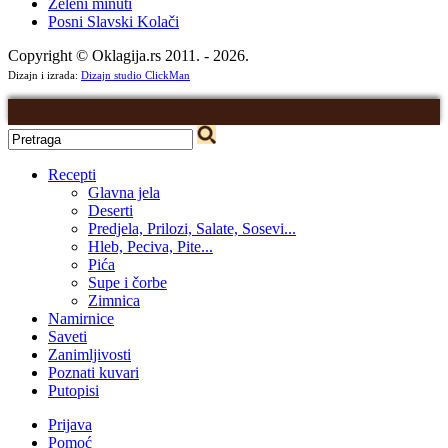
Zeleni minuti
Posni Slavski Kolači
Copyright © Oklagija.rs 2011. - 2026.
Dizajn i izrada:
Dizajn studio ClickMan
Recepti
Glavna jela
Deserti
Predjela, Prilozi, Salate, Sosevi...
Hleb, Peciva, Pite...
Pića
Supe i čorbe
Zimnica
Namirnice
Saveti
Zanimljivosti
Poznati kuvari
Putopisi
Prijava
Pomoć