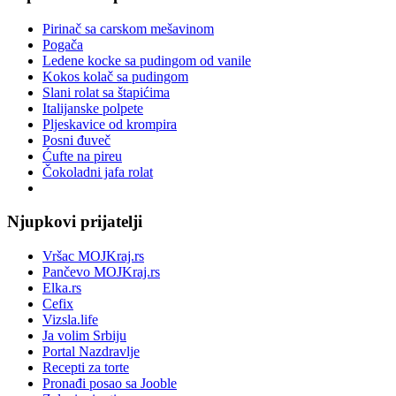
Pirinač sa carskom mešavinom
Pogača
Ledene kocke sa pudingom od vanile
Kokos kolač sa pudingom
Slani rolat sa štapićima
Italijanske polpete
Pljeskavice od krompira
Posni đuveč
Ćufte na pireu
Čokoladni jafa rolat
Njupkovi prijatelji
Vršac MOJKraj.rs
Pančevo MOJKraj.rs
Elka.rs
Cefix
Vizsla.life
Ja volim Srbiju
Portal Nazdravlje
Recepti za torte
Pronađi posao sa Jooble