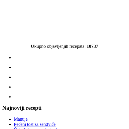
Ukupno objavljenjih recepata:
10737
Najnoviji recepti
Mantije
Pečeni tost za sendviče