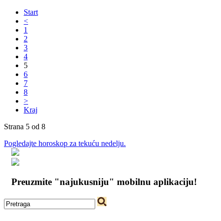
Start
<
1
2
3
4
5
6
7
8
>
Kraj
Strana 5 od 8
Pogledajte horoskop za tekuću nedelju.
Preuzmite "najukusniju" mobilnu aplikaciju!