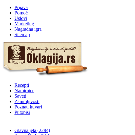
Prijava
Pomoć
Uslovi
Marketing
Nagradna igra
Sitemap
Recepti
Namirnice
Saveti
Zanimljivosti
Poznati kuvari
Putopisi
Glavna jela
(2284)