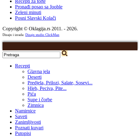
Recepti za torte
Pronađi posao sa Jooble
Zeleni minuti
Posni Slavski Kolači
Copyright © Oklagija.rs 2011. - 2026.
Dizajn i izrada:
Dizajn studio ClickMan
Recepti
Glavna jela
Deserti
Predjela, Prilozi, Salate, Sosevi...
Hleb, Peciva, Pite...
Pića
Supe i čorbe
Zimnica
Namirnice
Saveti
Zanimljivosti
Poznati kuvari
Putopisi