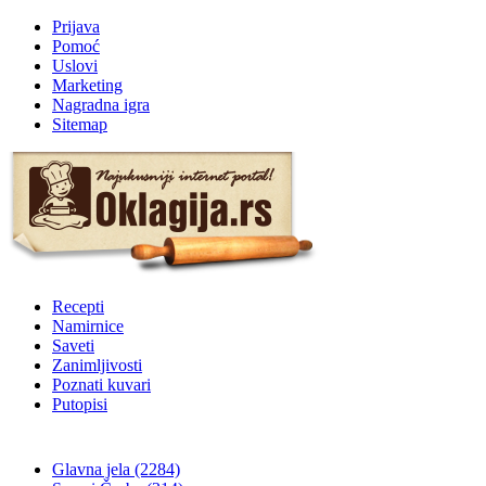
Prijava
Pomoć
Uslovi
Marketing
Nagradna igra
Sitemap
Recepti
Namirnice
Saveti
Zanimljivosti
Poznati kuvari
Putopisi
Glavna jela
(2284)