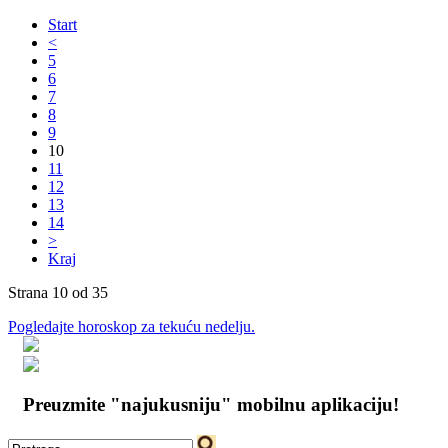
Start
<
5
6
7
8
9
10
11
12
13
14
>
Kraj
Strana 10 od 35
Pogledajte horoskop za tekuću nedelju.
Preuzmite "najukusniju" mobilnu aplikaciju!