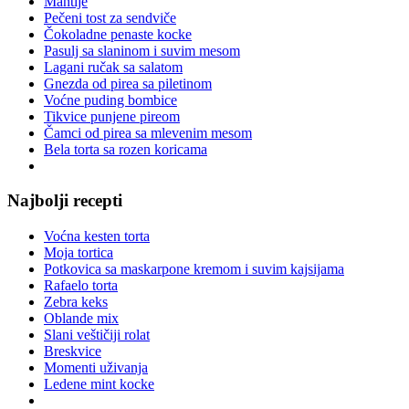
Mantije
Pečeni tost za sendviče
Čokoladne penaste kocke
Pasulj sa slaninom i suvim mesom
Lagani ručak sa salatom
Gnezda od pirea sa piletinom
Voćne puding bombice
Tikvice punjene pireom
Čamci od pirea sa mlevenim mesom
Bela torta sa rozen koricama
Najbolji recepti
Voćna kesten torta
Moja tortica
Potkovica sa maskarpone kremom i suvim kajsijama
Rafaelo torta
Zebra keks
Oblande mix
Slani veštičiji rolat
Breskvice
Momenti uživanja
Ledene mint kocke