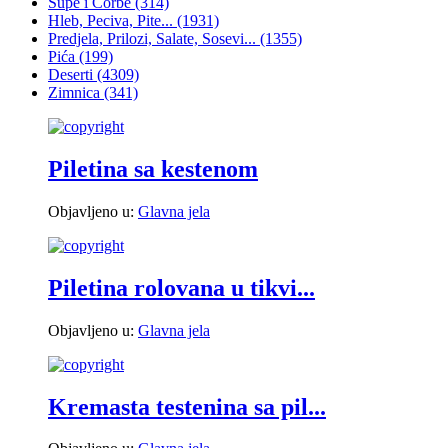
Supe i Čorbe
(314)
Hleb, Peciva, Pite...
(1931)
Predjela, Prilozi, Salate, Sosevi...
(1355)
Pića
(199)
Deserti
(4309)
Zimnica
(341)
Piletina sa kestenom
Objavljeno u:
Glavna jela
Piletina rolovana u tikvi...
Objavljeno u:
Glavna jela
Kremasta testenina sa pil...